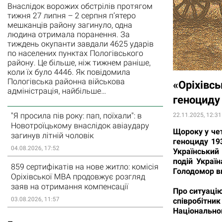
Внаслідок ворожих обстрілів протягом
тижня 27 липня – 2 серпня п’ятеро
мешканців району загинуло, одна
людина отримала поранення. За
тиждень окупанти завдали 4625 ударів
по населених пунктах Пологівського
району. Це більше, ніж тижнем раніше,
коли їх було 4446. Як повідомила
Пологівська районна військова
«Оріхівсь
адміністрація, найбільше…
геноциду 
"Я просила пів року: пап, поїхали": в
22.11.2025, 12:31
Новотроїцькому внаслідок авіаудару
Щороку у че
загинув літній чоловік
геноциду 193
04.08.2026, 17:52
Український
подій Украї
859 сертифікатів на нове житло: комісія
Голодомор в
Оріхівської МВА продовжує розгляд
заяв на отримання компенсації
Про ситуацію
03.08.2026, 11:57
співробітн
Національно