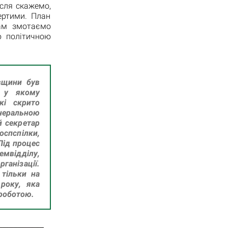
ісля скажемо,
ертими. План
там змотаємо
ю політичною
івщини був
, у якому
кі скрито
енеральною
й секретар
оспспілки,
Під процес
емвідділу,
анізації.
 тільки на
 року, яка
 роботою.