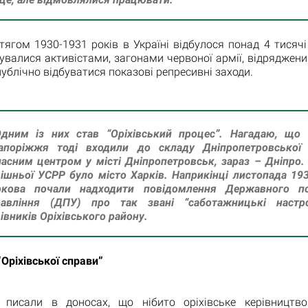
ягом 1930-1931 років в Україні відбулося понад 4 тисячі 
валися активістами, загонами червоної армії, відряджени
публічно відбуватися показові репресивні заходи.
дним із них став “Оріхівський процес”. Нагадаю, що і
поріжжя тоді входили до складу Дніпропетровської 
асним центром у місті Дніпропетровськ, зараз – Дніпро
ішньої УСРР було місто Харків. Наприкінці листопада 19
ркова почали надходити повідомлення Державного по
равління (ДПУ) про так звані “саботажницькі настр
івників Оріхівського району.
Оріхівської справи”
 писали в доносах, що нібито оріхівське керівництв