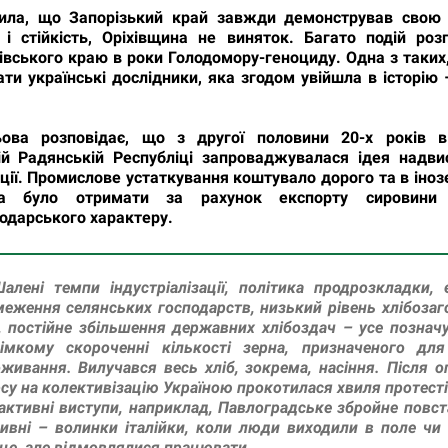
ила, що Запорізький край завжди демонстрував свою 
ь і стійкість, Оріхівщина не виняток. Багато подій роз
хівського краю в роки Голодомору-геноциду. Одна з таких
ти українські дослідники, яка згодом увійшла в історію 
ова розповідає, що з другої половини 20-х років в
ній Радянській Республіці запроваджувалася ідея надви
ації. Промислове устаткування коштувало дорого та в іноз
а було отримати за рахунок експорту сировини 
подарського характеру.
алені темпи індустріалізації, політика продрозкладки, 
еження селянських господарств, низький рівень хлібозаг
, постійне збільшення державних хлібоздач – усе познач
рімкому скороченні кількості зерна, призначеного для
живання. Вилучався весь хліб, зокрема, насіння. Після 
су на колективізацію Україною прокотилася хвиля протесті
активні виступи, наприклад, Павлоградське збройне повста
ивні – волинки італійки, коли люди виходили в поле чи
це, але відмовлялися працювати.