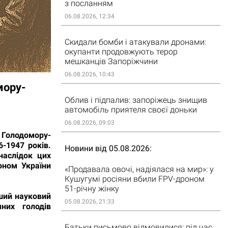
з посланням
06.08.2026, 12:34
Скидали бомби і атакували дронами:
окупанти продовжують терор
мешканців Запоріжчини
06.08.2026, 10:43
мору-
Облив і підпалив: запоріжець знищив
автомобіль приятеля своєї доньки
06.08.2026, 09:03
 Голодомору-
6-1947 років.
Новини від 05.08.2026
наслідок цих
оном України
«Продавала овочі, надіялася на мир»: у
Кушугумі росіяни вбили FPV-дроном
51-річну жінку
рший науковий
05.08.2026, 21:33
них голодів
Батьки письмово відмовилися: під час