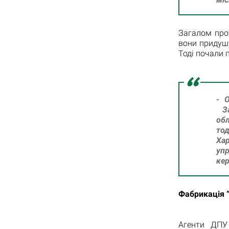
Загалом прот
вони придушу
Тоді почали 
- О
За
обл
тод
Ха
уп
кер
Фабрикація “
Агенти ДПУ