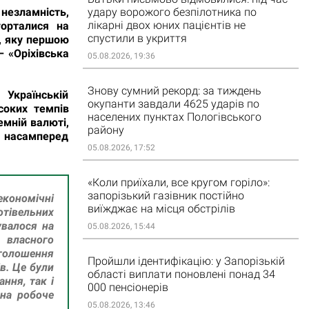
незламність,
удару ворожого безпілотника по
лікарні двох юних пацієнтів не
горталися на
спустили в укриття
, яку першою
– «Оріхівська
05.08.2026, 19:36
Знову сумний рекорд: за тиждень
 Українській
окупанти завдали 4625 ударів по
соких темпів
населених пунктах Пологівського
емній валюті,
району
насамперед
05.08.2026, 17:52
«Коли приїхали, все кругом горіло»:
запорізький газівник постійно
економічні
виїжджає на місця обстрілів
отівельних
увалося на
05.08.2026, 15:44
 власного
оголошення
Пройшли ідентифікацію: у Запорізькій
в. Це були
області виплати поновлені понад 34
ння, так і
000 пенсіонерів
 на робоче
05.08.2026, 13:46