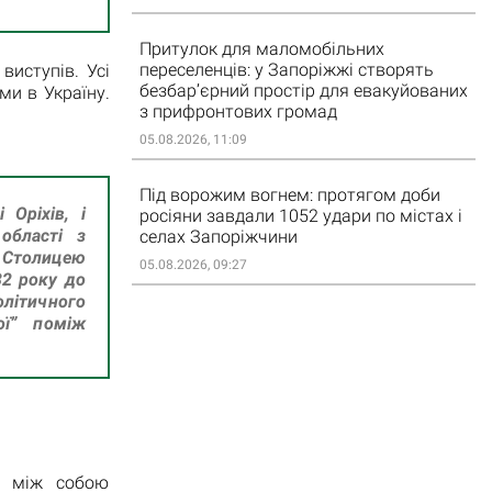
Притулок для маломобільних
переселенців: у Запоріжжі створять
виступів. Усі
безбар’єрний простір для евакуйованих
ми в Україну.
з прифронтових громад
05.08.2026, 11:09
Під ворожим вогнем: протягом доби
 Оріхів, і
росіяни завдали 1052 удари по містах і
області з
селах Запоріжчини
. Столицею
05.08.2026, 09:27
32 року до
літичного
ої” поміж
о між собою