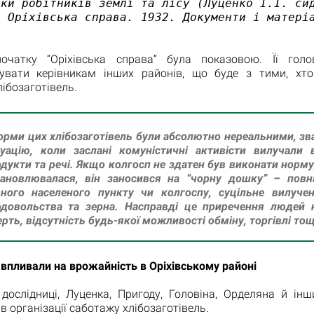
ки робітників землі та лісу (Луценко І.І. сид
: Оріхівська справа. 1932. Документи і матері
очатку “Оріхівська справа” була показовою. Її гол
увати керівникам інших районів, що буде з тими, хт
ібозаготівель.
орми цих хлібозаготівель були абсолютно нереальними, з
уацію, коли заслані комуністичні активісти вилучали 
дукти та речі. Якщо колгосп не здатен був виконати норму
тановлювалася, він заносився на “чорну дошку” – повн
вного населеного пункту чи колгоспу, суцільне вилуче
одовольства та зерна. Насправді це приречення людей 
рть, відсутність будь-якої можливості обміну, торгівлі тощ
 впливали на врожайність в Оріхівському районі
дослідниці, Луценка, Пригоду, Головіна, Орделяна й інши
в організації саботажу хлібозаготівель.