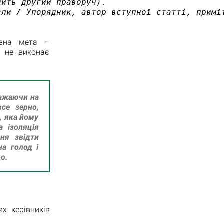
ить другий праворуч). 

али / Упорядник, автор вступної статті, примі
овна мета –
о не виконає
важаючи на
все зерно,
, яка йому
а ізоляція
ння звідти
на голод і
о.
х керівників