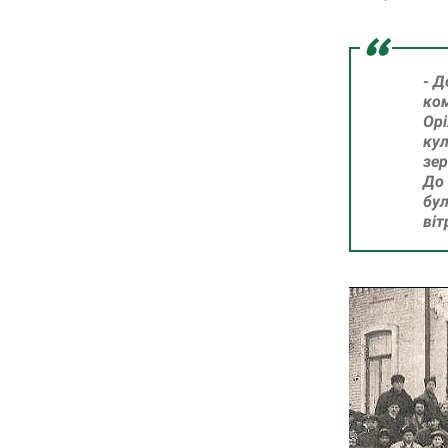
- Д
ком
Орі
кул
зер
До 
бу
віт