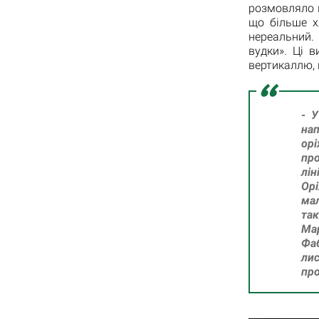
розмовляло в
що більше х
нереальний.
вудки». Ці 
вертикаллю, 
- У
на
ор
про
лін
Орі
мал
та
Ма
Фаб
ли
про