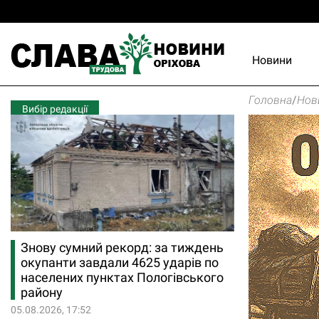
Новини
Головна
/
Нов
Вибір редакції
Знову сумний рекорд: за тиждень
окупанти завдали 4625 ударів по
населених пунктах Пологівського
району
05.08.2026, 17:52