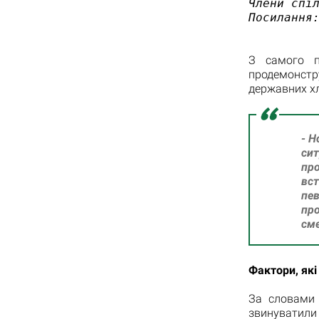
Члени спіл
Посилання
З самого п
продемонстр
державних хл
- Н
сит
про
вс
пе
пр
сме
Фактори, які
За словами 
звинуватили 