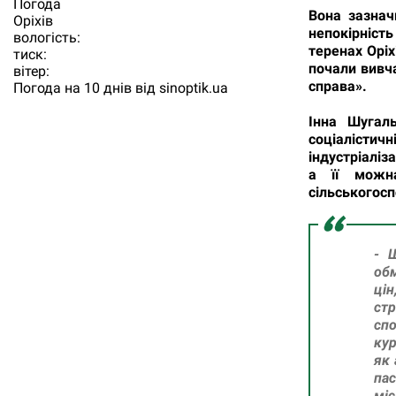
Погода
Вона зазнач
Орiхiв
непокірніст
вологість:
теренах Орі
тиск:
почали вивча
вітер:
справа».
Погода на 10 днів від
sinoptik.ua
Інна Шугаль
соціалістич
індустріаліз
а її можн
сільськогос
- Ш
обм
цін
ст
спо
кур
як 
пас
міс