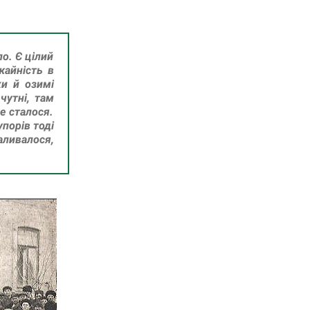
о. Є цілий
жайність в
ки й озимі
чутні, там
е сталося.
упорів тоді
ливалося,