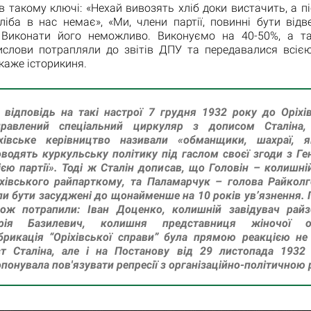
 такому ключі: «Нехай вивозять хліб доки вистачить, а п
ліба в нас немає», «Ми, члени партії, повинні бути відв
 Виконати його неможливо. Виконуємо на 40-50%, а 
вислови потрапляли до звітів ДПУ та передавалися всіє
каже історикиня.
 відповідь на такі настрої 7 грудня 1932 року до Оріх
правлений спеціальний циркуляр з дописом Сталіна
іхівське керівництво називали «обманщики, шахраї, я
водять куркульську політику під гаслом своєї згоди з Г
ією партії». Тоді ж Сталін дописав, що Головін – колишні
хівського райпарткому, та Паламарчук – голова Райколг
и бути засуджені до щонайменше на 10 років ув’язнення. 
кож потрапили: Іван Доценко, колишній завідувач райз
рія Базилевич, колишня представниця жіночої орг
рикація “Оріхівської справи” була прямою реакцією не
ст Сталіна, але і на Постанову від 29 листопада 1932
понувала пов'язувати репресії з організаційно-політичною