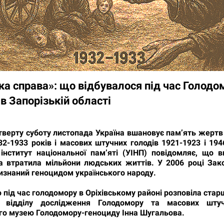
ка справа»: що відбувалося під час Голодо
в Запорізькій області
тверту суботу листопада Україна вшановує пам’ять жертв
2-1933 років і масових штучних голодів 1921-1923 і 194
 інститут національної пам’яті (УІНП) повідомляє, що в
на втратила мільйони людських життів. У 2006 році Зак
изнаний геноцидом українського народу.
 під час голодомору в Оріхівському районі розповіла ста
ик відділу дослідження Голодомору та масових штуч
го музею Голодомору-геноциду Інна Шугальова.