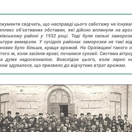
окументи свідчать, що насправді цього саботажу не існувал
плекс об’єктивних обставин, які дійсно вплинули на вро
хівському районі у 1932 році. Тоді були сильні замороз
ьтури вимерзли. У сусідніх районах заморозки не такі від
нових було більше, краще врожай. На Оріхівщині такого н
того ж, коли засіяли ярові, почалися суховії. Система вітро
ла дуже недосконалою. Внаслідок цього, коли зерно на
ром здувалося, що призвело до відчутних втрат врожаю.