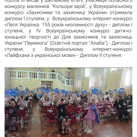
посіла ІІІ місце у шкільному етапі, учасниця обласного
конкурсу малюнків "Кольори мрій", у Всеукраїнському
конкурсі «Захисники та захисниці України» отримала
диплом І ступеня, у Всеукраїнському інтернет-конкурсі
«Леся Українка: 155 років незламності духу» - диплом І
ступеня, у IV Всеукраїнському конкурсі дитячо-
юнацької творчості до Дня захисників та захисниць
України "Перемога" (Освітній портал "Алаба") - Диплом І
ступеня, у Всеукраїнському інтернет-конкурсі
«Лайфхаки з української мови» - Диплом ІІ ступеня.