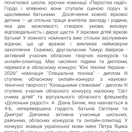
початкової школи, зірочки номінації «Паростки надії».
Гордо і впевнено вони ступали сценою поруч зі
щасливими батьками. Досягнення кожної зіркової
дитини — це спільна праця вчителів закладу і родини,
яка дає можливості, створює умови, виховує
відповідальність і дарує щастя. У зіркових дітей зіркові
батьки! У кожного номінанта вже стільки заслужених
відзнак, що це вражає і викликає неймовірне
захоплення. Скажімо, другокласник Тимур Аверков -
активний учасник обласних творчих конкурсів та
онлайн-олімпіад. Має численні подяки та дипломи,
перемоги в обласному конкурсі "Юні техніки України -
2026!" номінація "Спеціальна техніка" - диплом ІІІ
ступеня; обласному онлайн-конкурсі з науково-
технічної творчості “Козацькими стежками” - диплом ІІІ
ступеня; учасник обласного конкурсу малюнку "Світ
очима дітей" та віртуального обласного флешмобу
«Долоньки радості». А Діана Бичик, яка навчається в
4-Б, неперевершена гордість батьків Світлани та
Дмитра! Дівчинка активна учасниця шкільних,
районних, обласних конкурсів та онлайн-олімпіад. У
конкурсі знавців української мови імені Петра Яцика