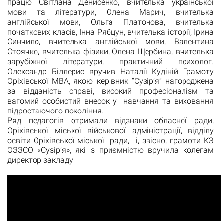
працю Світлана Денисенко, вчителька української
мови та літератури, Олена Марич, вчителька
англійської мови, Ольга Платонова, вчителька
початкових класів, Інна Рябцун, вчителька історії, Ірина
Синчило, вчителька англійської мови, Валентина
Стоячко, вчителька фізики, Олена Щербина, вчителька
зарубіжної літератури, практичний психолог.
Олександр Біллерис вручив Наталії Кудіній Грамоту
Оріхівської МВА, якою керівник “Сузір’я” нагороджена
за відданість справі, високий професіоналізм та
вагомий особистий внесок у навчання та виховання
підростаючого покоління.
Ряд педагогів отримали відзнаки обласної ради,
Оріхівської міської військової адміністрації, відділу
освіти Оріхівської міської ради, і, звісно, грамоти КЗ
ОЗЗСО «Сузір’я», які з приємністю вручила колегам
директор закладу.