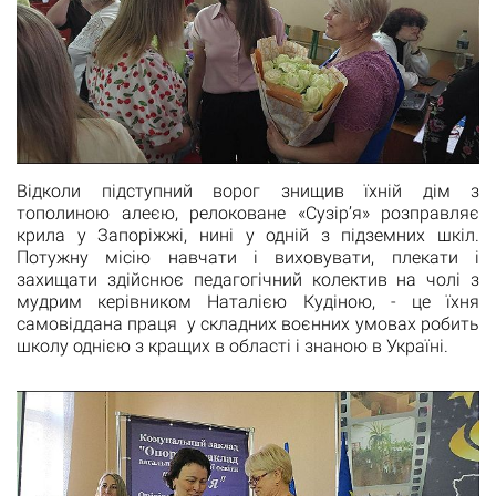
Відколи підступний ворог знищив їхній дім з
тополиною алеєю, релоковане «Сузір’я» розправляє
крила у Запоріжжі, нині у одній з підземних шкіл.
Потужну місію навчати і виховувати, плекати і
захищати здійснює педагогічний колектив на чолі з
мудрим керівником Наталією Кудіною, - це їхня
самовіддана праця у складних воєнних умовах робить
школу однією з кращих в області і знаною в Україні.