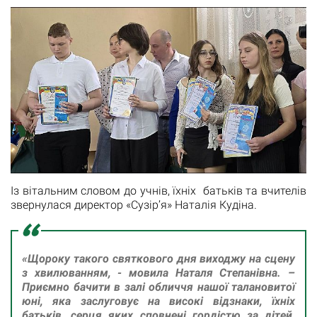
Із вітальним словом до учнів, їхніх батьків та вчителів
звернулася директор «Сузір’я» Наталія Кудіна.
«Щороку такого святкового дня виходжу на сцену
з хвилюванням, - мовила Наталя Степанівна. –
Приємно бачити в залі обличчя нашої талановитої
юні, яка заслуговує на високі відзнаки, їхніх
батьків, серця яких сповнені гордістю за дітей,