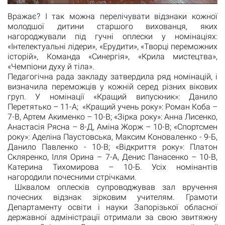
Вражає? І так можна перелічувати відзнаки кожної
молодшої дитини старшого вихованця, яких
нагороджували під гучні оплески у номінаціях:
«Інтелектуальні лідери», «Ерудити», «Творці переможних
історій», Команда «Синергія», «Крила мистецтва»,
«Чемпіони духу й тіла».
Педагогічна рада закладу затвердила ряд номінацій, і
визначила переможців у кожній серед різних вікових
груп. У номінації «Кращий випускник»: Данило
Перетятько – 11-А; «Кращий учень року»: Роман Коба –
7-В, Артем Акименко – 10-В; «Зірка року»: Анна Лисенко,
Анастасія Рясна – 8-Д, Аміна Жорж – 10-В; «Спортсмен
року»: Аделіна Паустовська, Максим Коноваленко - 9-Б,
Данило Павленко - 10-В; «Відкриття року»: Платон
Скляренко, Ілля Орина – 7-А, Денис Панасенко – 10-В,
Катерина Тихомирова – 10-Б. Усіх номінантів
нагородили почесними стрічками.
Шквалом оплесків супроводжував зал вручення
почесних відзнак зірковим учителям. Грамоти
Департаменту освіти і науки Запорізької обласної
державної адміністрації отримали за свою звитяжну