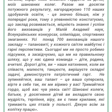
моїх шановних колег. Разом ми досягли
потужного результату, нагороджуємо 110 наших
здобувачів освіти, - це значно більше, ніж у
попередні роки, тому з упевненістю констатуємо,
що заклад розвивається, міцніють знання і успіхи
його вихованців у Малій Академії наук,
Всеукраїнських конкурсах, олімпіадах, спортивних
змаганнях. Усі понад 700 вихованців нашого
закладу – талановиті, у кожного світле майбутнє і
гарні перспективи. Сьогодні ми не просто робимо
підсумки, а засвідчуємо, що ми на правильному
шляху, що у нас єдина команда – діти, родина,
вчителі. Дорогі діти, ви – наше натхнення, коли ви
співаєте, малюєте, танцюєте, вирішуєте складні
задачі, демонструєте патріотичний гарт. Не
зупиняйтеся, ваш талант – це ваша суперсила,
вірте в себе так, як ми віримо у вас! Тримайтеся
гордо, щоб вас чув увесь світ! Шановні колеги,
батьки, у досягнення дітей ви вкладаєте свою
мудрість, терпіння, віру, ви є тими крилами, які
тримають цих птахів у польоті. Дякую всім за
копітку працю».