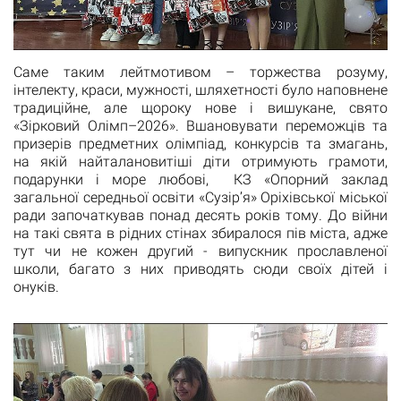
Саме таким лейтмотивом – торжества розуму,
інтелекту, краси, мужності, шляхетності було наповнене
традиційне, але щороку нове і вишукане, свято
«Зірковий Олімп–2026». Вшановувати переможців та
призерів предметних олімпіад, конкурсів та змагань,
на якій найталановитіші діти отримують грамоти,
подарунки і море любові, КЗ «Опорний заклад
загальної середньої освіти «Сузір’я» Оріхівської міської
ради започаткував понад десять років тому. До війни
на такі свята в рідних стінах збиралося пів міста, адже
тут чи не кожен другий - випускник прославленої
школи, багато з них приводять сюди своїх дітей і
онуків.