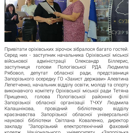
Привітати оріхівських зірочок зібралося багато гостей.
Серед них - заступник начальника Оріхівської міської
військової адміністрації Олександр Біллерис,
заступниця голови Пологівської РДА Людмила
Рябовол, депутат обласної ради, представниця
Запорізького осередку ГО «Захист держави» Алевтина
Лепетченко, начальник відділу освіти, молоді та спорту
виконавчого комітету Оріхівської міської ради Тетяна
Прищенко, голова Пологівської районної філії
Запорізької обласної організації ТЧХУ Людмила
Калашнікова, провідний бібліотекар відділу
краєзнавства Запорізької обласної універсальної
наукової бібліотеки Світлана Коваленко, директор
закладу "Запорізький електротехнічний фаховий
коледж Національного університету «Запорізька