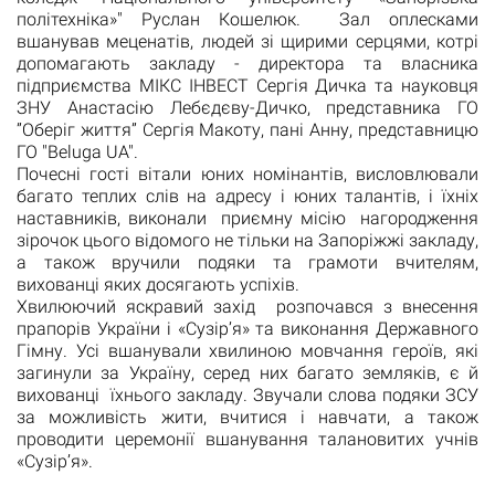
політехніка»" Руслан Кошелюк. Зал оплесками
вшанував меценатів, людей зі щирими серцями, котрі
допомагають закладу - директора та власника
підприємства МІКС ІНВЕСТ Сергія Дичка та науковця
ЗНУ Анастасію Лебєдєву-Дичко, представника ГО
”Оберіг життя” Сергія Макоту, пані Анну, представницю
ГО "Beluga UA".
Почесні гості вітали юних номінантів, висловлювали
багато теплих слів на адресу і юних талантів, і їхніх
наставників, виконали приємну місію нагородження
зірочок цього відомого не тільки на Запоріжжі закладу,
а також вручили подяки та грамоти вчителям,
вихованці яких досягають успіхів.
Хвилюючий яскравий захід розпочався з внесення
прапорів України і «Сузір’я» та виконання Державного
Гімну. Усі вшанували хвилиною мовчання героїв, які
загинули за Україну, серед них багато земляків, є й
вихованці їхнього закладу. Звучали слова подяки ЗСУ
за можливість жити, вчитися і навчати, а також
проводити церемонії вшанування талановитих учнів
«Сузір’я».