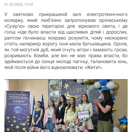
01.06.2026, 15:53
У святково прикрашеній залі електротехнічного
коледжу, який люб’язно запропонував оріхівському
«Сузір’ю» свою територію для зіркового свята, і де
голці ніде було впасти від щасливих дітей і дорослих,
раптом починаєш яскраво розуміти, чому нескорено
стоїть наперекір ворогу їхня мала батьківщина. Оріхів,
як той могутній дуб, який січуть вітри і ламають грози,
розривають бомби, але він не має права впасти, бо
здіймаються до сонця молоді пагінці, талановита юнь,
якій після війни його відновлювати: «Жити!».