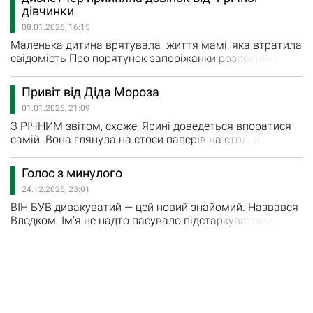
Дмитро, відправляючись на війну, посадив сім’ю на
дівчинки
поїзд, зателефонувавши батькам, щоб зустрічали.…
08.01.2026, 16:15
Маленька дитина врятувала життя мамі, яка втратила
свідомість Про порятунок запоріжанки розповіли в
КНП "ТМО "Обласний центр екстреної медицини і
медицини катастроф". "На лінію 103 надійшов виклик,
Привіт від Діда Мороза
який неможливо забути. Піднявши слухавку, диспетчер
01.01.2026, 21:09
екстреної медичної допомоги УСАТА Світлана почула
голос чотирирічної дівчинки. Дитина…
З РІЧНИМ звітом, схоже, Ярині доведеться впоратися
самій. Вона глянула на стоси паперів на столі й
усміхнулася. Ні, колеги старалися, кожен зробив свій
шмат. Але у Романа — двійнята і величезний список
Голос з минулого
закупок, який написала дружина. Він, вибачаючись,
24.12.2025, 23:01
побіг перший. Зойка збиралася зустрічати Новий рік зі
своїм хлопцем у нього вдома — щось на зразок
ВІН БУВ дивакуватий — цей новий знайомий. Назвався
оглядин…
Влодком. Ім’я не надто пасувало підстаркуватому
дядечку. «Влодко то й Влодко» — байдуже зафіксувала
Тамара. Гість увесь час усміхався і не до ладу
намагався щось сказати у їхньому здебільш жіночому
товаристві, вочевидь, щоб не видаватися мовчуном.
Кидав на Тамару несміливі погляди і знову…