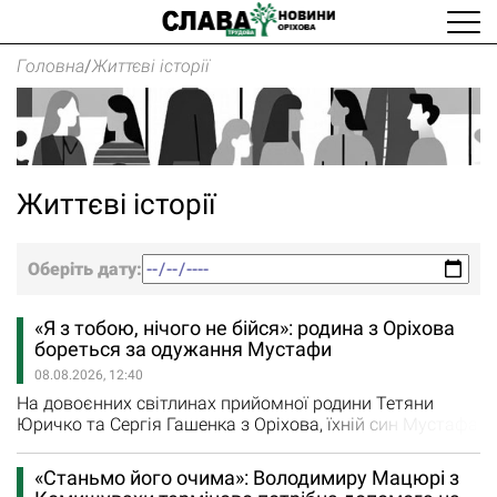
Головна
/
Життєві історії
Життєві історії
Оберіть дату:
«Я з тобою, нічого не бійся»: родина з Оріхова
бореться за одужання Мустафи
08.08.2026, 12:40
На довоєнних світлинах прийомної родини Тетяни
Юричко та Сергія Гашенка з Оріхова, їхній син Мустафа
завжди попереду – щасливий і гарно вбраний. Він
таким і є, життєрадісне маленьке сонечко, позитивний
«Станьмо його очима»: Володимиру Мацюрі з
помічник пані Тетяни. Їхня прийомна родина з