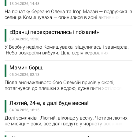
13.04.2026, 14:48
доглядає двох діток: Єву та Миколку. Усі вони до цих
пір оговтуються…
На початку березня Олена та Ігор Мазай — подружжя із
селища Комишуваха — опинилися в зоні активних
бойових дій. У зв’язку з погіршенням безпекової
ситуації вони були змушені залишити свій дім та
«Вранці перехрестились і поїхали!»
звернутися по допомогу. Про порятунок комишувахців
09.04.2026, 15:30
розповіли у БФ «АРТАК РАЗОМ ДО МРІЇ», який надавав
допомогу мешканцям прифронтового селища,…
У Вербну неділю Комишуваха зіщулилась і завмерла.
Небо розкроїли вибухи. Ціла серія керованих
авіаційних бомб. Нищили домівки, руйнували людське
життя там, де воно іще залишалося. І так щодня. У
Мамин борщ
Миколи Грабка вже на емоції не стає сили. Він стискає
05.04.2026, 02:13
кулаки, аж біліють пальці, і фіксує те жахіття на
телефон. Заради того, щоб трагедія його рідного села
Після виснажливого бою Олексій присів у окопі,
залишилася…
потягнувся до пляшки з водою, дуже пити хотілося.
Один з побратимів простягнув йому шматок хліба і
відкриту банку тушонки: - Підкріпися, поки затишшя. Бо
Лютий, 24-е, а далі буде весна!
скоро знову тварюки полізуть на нас. Олексій кивнув,
04.04.2026, 18:15
мовчки жував запропоновану їжу, а думками полинув
у минуле. Згадалося, як вони з братом, набігавшись з
Долі земляків Лютий, віконце у весну. Чотири лютих
м’ячем…
не місяці – роки, все далі ведуть у чорноту воєнних
безрадісних ночей, стривожених днів. «Учора все було
зелене. Учора все іще було…» - ностальгічні рядки Ліни