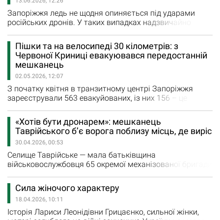
13.06.2026, 12:26
Запоріжжя ледь не щодня опиняється під ударами
російських дронів. У таких випадках надзвичайно
важливо, як діють люди, котрі знаходяться в місці
«прильоту», особливо, якщо вони мають відповідні
Пішки та на велосипеді 30 кілометрів: з
навички. Старший сержант, бойовий медик 15 бригади
Червоної Криниці евакуювався передостанній
оперативного призначення НГУ «Кара-Даг» Тетяна
мешканець
«Ейрена» Барабаш сама дивом нещодавно…
02.05.2026, 12:07
З початку квітня в транзитному центрі Запоріжжя
зареєстрували 563 евакуйованих, із них 156 – це
маломобільні люди, 59 – діти. Днями представники
Преображенської громади Пологівського району
«Хотів бути дронарем»: мешканець
діставили 66-річного Івана Кушина, який проживав у
Таврійського б’є ворога поблизу місць, де виріс
Червоній Криниці – маленькому селі, яке щодня
30.04.2026, 00:53
потерпає від російських атак. Про це повідомляє
Запорізька…
Селище Таврійське — мала батьківщина
військовослужбовця 65 окремої механізованої бригади
“Великий Луг” Андрія Патрашка на псевдо “Батарейка”.
Тут він народився, виріс. У Таврійському, а ще в
Сила жіночого характеру
сусідній Юрківці багато років жила його
18.04.2026, 10:11
багаточисельна рідня. Як і у всіх нас, життя цього
життєрадісного хлопця на “до” і “після”…
Історія Лариси Леонідівни Грицаєнко, сильної жінки,