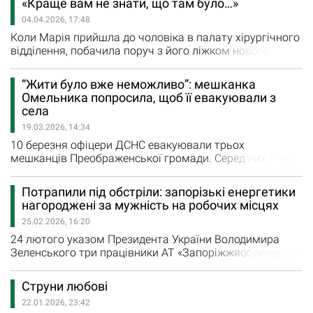
«Краще вам не знати, що там було…»
Костенко приходять на згадку, коли думаєш про наше
04.04.2026, 17:48
довоєнне життя. Звісно, було б перебільшенням
ідеалізувати його безхмарність.…
Коли Марія прийшла до чоловіка в палату хірургічного
відділення, побачила поруч з його ліжком нового
пацієнта — блідого молодика. З-під простирадла видно
було червоний шрам на грудях. - Сьогодні перевезли з
“Жити було вже неможливо”: мешканка
реанімації, - пояснив чоловік. – Кілька днів був на межі
Омельника попросила, щоб її евакуювали з
між життям і смертю, так медсестра говорила. Був «на
села
нулі», там і отримав…
19.03.2026, 14:34
10 березня офіцери ДСНС евакуювали трьох
мешканців Преображенської громади. Серед них — 69-
річну мешканку села Омельник Лідію Комарову. Жінку
привезли в транзитний центр, де вона змогла
Потрапили під обстріли: запорізькі енергетики
відпочити від безкінечних вибухів. А через кілька днів
нагороджені за мужність на робочих місцях
рятувальники доставили маломобільній жінці ходунки
25.02.2026, 16:20
і крісло колісне, щоб вона могла пересуватися за
межами своєї…
24 лютого указом Президента України Володимира
Зеленського три працівники АТ «Запоріжжяобленерго»
нагороджені орденом «За мужність» ІІІ ступеня. Як
зазначено в документі, «за вагомий внесок у розвиток і
Струни любові
забезпечення діяльності енергетичного комплексу в
22.01.2026, 23:42
умовах воєнного стану, особисту мужність і