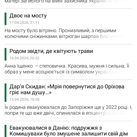
матері загиблого на війні захисника України не могла
залишити мене байдужою. Вона не піддається відчаю,
прагне вгамувати нестерпний біль у душі, хоча
Двоє на мосту
зробити це непросто... До Оріхова вона приїхала з
17.04.2026, 21:11
чоловіком Олегом після закінчення Вінницького
політехнічного інституту влітку 1983 року. Подружжя
На мосту було вітряно. Пронизливий, з першими
вже мало…
колючими сніжинками, вітрюган шарпав благеньке
пальто, і Сергій вилаяв себе, що вибрався сюди таким
собі піжоном – чорний кашемір, довгий червоний
Родом звідти, де квітують трави
шарф, модні кросівки. - Невже я ще хочу їй
16.04.2026, 20:32
сподобатись, а може вразити? – спитав себе майже
вголос. Її, Катерину, яку колись до нестями кохав, а
Анна Іщенко – степовичка. Красива, мужня і сильна. Її
зараз на…
образ у мене асоціюється із символом українського
степу ковилою, оскільки південні степи, де росте ця
дивовижна рослина, пов’язані з козацьким життям,
Дар’я Скидан: «Мрія повернутися до Оріхова
духом свободи, вона є ідеалом краси жіночого
гріє нам душу…»
волосся. Аню викохало Таврійське, село зі славною
15.04.2026, 10:28
історією в Оріхівському районі. Родину Іщенків…
Їх родина евакуювалася до Запоріжжя ще у 2022 році. І,
попри те що вже двічі, опинялася в епіцентрі ворожих
обстрілів, наразі продовжує перебувати у
прифронтовому обласному центрі. Віталій, у минулому
Евакуювалися в Данію: подружжя з
військовослужбовець, нещодавно звільнився після
Комишувахи було змушене залишити свій дім
отриманих травм. Дар’я працює на хлібозаводі та