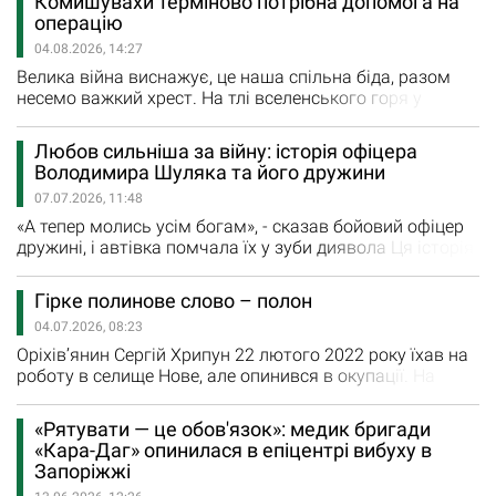
Комишувахи терміново потрібна допомога на
настанням війни пережила у рідному місті тяжкі часи, -
операцію
ворог розтрощив їхній дім, зламав життя і
04.08.2026, 14:27
налагоджений побут…
Велика війна виснажує, це наша спільна біда, разом
несемо важкий хрест. На тлі вселенського горя у
кожного є свої, нехай не такого масштабу, але напасті,
долати які не менш складно. Коли ж торкається
Любов сильніша за війну: історія офіцера
проблем зі здоров’ям, нерідко проблеми
Володимира Шуляка та його дружини
розростаються в нещастя, подолати самим які просто
07.07.2026, 11:48
неможливо. І тоді людина, у відчаї переступаючи
збентеженість, ніяковість,…
«А тепер молись усім богам», - сказав бойовий офіцер
дружині, і автівка помчала їх у зуби диявола Ця історія
про любов, війну, людяність і фронтову Жульку, яка
заволоділа серцями двох мужніх хороших людей. Про
Гірке полинове слово – полон
песика - насамкінець, це вишенька на торті. Спершу
04.07.2026, 08:23
хочу, щоб земляки дізналися про одного із захисників
Запорізького краю, офіцера Володимира Шуляка,…
Оріхів’янин Сергій Хрипун 22 лютого 2022 року їхав на
роботу в селище Нове, але опинився в окупації. На
підприємство зайшли чужинці. Лише згодом стане
відомо з камер відеоспостереження, що мешканця
«Рятувати — це обов'язок»: медик бригади
Оріхова разом з іще кількома працівниками агрофірми
«Кара-Даг» опинилася в епіцентрі вибуху в
зв’язали та вивезли в невідомому напрямку окупанти.
Запоріжжі
Понад чотири роки полону… І от нарешті на…