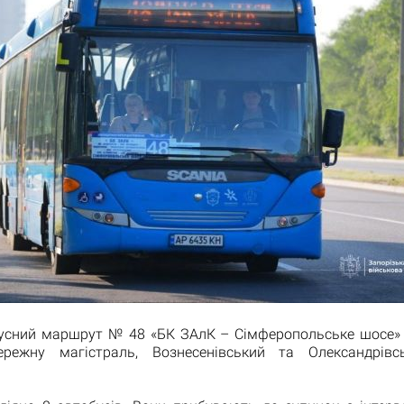
усний маршрут № 48 «БК ЗАлК – Сімферопольське шосе»
ережну магістраль, Вознесенівський та Олександрівс