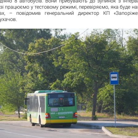
адіяно 8 автобусів. Вони прибувають до зупинок з інтер
зі працюємо у тестовому режимі, перевіряємо, яка буде н
ах, – повідомив генеральний директор КП «Запоріжел
ухачов.