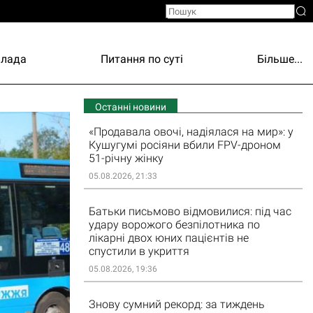
Влада
Питання по суті
Більше...
Останні новини
«Продавала овочі, надіялася на мир»: у
Кушугумі росіяни вбили FPV-дроном
51-річну жінку
05.08.2026, 21:33
Батьки письмово відмовилися: під час
удару ворожого безпілотника по
лікарні двох юних пацієнтів не
спустили в укриття
05.08.2026, 19:36
Знову сумний рекорд: за тиждень