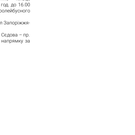
год. до 16.00
ролейбусного
л Запоріжжя-
 Сєдова – пр.
у напрямку за