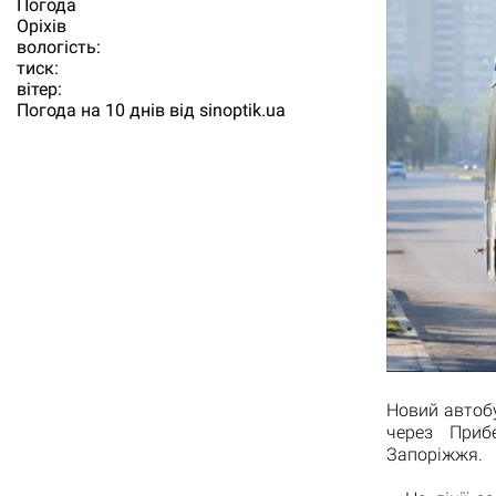
Погода
Орiхiв
вологість:
тиск:
вітер:
Погода на 10 днів від
sinoptik.ua
Новий автоб
через Приб
Запоріжжя.