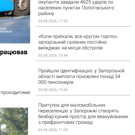
окупанти завдали 4625 ударів по
населених пунктах Пологівського
району
05.08.2026, 17:52
«Коли приїхали, все кругом горіло»:
запорізький газівник постійно
виїжджає на місця обстрілів
працював
05.08.2026, 15:44
Пройшли ідентифікацію: у Запорізькій
області виплати поновлені понад 34
000 пенсіонерів
05.08.2026, 13:46
 проходитиме
Притулок для маломобільних
переселенців: у Запоріжжі створять
безбар’єрний простір для евакуйованих
з прифронтових громад
05.08.2026, 11:09