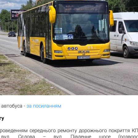
 автобуса -
за посиланням
гу
 проведенням середнього ремонту дорожнього покриття К
і вул. Сєдова – вул. Південне шосе (розворо