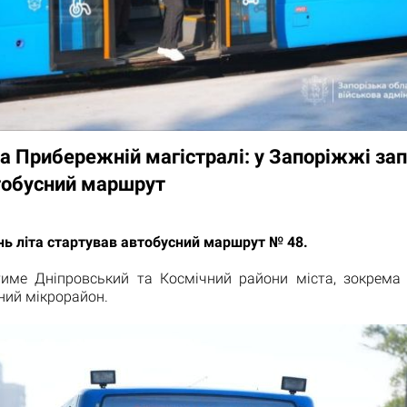
а Прибережній магістралі: у Запоріжжі за
тобусний маршрут
ь літа стартував автобусний маршрут № 48.
тиме Дніпровський та Космічний райони міста, зокрема
ний мікрорайон.