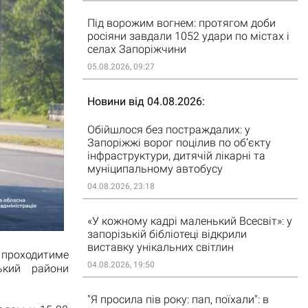
Під ворожим вогнем: протягом доби
росіяни завдали 1052 удари по містах і
селах Запоріжчини
05.08.2026, 09:27
Новини від 04.08.2026
Обійшлося без постраждалих: у
Запоріжжі ворог поцілив по об’єкту
інфраструктури, дитячій лікарні та
муніципальному автобусу
04.08.2026, 23:18
«У кожному кадрі маленький Всесвіт»: у
запорізькій бібліотеці відкрили
виставку унікальних світлин
 проходитиме
04.08.2026, 19:50
ький райони
"Я просила пів року: пап, поїхали": в