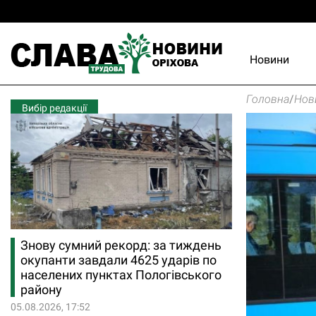
Новини
Головна
/
Нов
Вибір редакції
Знову сумний рекорд: за тиждень
окупанти завдали 4625 ударів по
населених пунктах Пологівського
району
05.08.2026, 17:52