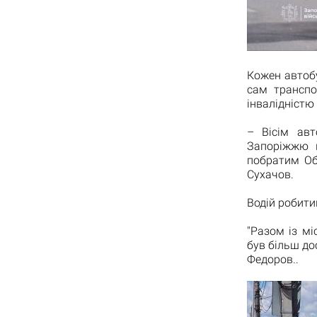
Кожен автобу
сам транспо
інвалідністю
– Вісім авт
Запоріжжю в
побратим Об
Сухачов.
Водій робити
"Разом із м
був більш до
Федоров..