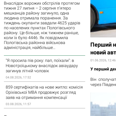
Внаслідок ворожих обстрілів протягом
тижня 27 липня – 2 серпня п’ятеро
мешканців району загинуло, одна
людина отримала поранення. За
тиждень окупанти завдали 4625 ударів
по населених пунктах Пологівського
району. Це більше, ніж тижнем раніше,
коли їх було 4446. Як повідомила
Пологівська районна військова
Перший н
адміністрація, найбільше…
новий ав
"Я просила пів року: пап, поїхали": в
01.06.2026, 12:46
Новотроїцькому внаслідок авіаудару
У перший ден
загинув літній чоловік
04.08.2026, 17:52
Він сполуча
через Півден
859 сертифікатів на нове житло: комісія
Оріхівської МВА продовжує розгляд
заяв на отримання компенсації
03.08.2026, 11:57