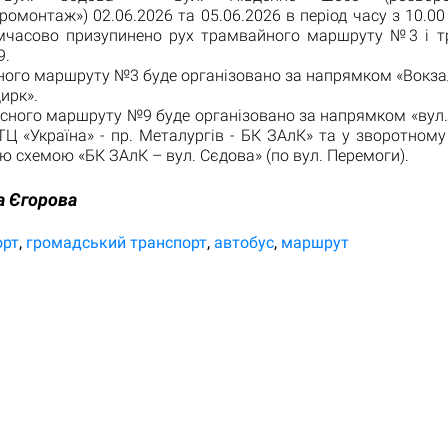
ромонтаж») 02.06.2026 та 05.06.2026 в період часу з 10.00 
имчасово призупинено рух трамвайного маршруту №3 і т
9.
ного маршруту №3 буде організовано за напрямком «Вокза
ирк».
сного маршруту №9 буде організовано за напрямком «вул.
Ц «Україна» - пр. Металургів - БК ЗАлК» та у зворотном
 схемою «БК ЗАлК – вул. Сєдова» (по вул. Перемоги).
а Єгорова
орт
громадський транспорт
автобус
маршрут