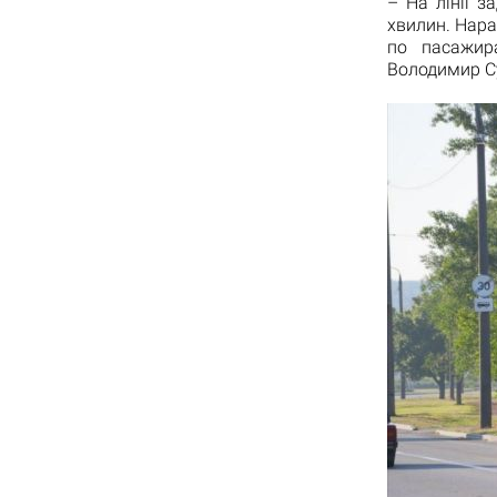
– На лінії з
хвилин. Нара
по пасажир
Володимир С