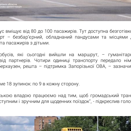
с вміщує від 80 до 100 пасажирів. Тут доступна безготівк
рт – безбар’єрний, обладнаний пандусами та місцями
 та пасажирів з дітьми.
обусів, які сьогодні вийшли на маршрут, – гуманіта
ід партнерів. Чотири одиниці транспорту передало нім
ерхаузен, решта – підтримка Запорізької ОВА, – зазнач
ме 18 зупинок: по 9 в кожну сторону.
іською владою працюємо над тим, щоб громадський транс
ступним і зручним для щоденних поїздок", - підкреслив гол