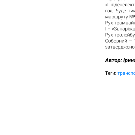
«Південелект
год. буде т
маршруту №
Рух трамвай
І – «Запоріжц
Рух тролейбу
Соборний – Т
затвердженою
Автор:
Ірин
Теги:
трансп