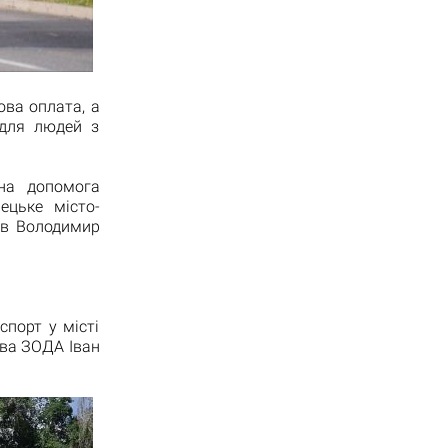
ова оплата, а
 для людей з
рна допомога
ецьке місто-
ив Володимир
порт у місті
ова ЗОДА Іван