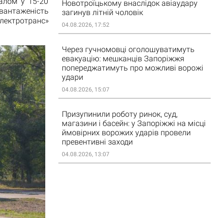
валом у 15-20
Новотроїцькому внаслідок авіаудару
авантаженість
загинув літній чоловік
ектротранс»
04.08.2026, 17:52
Через гучномовці оголошуватимуть
евакуацію: мешканців Запоріжжя
попереджатимуть про можливі ворожі
удари
04.08.2026, 15:07
Призупинили роботу ринок, суд,
магазини і басейн: у Запоріжжі на місці
ймовірних ворожих ударів провели
превентивні заходи
04.08.2026, 13:07