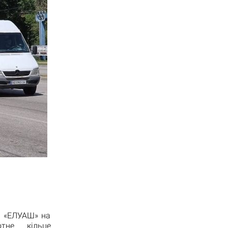
П «ЕЛУАШ» на
тне кільце