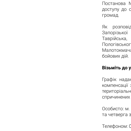
Постанова 
доступу до 
громад.
Як розпові
Запорізької
Таврійська
Пологівсько
Малотокмача
бойових дій.
Візьміть до 
Графік нада
компенсації 
територіаль
спричинених 
Особисто: м.
та четверга з
Телефоном: 0