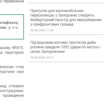
В переважній
Притулок для маломобільних
переселенців: у Запоріжжі створять
безбар’єрний простір для евакуйованих
ртифікати,
з прифронтових громад
ам, у т.ч.
05.08.2026, 11:09
Під ворожим вогнем: протягом доби
росіяни завдали 1052 удари по містах і
танову №815,
селах Запоріжчини
а територіях
05.08.2026, 09:27
еханізм став
тратили свої
мад, створені
ністраціями,
 проведення