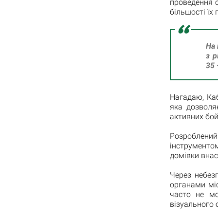
проведення 
більшості їх
На 
з р
35 
Нагадаю, Ка
яка дозволя
активних бой
Розроблений
інструменто
домівки внасл
Через небезп
органами мі
часто не м
візуального 