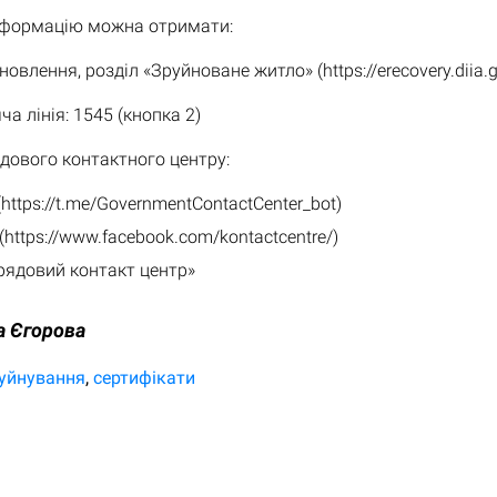
нформацію можна отримати:
новлення, розділ «Зруйноване житло» (https://erecovery.diia.g
а лінія: 1545 (кнопка 2)
дового контактного центру:
(https://t.me/GovernmentContactCenter_bot)
(https://www.facebook.com/kontactcentre/)
Урядовий контакт центр»
а Єгорова
уйнування
сертифікати