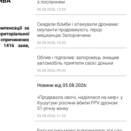
 МВА
з посланням
06.08.2026, 12:34
Скидали бомби і атакували дронами:
мпенсації за
окупанти продовжують терор
ериторіальної
мешканців Запоріжчини
 спричинених
06.08.2026, 10:43
о 1416 заяв,
Облив і підпалив: запоріжець знищив
автомобіль приятеля своєї доньки
06.08.2026, 09:03
Новини від 05.08.2026
«Продавала овочі, надіялася на мир»: у
Кушугумі росіяни вбили FPV-дроном
51-річну жінку
05.08.2026, 21:33
Батьки письмово відмовилися: під час