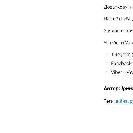
Додаткову і
На сайті єВід
Урядова гаряч
Чат-боти Уря
Telegram 
Facebook 
Viber – «
Автор:
Ірин
Теги:
війна
р