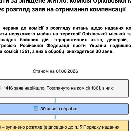
ти за знищене житло: комісія Оріхівської
є розгляд заяв на отримання компенсації
 червня до комісії з розгляду питань щодо надання ко
кти нерухомого майна на території Оріхівської міської т
слідок бойових дій, терористичних актів, диверсій,
ресією Російської Федерації проти України надійшл
 комісії 1361, з них в обробці знаходяться 30 заяв.