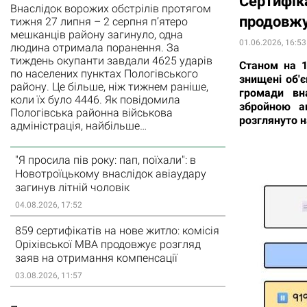
Сертифіка
Внаслідок ворожих обстрілів протягом
продовжу
тижня 27 липня – 2 серпня п’ятеро
мешканців району загинуло, одна
01.06.2026, 16:53
людина отримала поранення. За
тиждень окупанти завдали 4625 ударів
Станом на 1
по населених пунктах Пологівського
знищені об'є
району. Це більше, ніж тижнем раніше,
громади вна
коли їх було 4446. Як повідомила
збройною аг
Пологівська районна військова
розглянуто на
адміністрація, найбільше…
"Я просила пів року: пап, поїхали": в
Новотроїцькому внаслідок авіаудару
загинув літній чоловік
04.08.2026, 17:52
859 сертифікатів на нове житло: комісія
Оріхівської МВА продовжує розгляд
заяв на отримання компенсації
03.08.2026, 11:57