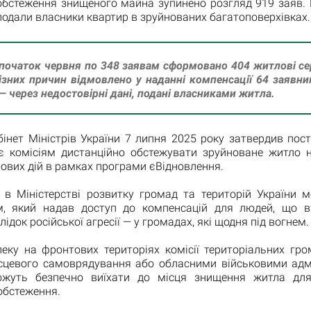
обстеження знищеного майна зупинено розгляд 919 заяв. 
 подали власники квартир в зруйнованих багатоповерхівках.
початок червня по 348 заявам сформовано 404 житлові се
ізних причин відмовлено у наданні компенсації 64 заявник
— через недостовірні дані, подані власниками житла.
бінет Міністрів України 7 липня 2025 року затвердив пос
є комісіям дистанційно обстежувати зруйноване житло н
ових дій в рамках програми єВідновлення.
 в Міністерстві розвитку громад та територій України м
м, який надав доступ до компенсацій для людей, що в
ідок російської агресії — у громадах, які щодня під вогнем.
еку на фронтових територіях комісії територіальних гро
сцевого самоврядування або обласними військовими адмі
ожуть безпечно виїхати до місця знищення житла для
обстеження.