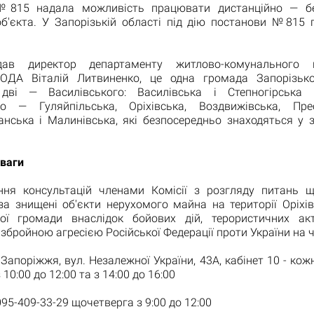
№815 надала можливість працювати дистанційно — бе
об'єкта. У Запорізькій області під дію постанови №815 
дав директор департаменту житлово-комунального г
 ОДА Віталій Литвиненко, це одна громада Запорізьк
, дві — Василівського: Василівська і Степногірська
го — Гуляйпільська, Оріхівська, Воздвижівська, Пре
нська і Малинівська, які безпосередньо знаходяться у з
уваги
ння консультацій членами Комісії з розгляду питань 
за знищені об'єкти нерухомого майна на території Оріхів
ної громади внаслідок бойових дій, терористичних акті
збройною агресією Російської Федерації проти України на ч
 Запоріжжя, вул. Незалежної України, 43А, кабінет 10 - кож
 10:00 до 12:00 та з 14:00 до 16:00
95-409-33-29 щочетверга з 9:00 до 12:00