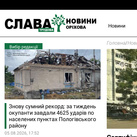
Новини
Головна
/
Нов
Вибір редакції
Знову сумний рекорд: за тиждень
окупанти завдали 4625 ударів по
населених пунктах Пологівського
району
05.08.2026, 17:52