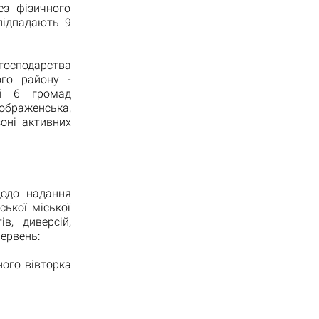
з фізичного
підпадають 9
осподарства
ого району -
 і 6 громад
ображенська,
оні активних
щодо надання
ської міської
в, диверсій,
ервень:
ного вівторка