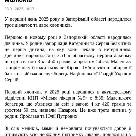
03.01.2025, 18:17
У перший день 2025 року в Запорізькій області народилося 
троє дівчаток та двоє хлопчиків.
Першою в новому році в Запорізькій області народилась 
дівчинка. У родині запоріжців Катерини та Сергія Бельчєвих 
це перша дитина, на яку вони чекали з нетерпінням. 
Дівчинка народилася о 3:51 в обласному перинатальному 
центрі з вагою 3 кг 450 грамів та зростом 54 см. Маленьку 
запоріжанку батьки назвали Кірою. Ім’я дівчинці обирав її 
батько – військовослужбовець Національної Гвардії України 
Сергій.
Перший хлопчик у 2025 році народився в акушерському 
відділенні КНП «Міська лікарня №9» о 8:35. Маленького 
богатиря, що з’явився на світ з вагою 4 кг 420 грамів та 
зростом 59 см, назвали Назаром. Це вже третя дитина у 
родині Ярослава та Юлії Путрових.
Зі слів медиків, мами й немовлята почуваються добре й 
отримують всю необхідну підтримку лікарів, повідомили у 