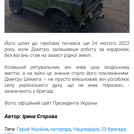
Його шлях до героїзму почався ще 24 лютого 2022
року, коли Дмитро, залишивши роботу за кордоном,
без вагань став на захист рідної землі.
Колишній рятувальник, він знав ціну людському
життю, а на війні це знання стало його покликанням.
Дмитро Шемета — не просто військовий, він уособлює
силу українського духу, що не знає поразок», -
зазначають у бригаді. .
Фото: офіційний сайт Президента України
Автор:
Ірина Єгорова
Теги:
Герой України
нагорода
Нацгвардія
23 бригада