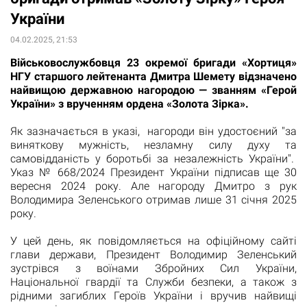
України
04.02.2025, 21:53
Військовослужбовця 23 окремої бригади «Хортиця»
НГУ старшого лейтенанта Дмитра Шемету відзначено
найвищою державною нагородою — званням «Герой
України» з врученням ордена «Золота Зірка».
Як зазначається в указі, нагороди він удостоєний "за
виняткову мужність, незламну силу духу та
самовідданість у боротьбі за незалежність України".
Указ № 668/2024 Президент України підписав ще 30
вересня 2024 року. Але нагороду Дмитро з рук
Володимира Зеленського отримав лише 31 січня 2025
року.
У цей день, як повідомляється на офіційному сайті
глави держави, Президент Володимир Зеленський
зустрівся з воїнами Збройних Сил України,
Національної гвардії та Служби безпеки, а також з
рідними загиблих Героїв України і вручив найвищі