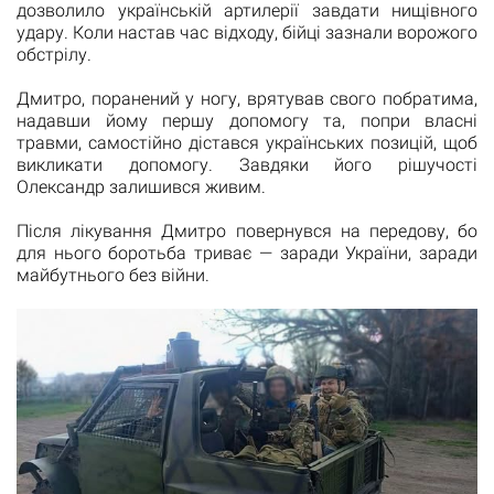
дозволило українській артилерії завдати нищівного
удару. Коли настав час відходу, бійці зазнали ворожого
обстрілу.
Дмитро, поранений у ногу, врятував свого побратима,
надавши йому першу допомогу та, попри власні
травми, самостійно дістався українських позицій, щоб
викликати допомогу. Завдяки його рішучості
Олександр залишився живим.
Після лікування Дмитро повернувся на передову, бо
для нього боротьба триває — заради України, заради
майбутнього без війни.