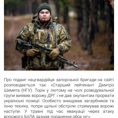
Про подаиг нацгвардійця запорізької бригади на сайті
розповідається так: «Старший лейтенант Дмитро
Шемета (НГУ). Торік у лютому на чолі розвідувальної
групи виявив ворожу ДРГ і не дав окупантам прорвати
українські позиції. Особисто знищував загарбників та
їхню техніку, попри щільні обстріли стримував ворожі
наступи. У травні під час евакуації через атаку
ворожого БпЛА зазнав поранення обох ніг».