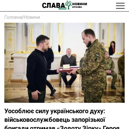
Головна
/
Новини
Уособлює силу українського духу:
військовослужбовець запорізької
бригади отримав «Золоту Зірку» Героя