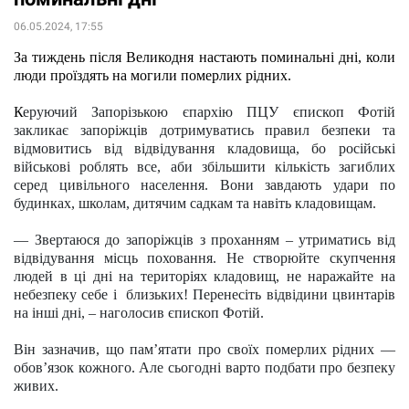
06.05.2024, 17:55
За тиждень після Великодня настають поминальні дні, коли 
люди проїздять на могили померлих рідних.
К
еруючий Запорізькою єпархію ПЦУ єпископ Фотій 
закликає запоріжців дотримуватись правил безпеки та 
відмовитись від відвідування кладовища, бо російські 
військові роблять все, аби збільшити кількість загиблих 
серед цивільного населення. Вони з
авдають удари по 
будинках, школам, дитячим садкам та навіть кладовищам.
— Звертаюся до запоріжців з проханням – утриматись від 
відвідування місць поховання. Не створюйте скупчення 
людей в ці дні на територіях кладовищ, не наражайте на 
небезпеку себе і  близьких! Перенесіть відвідини цвинтарів 
на інші дні, – наголосив єпископ Фотій.
Він зазначив, що памʼятати про своїх померлих рідних — 
обов’язок кожного. Але сьогодні варто подбати про безпеку 
живих.