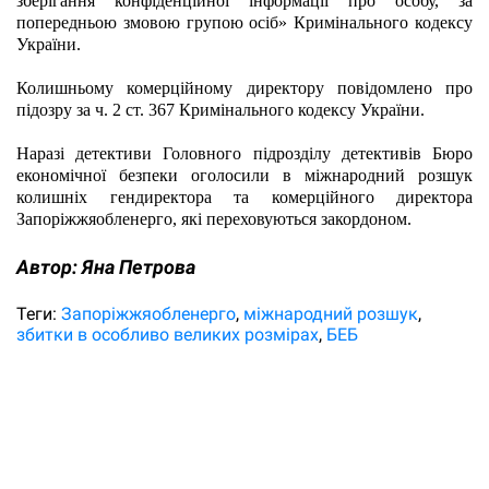
зберігання конфіденційної інформації про особу, за 
попередньою змовою групою осіб» Кримінального кодексу 
України.
Колишньому комерційному директору повідомлено про 
підозру за ч. 2 ст. 367 Кримінального кодексу України.
Наразі детективи Головного підрозділу детективів Бюро 
економічної безпеки оголосили в міжнародний розшук 
колишніх гендиректора та комерційного директора 
Запоріжжяобленерго, які переховуються закордоном. 
Автор:
Яна Петрова
Теги:
Запоріжжяобленерго
міжнародний розшук
збитки в особливо великих розмірах
БЕБ