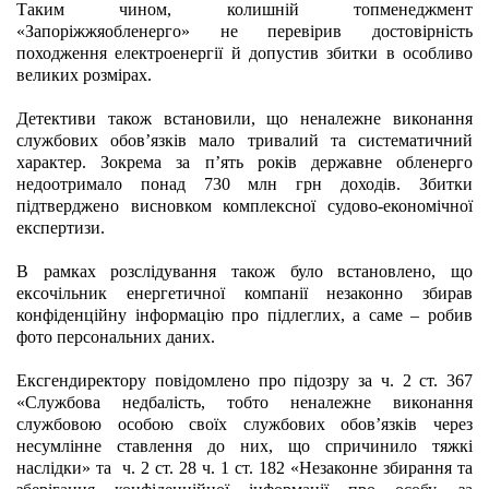
Таким чином, колишній топменеджмент 
«Запоріжжяобленерго» не перевірив достовірність 
походження електроенергії й допустив збитки в особливо 
великих розмірах.
Детективи також встановили, що неналежне виконання 
службових обов’язків мало тривалий та систематичний 
характер. Зокрема за пʼять років державне обленерго 
недоотримало понад 730 млн грн доходів. Збитки 
підтверджено висновком комплексної судово-економічної 
експертизи.
В рамках розслідування також було встановлено, що 
ексочільник енергетичної компанії незаконно збирав 
конфіденційну інформацію про підлеглих, а саме – робив 
фото персональних даних.
Ексгендиректору повідомлено про підозру за ч. 2 ст. 367 
«Службова недбалість, тобто неналежне виконання 
службовою особою своїх службових обов’язків через 
несумлінне ставлення до них, що спричинило тяжкі 
наслідки» та  ч. 2 ст. 28 ч. 1 ст. 182 «Незаконне збирання та 