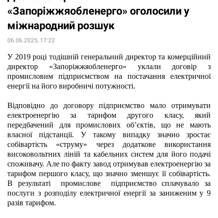
«Запоріжжяобленерго» оголосили у
міжнародний розшук
06.06.2025, 17:22
У 2019 році тодішній генеральний директор та комерційний 
директор «Запоріжжяобленерго» уклали договір з 
промисловим підприємством на постачання електричної 
енергії на його виробничі потужності.
Відповідно до договору підприємство мало отримувати 
електроенергію за тарифом другого класу, який 
передбачений для промислових об’єктів, що не мають 
власної підстанції. У такому випадку значно зростає 
собівартість «струму» через додаткове використання 
високовольтних ліній та кабельних систем для його подачі 
споживачу. Але по факту завод отримував електроенергію за 
тарифом першого класу, що значно зменшує її собівартість. 
В результаті  промислове  підприємство сплачувало за 
послуги з розподілу електричної енергії за заниженим у 9 
разів тарифом.