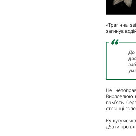
«Трагічна з
загинув воді
До
дос
за
умо
Це непоправ
Висловлюю щи
пам’ять Сер
сторінці гол
Кушугумська
дбати про вл