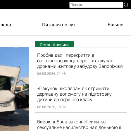
Влада
Питання по суті
Більше...
Останні новини
Пробив дах і перекриття в
багатоповерхівці: ворог автакував
дронами житлову забудову Запоріжжя
06.08.2026, 21:48
«Пакунок школяра»: як отримати
державну допомогу на підготовку
дитини до першого класу
06.08.2026, 15:32
Вирок набрав законної сили: за
сексуальне насильство над донькою її