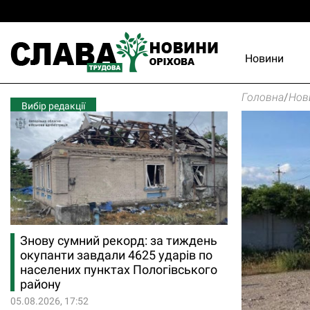
Новини
Головна
/
Нов
Вибір редакції
Знову сумний рекорд: за тиждень
окупанти завдали 4625 ударів по
населених пунктах Пологівського
району
05.08.2026, 17:52