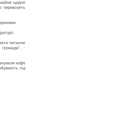
 майже щодня
о перевозять
еринівки.
риторії.
мати питання
 громади", -
такували кафе
ребувають під