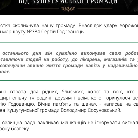
вістка сколихнула нашу громаду. Внаслідок удару ворожо
й маршруту №384 Сергій Годованець.
 останнього дня він сумлінно виконував свою робо
тавляючи людей на роботу, до лікарень, магазинів та 
безпечуючи звичне життя громади навіть у надзвичайно
вах.
на втрата для рідних, близьких, колег та всіх, хто 
рі співчуття родині, друзям і всім, кого торкнулося це
гію Годованцю. Вічна пам’ять та шана», - написав на св
ова Кушугумської громади Володимир Сосуновський.
 селищна рада закликає мешканців не ігнорувати сигнал
асну безпеку.