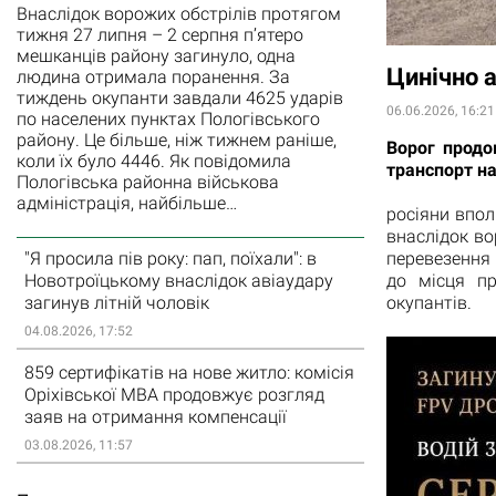
Внаслідок ворожих обстрілів протягом
тижня 27 липня – 2 серпня п’ятеро
мешканців району загинуло, одна
Цинічно а
людина отримала поранення. За
тиждень окупанти завдали 4625 ударів
06.06.2026, 16:21
по населених пунктах Пологівського
району. Це більше, ніж тижнем раніше,
Ворог продо
коли їх було 4446. Як повідомила
транспорт на
Пологівська районна військова
адміністрація, найбільше…
росіяни впо
внаслідок во
перевезення
"Я просила пів року: пап, поїхали": в
до місця пр
Новотроїцькому внаслідок авіаудару
окупантів.
загинув літній чоловік
04.08.2026, 17:52
859 сертифікатів на нове житло: комісія
Оріхівської МВА продовжує розгляд
заяв на отримання компенсації
03.08.2026, 11:57