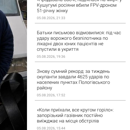
Кушугумі росіяни вбили FPV-дроном
51-річну жінку
05.08.2026, 21:33
Батьки письмово відмовилися: під час
удару ворожого безпілотника по
лікарні двох юних пацієнтів не
спустили в укриття
05.08.2026, 19:36
Знову сумний рекорд: за тиждень
окупанти завдали 4625 ударів по
населених пунктах Пологівського
району
05.08.2026, 17:52
«Коли приїхали, все кругом горіло»:
запорізький газівник постійно
виїжджає на місця обстрілів
05.08.2026, 15:44