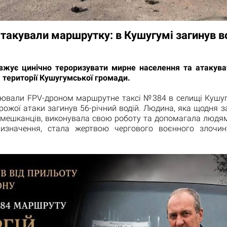
такували маршрутку: в Кушугумі загинув в
вжує цинічно тероризувати мирне населення та атакува
 території Кушугумської громади.
лювали FPV-дроном маршрутне таксі №384 в селищі Кушуг
рожої атаки загинув 56-річний водій. Людина, яка щодня 
 мешканців, виконувала свою роботу та допомагала людям
изначення, стала жертвою чергового воєнного злочин