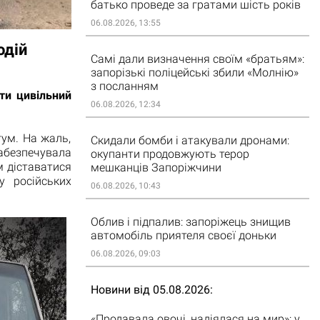
батько проведе за гратами шість років
06.08.2026, 13:55
одій
Самі дали визначення своїм «братьям»:
запорізькі поліцейські збили «Молнію»
з посланням
ти цивільний
06.08.2026, 12:34
ум. На жаль,
Скидали бомби і атакували дронами:
забезпечувала
окупанти продовжують терор
 діставатися
мешканців Запоріжчини
у російських
06.08.2026, 10:43
Облив і підпалив: запоріжець знищив
автомобіль приятеля своєї доньки
06.08.2026, 09:03
Новини від 05.08.2026
«Продавала овочі, надіялася на мир»: у