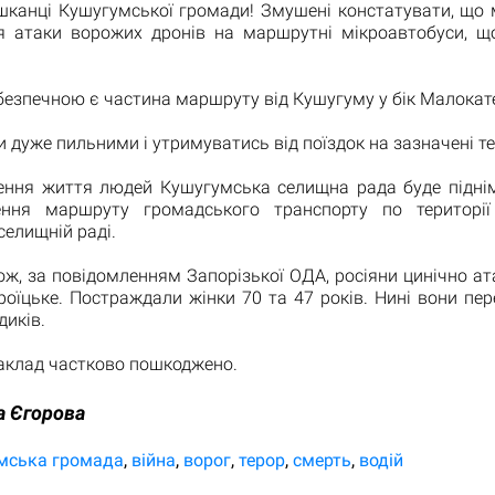
шканці Кушугумської громади! Змушені констатувати, що
я атаки ворожих дронів на маршрутні мікроавтобуси, щ
езпечною є частина маршруту від Кушугуму у бік Малокат
 дуже пильними і утримуватись від поїздок на зазначені те
ення життя людей Кушугумська селищна рада буде підні
ння маршруту громадського транспорту по території
селищній раді.
ож, за повідомленням Запорізької ОДА, росіяни цинічно а
роїцьке. Постраждали жінки 70 та 47 років. Нині вони пе
иків.
аклад частково пошкоджено.
а Єгорова
мська громада
війна
ворог
терор
смерть
водій