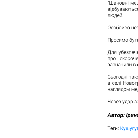
"Шановні ме
відбуваютьс
людей.
Особливо неб
Просимо бути
Для убезпеч
про скороче
зазначили в 
Сьогодні так
в селі Новот
наглядом мед
Через удар з
Автор:
Ірин
Теги:
Кушугу