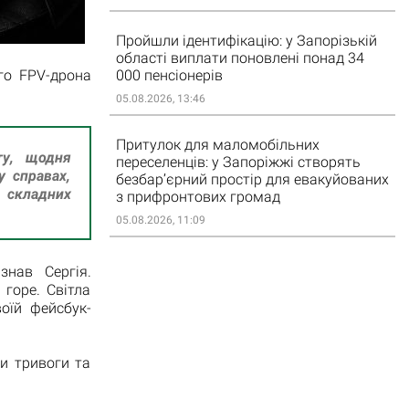
Пройшли ідентифікацію: у Запорізькій
області виплати поновлені понад 34
го FPV-дрона
000 пенсіонерів
05.08.2026, 13:46
Притулок для маломобільних
ту, щодня
переселенців: у Запоріжжі створять
у справах,
безбар’єрний простір для евакуйованих
 складних
з прифронтових громад
05.08.2026, 11:09
знав Сергія.
 горе. Світла
оїй фейсбук-
и тривоги та