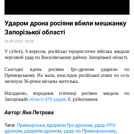
Ударом дрона росіяни вбили мешканку
Запорізької області
06.09.2025, 18:09
У суботу, 6 вересня, російські терористичні війська завдали 
черговий удар по Василівському району Запорізької області. 
Сьогодні вдень росіяни fpv-дроном ударили по 
Приморському. На жаль, внаслідок російської атаки по селу 
загинула 56-річна місцева жителька.
Нагадаємо, впродовж п'ятниці росіяни завдали по 
Запорізькій 
області 476 ударів
. Є руйнування.  
Автор:
Яна Петрова
Теги:
Приморське
вдарили fpv-дроном
удар FPV-
дроном
ударили дроном
удар по Приморському