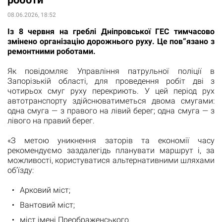
08.06.2026, 18:52
Із 8 червня на греблі Дніпровської ГЕС тимчасово
змінено організацію дорожнього руху. Це пов“язано з
ремонтними роботами.
Як повідомляє Управління патрульної поліції в
Запорізькій області, для проведення робіт дві з
чотирьох смуг руху перекриють. У цей період рух
автотранспорту здійснюватиметься двома смугами:
одна смуга — з правого на лівий берег; одна смуга — з
лівого на правий берег.
«З метою уникнення заторів та економії часу
рекомендуємо заздалегідь планувати маршрут і, за
можливості, користуватися альтернативними шляхами
об’їзду:
Арковий міст;
Вантовий міст;
міст імені Преображенського.