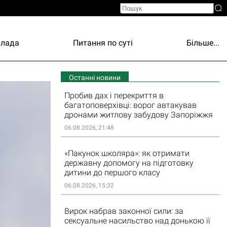
Влада
Питання по суті
Більше...
Останні новини
Пробив дах і перекриття в
багатоповерхівці: ворог автакував
дронами житлову забудову Запоріжжя
06.08.2026, 21:48
«Пакунок школяра»: як отримати
державну допомогу на підготовку
дитини до першого класу
06.08.2026, 15:32
Вирок набрав законної сили: за
сексуальне насильство над донькою її