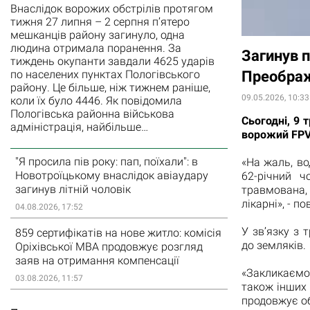
Внаслідок ворожих обстрілів протягом
тижня 27 липня – 2 серпня п’ятеро
мешканців району загинуло, одна
людина отримала поранення. За
Загинув п
тиждень окупанти завдали 4625 ударів
по населених пунктах Пологівського
Преображ
району. Це більше, ніж тижнем раніше,
09.05.2026, 10:33
коли їх було 4446. Як повідомила
Пологівська районна військова
Сьогодні, 9 
адміністрація, найбільше…
ворожий FPV-
"Я просила пів року: пап, поїхали": в
«На жаль, во
Новотроїцькому внаслідок авіаудару
62-річний ч
загинув літній чоловік
травмована,
лікарні», - 
04.08.2026, 17:52
У зв’язку з 
859 сертифікатів на нове житло: комісія
до земляків.
Оріхівської МВА продовжує розгляд
заяв на отримання компенсації
«Закликаємо 
03.08.2026, 11:57
також інших 
продовжує об