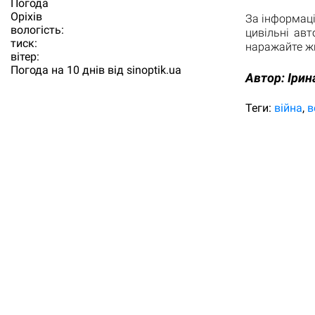
Погода
Орiхiв
За інформаці
вологість:
цивільні авт
тиск:
наражайте жи
вітер:
Погода на 10 днів від
sinoptik.ua
Автор:
Ірин
Теги:
війна
в