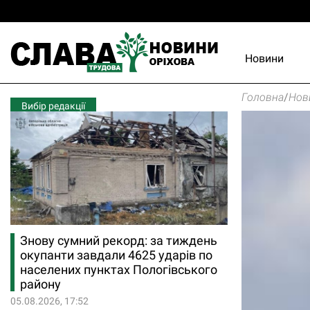
Новини
Головна
/
Нов
Вибір редакції
Знову сумний рекорд: за тиждень
окупанти завдали 4625 ударів по
населених пунктах Пологівського
району
05.08.2026, 17:52