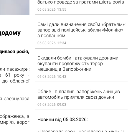
батько проведе за гратами шість років
06.08.2026, 13:55
Самі дали визначення своїм «братьям»:
запорізькі поліцейські збили «Молнію»
додому
з посланням
06.08.2026, 12:34
дилася росія,
Скидали бомби і атакували дронами:
окупанти продовжують терор
мешканців Запоріжчини
али пасажири:
ка 61 року -
06.08.2026, 10:43
 до обласної
Облив і підпалив: запоріжець знищив
автомобіль приятеля своєї доньки
ія звернулася
06.08.2026, 09:03
еображенка, а
Новини від 05.08.2026
мир’я», ворог
«Продавала овочі, надіялася на мир»: у