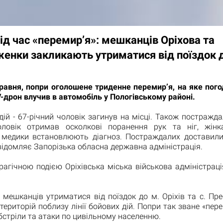
ід час «перемир’я»: мешканців Оріхова та
енки закликають утриматися від поїздок 
травня, попри оголошене триденне перемир’я, на яке пого
дрон влучив в автомобіль у Пологівському районі.
дій - 67-річний чоловік загинув на місці. Також постражд
оловік отримав осколкові поранення рук та ніг, жін
 медики встановлюють діагноз. Постраждалих доставили
повідомляє Запорізька обласна державна адміністрація.
трагічною подією Оріхівська міська військова адміністрац
мешканців утриматися від поїздок до м. Оріхів та с. Пр
територій поблизу лінії бойових дій. Попри так зване «пере
стріли та атаки по цивільному населенню.