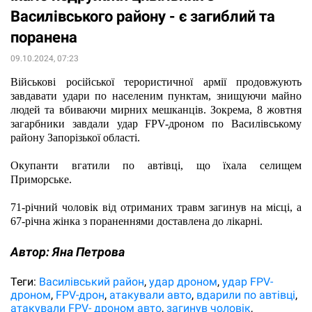
Василівського району - є загиблий та
поранена
09.10.2024, 07:23
Військові російської терористичної армії продовжують 
завдавати удари по населеним пунктам, знищуючи майно 
людей та вбиваючи мирних мешканців. Зокрема, 8 жовтня 
загарбники завдали удар FPV-дроном по Василівському 
району Запорізької області.
Окупанти вгатили по автівці, що їхала селищем 
Приморське.  
71-річний чоловік від отриманих травм загинув на місці, а 
67-річна жінка з пораненнями доставлена до лікарні.
Автор:
Яна Петрова
Теги:
Василівський район
удар дроном
удар FPV-
дроном
FPV-дрон
атакували авто
вдарили по автівці
атакували FPV- дроном авто
загинув чоловік