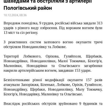
шахедами та обстріляли з артилерії
Пологівський район
10.12.2024, 08:36
Впродовж понеділка, 9 грудня, російські війська завдали 313 
ударів з різного виду озброєння. Під ворожим вогнем були 
13 міст та сіл регіону.
З реактивних систем залпового вогню окупанти тричі 
обстріляли Новоданилівку та Лобкове.
Території Лобкового, Оріхова, Гуляйполя, Щербаків, 
Новоандріївки, Новоданилівки, Малої Токмачки, Білогір'я, 
Малинівки, Новодарівки та Ольгівського загарбники 
накрили артилерійським вогнем, завдавши 153 удари.
Безпілотниками різної модифікації окупанти 157 разів 
атакували Запоріжжя, Біленьке, Лобкове, Оріхів, Гуляйполе, 
Новоандріївку, Щербаки, Новоданилівку, Малу Токмачку, 
Білогір'я, Новодарівку, Малинівку та Ольгівське.  
Внаслідок російських обстрілів зруйновано 9 будинків та 