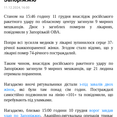
11.12.2024, 16:00
Станом на 15:46 годину 11 грудня внаслідок російського 
ракетного удару по обласному центру загинули 9 мирних 
мешканців. Двоє з загиблих померли у лікарнях, 
повідомили у Запорізькій ОВА.
Попри всі зусилля медиків у лікарні зупинилося серце 37-
річної важкопораненої жінки. Згодом стало відомо, що у 
лікарні помер 74-річного постраждалий.
Таким чином, внаслідок російського ракетного удару по 
Запоріжжю загинули 9 мирних мешканців, ще 21 людина 
отримала поранення.
Нагадаємо вночі рятувальники дістали 
з-під завалів двох 
жінок
, які були там понад сім годин. Постраждалі 
самостійно подзвонили на лінію «101» та повідомили, що 
перебувають під уламками.
Нагадаємо, близько 15:00 години 10 грудня 
ворог завдав 
удар по Запоріжжю
. Аварійно-рятувальна операція триває 