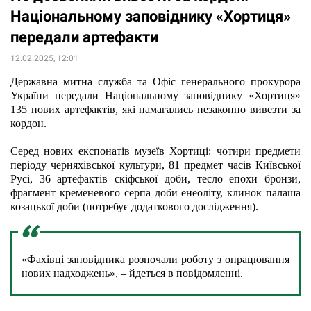
Національному заповіднику «Хортиця»
передали артефакти
12.02.2025, 12:01
Державна митна служба та Офіс генерального прокурора 
України передали Національному заповіднику «Хортиця» 
135 нових артефактів, які намагались незаконно вивезти за 
кордон.
Серед нових експонатів музеїв Хортиці: чотири предмети 
періоду черняхівської культури, 81 предмет часів Київської 
Русі, 36 артефактів скіфської доби, тесло епохи бронзи, 
фрагмент кременевого серпа доби енеоліту, клинок палаша 
козацької доби (потребує додаткового дослідження).
«Фахівці заповідника розпочали роботу з опрацювання 
нових надходжень», – йдеться в повідомленні.