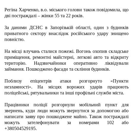
Регіна Харченко, в.о. міського голови також повідомила, що 
дві постраждалі – жінки 55 та 22 років.
За даними ДСНС в Запорізькій області, один з будинків 
приватного сектору внаслідок російського удару знищено 
повністю.
На місці влучань сталися пожежі. Вогонь охопив складське 
приміщення, ремонтні майстерні, легкові авто та відкриту 
територію. Надзвичайники оперативно ліквідували 
займання. Пошкоджено фасади та скління будинків.
Поблизу епіцентрів атаки розгорнуто «Пункти 
незламності». На місцях ворожих ударів працюють 
поліцейські, рятувальники та інші профільні служби міста.
Працівники поліції розгорнули мобільний пункт для 
звернень, куди люди можуть звернутися за допомогою або 
написати заяву про пошкоджене майно. Також постраждалі 
можуть зателефонувати за номерами 102 або 
+380504529195.