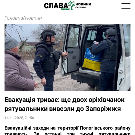
Головна
/
Новини
Евакуація триває: ще двох оріхівчанок
рятувальники вивезли до Запоріжжя
14.11.2025, 21:56
Евакуаційні заходи на території Пологівського району
тривають. За останні три тижні рятувальники