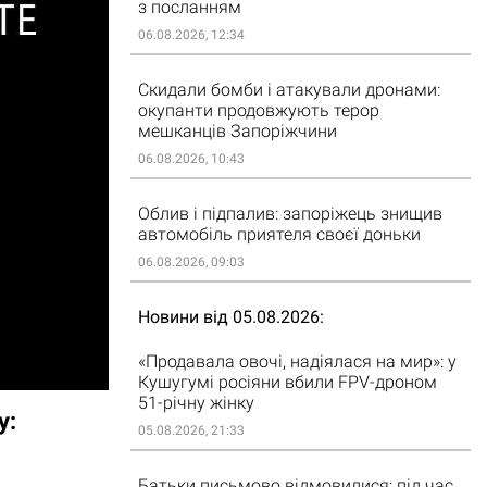
з посланням
06.08.2026, 12:34
Скидали бомби і атакували дронами:
окупанти продовжують терор
мешканців Запоріжчини
06.08.2026, 10:43
Облив і підпалив: запоріжець знищив
автомобіль приятеля своєї доньки
06.08.2026, 09:03
Новини від 05.08.2026
«Продавала овочі, надіялася на мир»: у
Кушугумі росіяни вбили FPV-дроном
51-річну жінку
у:
05.08.2026, 21:33
Батьки письмово відмовилися: під час