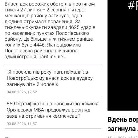
Внаслідок ворожих обстрілів протягом
тижня 27 липня – 2 серпня п’ятеро
мешканців району загинуло, одна
людина отримала поранення. За
тиждень окупанти завдали 4625 ударів
по населених пунктах Пологівського
району. Це більше, ніж тижнем раніше,
коли їх було 4446. Як повідомила
Пологівська районна військова
адміністрація, найбільше…
"Я просила пів року: пап, поїхали": в
Новотроїцькому внаслідок авіаудару
загинув літній чоловік
04.08.2026, 17:52
859 сертифікатів на нове житло: комісія
Оріхівської МВА продовжує розгляд
заяв на отримання компенсації
Вдень вор
03.08.2026, 11:57
загинула