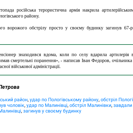
топада російська терористична армія накрила артилерійським
огівського району.
ого ворожого обстрілу просто у своєму будинку загинув 67-р
нсіонер знаходився вдома, коли по селу вдарила артилерія в
имав смертельні поранення», - написав Іван Федоров, очільника З
асної військової адміністрації. 
Петрова
вський район
удар по Пологівському району
обстріл Полог
нув чоловік
удар по Малинівці
обстріл Малинівки
завдали 
 Малинівці
загинув у своєму будинку