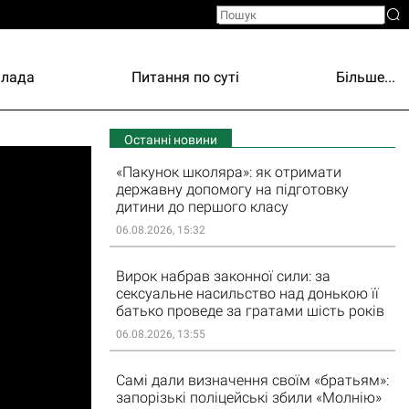
Влада
Питання по суті
Більше...
Останні новини
«Пакунок школяра»: як отримати
державну допомогу на підготовку
дитини до першого класу
06.08.2026, 15:32
Вирок набрав законної сили: за
сексуальне насильство над донькою її
батько проведе за гратами шість років
06.08.2026, 13:55
Самі дали визначення своїм «братьям»:
запорізькі поліцейські збили «Молнію»