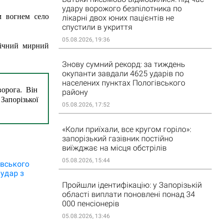
удару ворожого безпілотника по
 вогнем село 
лікарні двох юних пацієнтів не
спустили в укриття
05.08.2026, 19:36
ічний мирний 
Знову сумний рекорд: за тиждень
окупанти завдали 4625 ударів по
населених пунктах Пологівського
орога. Він 
району
апорізької 
05.08.2026, 17:52
«Коли приїхали, все кругом горіло»:
запорізький газівник постійно
виїжджає на місця обстрілів
05.08.2026, 15:44
івського
удар з
Пройшли ідентифікацію: у Запорізькій
області виплати поновлені понад 34
000 пенсіонерів
05.08.2026, 13:46