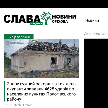
Новини
Головна
/
Нов
Вибір редакції
Знову сумний рекорд: за тиждень
окупанти завдали 4625 ударів по
населених пунктах Пологівського
району
05.08.2026, 17:52