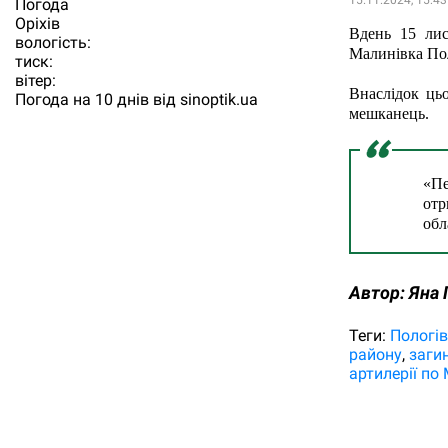
15.11.2024, 15:43
Погода
Орiхiв
Вдень 15 лис
вологість:
Малинівка Пол
тиск:
вітер:
Внаслідок ць
Погода на 10 днів від
sinoptik.ua
мешканець.
«Пе
отр
обл
Автор:
Яна 
Теги:
Пологі
району
заги
артилерії по