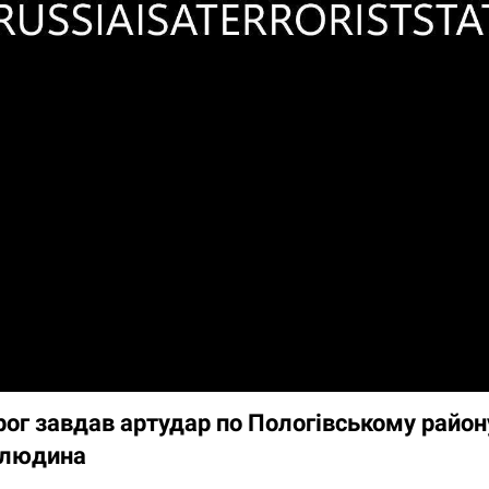
ог завдав артудар по Пологівському район
 людина