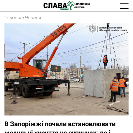
Головна
/
Новини
В Запоріжжі почали встановлювати
модульні укриття на зупинках: де і