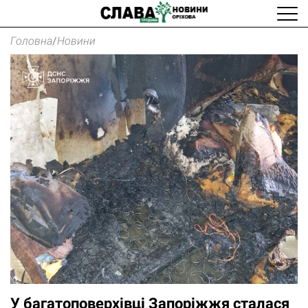
Головна
/
Новини
У багатоповерхівці Запоріжжя сталася