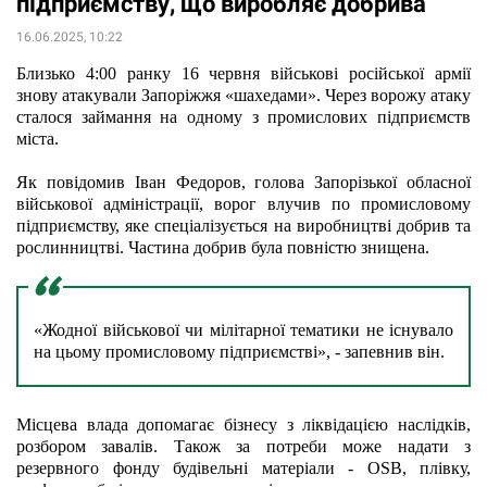
підприємству, що виробляє добрива
16.06.2025, 10:22
Близько 4:00 ранку 16 червня військові російської армії 
знову атакували Запоріжжя «шахедами».
Через ворожу атаку 
сталося займання на одному з промислових підприємств 
міста.
Як повідомив Іван Федоров, голова Запорізької обласної 
військової адміністрації, ворог влучив по промисловому 
підприємству, яке спеціалізується на виробництві добрив та 
рослинництві. Частина добрив була повністю знищена.
«Жодної військової чи мілітарної тематики не існувало 
на цьому промисловому підприємстві», - запевнив він.
Місцева влада допомагає бізнесу з ліквідацією наслідків, 
розбором завалів. Також за потреби може надати з 
резервного фонду 
будівельні матеріали - OSB, плівку, 