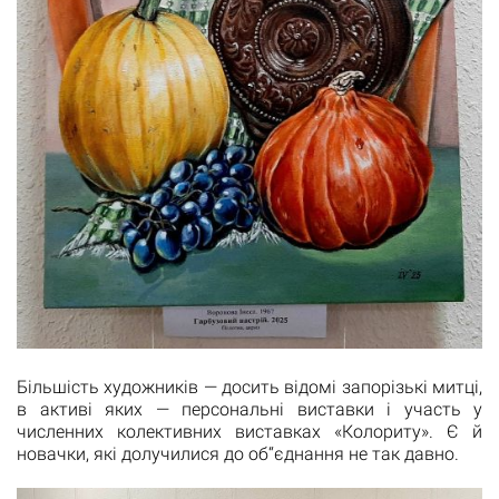
Більшість художників — досить відомі запорізькі митці,
в активі яких — персональні виставки і участь у
численних колективних виставках «Колориту». Є й
новачки, які долучилися до об“єднання не так давно.