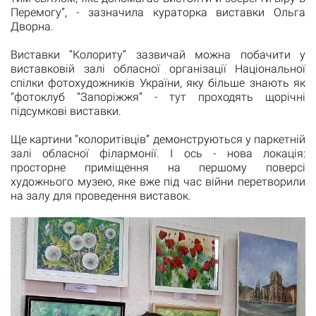
Перемогу”, - зазначила кураторка виставки Ольга
Дворна.
Виставки “Колориту” зазвичай можна побачити у
виставковій залі обласної організації Національної
спілки фотохудожників України, яку більше знають як
“фотоклуб “Запоріжжя” - тут проходять щорічні
підсумкові виставки.
Ще картини “колоритівців” демонструються у паркетній
залі обласної філармонії. І ось - нова локація:
просторне приміщення на першому поверсі
художнього музею, яке вже під час війни перетворили
на залу для проведення виставок.