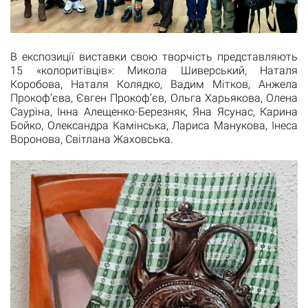
В експозиції виставки свою творчість представляють
15 «колоритівців»: Микола Шиверський, Наталя
Коробова, Наталя Колядко, Вадим Мітков, Анжела
Прокоф’єва, Євген Прокоф’єв, Ольга Харьякова, Олена
Сауріна, Інна Алещенко-Березняк, Яна Ясунас, Карина
Бойко, Олександра Камінська, Лариса Манукова, Інеса
Воронова, Світлана Жаховська.