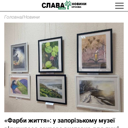
Головна
/
Новини
«Фарби життя»: у запорізькому музеї