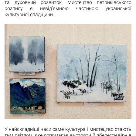
та духовний розвиток. Мистецтво петриківського
розпису є невід’ємною частиною української
культурної спадщини.
У найскладніші часи саме культура і мистецтво стають
тим світлом, яке допомагає вистояти й зберегти віру в