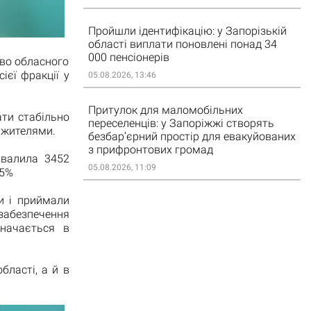
Пройшли ідентифікацію: у Запорізькій
області виплати поновлені понад 34
000 пенсіонерів
тво обласного
ієї фракції у
05.08.2026, 13:46
Притулок для маломобільних
ти стабільно
переселенців: у Запоріжжі створять
 жителями.
безбар’єрний простір для евакуйованих
з прифронтових громад
хвалила 3452
05.08.2026, 11:09
75%
и і приймали
абезпечення
значається в
бласті, а й в