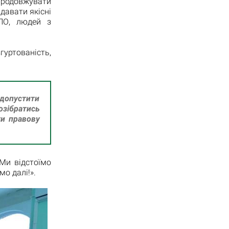
продовжувати
давати якісні
ВПО, людей з
уртованість,
допустити
озібратись
ти правову
 Ми відстоїмо
о далі!».