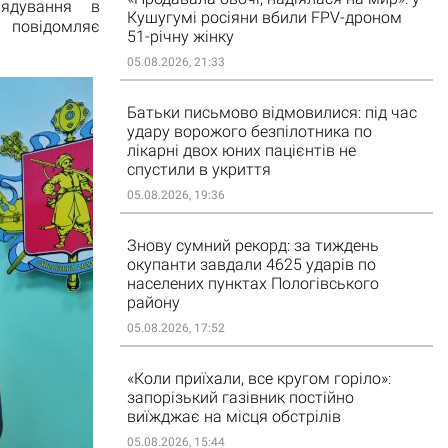
рядування в
Кушугумі росіяни вбили FPV-дроном
 повідомляє
51-річну жінку
05.08.2026, 21:33
Батьки письмово відмовилися: під час
удару ворожого безпілотника по
лікарні двох юних пацієнтів не
спустили в укриття
05.08.2026, 19:36
Знову сумний рекорд: за тиждень
окупанти завдали 4625 ударів по
населених пунктах Пологівського
району
05.08.2026, 17:52
«Коли приїхали, все кругом горіло»:
запорізький газівник постійно
виїжджає на місця обстрілів
05.08.2026, 15:44