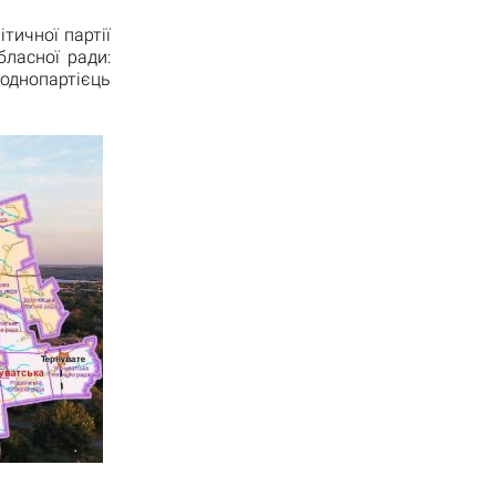
ітичної партії
бласної ради:
 однопартієць