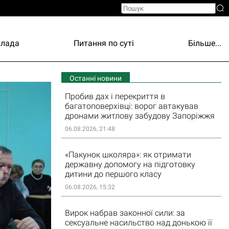
Влада
Питання по суті
Більше...
Останні новини
Пробив дах і перекриття в
багатоповерхівці: ворог автакував
дронами житлову забудову Запоріжжя
06.08.2026, 21:48
«Пакунок школяра»: як отримати
державну допомогу на підготовку
дитини до першого класу
06.08.2026, 15:32
Вирок набрав законної сили: за
сексуальне насильство над донькою її