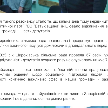
 такого резонансу стало те, що кілька днів тому керівниц
ітичної партії "ВО “Батьківщина” ініціювало відкликання вс
 громаді — шести депутатів.
ироківська сільська рада працювала і продовжує працюва
клики воєнного часу, усвідомлюючи відповідальність перед
025 рік Широківська сільська рада провела 67 сесій, у
ідвідуваність депутатів жодного разу не опускалась нижче 
найскладніші роки повномасштабної війни вони працювал
жливі рішення щодо соціальної підтримки людей, з
ості критично важливих сфер в нашій громаді», - за
.
громада — одна з найуспішніших не лише в Запорізькій о
аїни. І це відзначалося на різних рівнях.