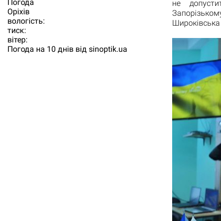
Погода
не допусти
Орiхiв
Запорізько
вологість:
Широківська 
тиск:
вітер:
Погода на 10 днів від
sinoptik.ua