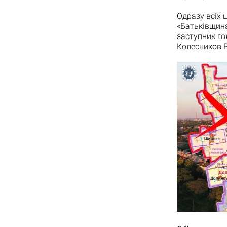
Одразу всіх ш
«Батьківщина
заступник го
Колесников 