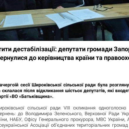
ити дестабілізації: депутати громади Запо
ернулися до керівництва країни та правоо
ачергоій сесії Широківської сільської ради була розглян
а склалася після відкликання шістьох депутатів, які входя
артії «ВО «Батьківщина».
роківської сільської ради VIII скликання одноголосно
вернень: до Володимира Зеленського, Верховної Ради Укр
їни, НАБУ, Офісу Генерального прокурора, МВС України, А
сеукраїнської Асоціації об'єднаних територіальних грома