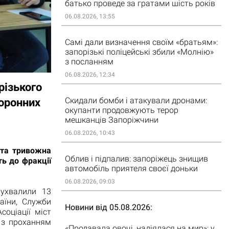
батько проведе за гратами шість років
06.08.2026, 13:55
Самі дали визначення своїм «братьям»:
запорізькі поліцейські збили «Молнію»
з посланням
06.08.2026, 12:34
різького
Скидали бомби і атакували дронами:
хоронних
окупанти продовжують терор
мешканців Запоріжчини
06.08.2026, 10:43
ута тривожна
Облив і підпалив: запоріжець знищив
ть до фракції
автомобіль приятеля своєї доньки
06.08.2026, 09:03
 ухвалили 13
аїни, Служби
Новини від 05.08.2026
соціації міст
д з проханням
«Продавала овочі, надіялася на мир»: у