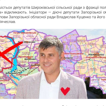
істьох депутатів Широківської сільської ради з фракції пол
» відкликають. Ініціатори — діючі депутати Запорізької о
лови Запорізької обласної ради Владислав Куценко та його
Вячеслав.