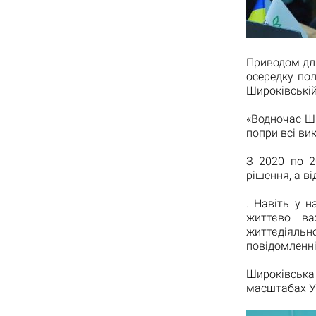
Приводом для
осередку пол
Широківській
«Водночас Ш
попри всі ви
З 2020 по 2
рішення, а в
. Навіть у 
життєво ва
життєдіяльн
повідомленні
Широківська 
масштабах Укр