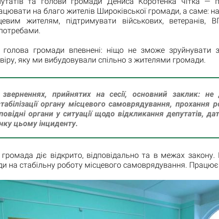
путатів та голови громади Дениса Коротенка чітка — 
ацювати на благо жителів Широківської громади, а саме: на
цевим жителям, підтримувати військових, ветеранів, 
потребами.
 голова громади впевнені: ніщо не зможе зруйнувати зг
овіру, яку ми вибудовували спільно з жителями громади.
зверненнях, прийнятих на сесії, основний заклик: не 
табілізації органу місцевого самоврядування, прохання р
повідні органи у ситуації щодо відкликання депутатів, да
нку цьому інциденту.
громада діє відкрито, відповідально та в межах закону.
и на стабільну роботу місцевого самоврядування. Працюєм