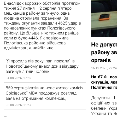
Внаслідок ворожих обстрілів протягом
тижня 27 липня – 2 серпня п’ятеро
мешканців району загинуло, одна
людина отримала поранення. За
тиждень окупанти завдали 4625 ударів
по населених пунктах Пологівського
району. Це більше, ніж тижнем раніше,
коли їх було 4446. Як повідомила
Пологівська районна військова
Не допуст
адміністрація, найбільше…
району зв
органів
"Я просила пів року: пап, поїхали": в
Новотроїцькому внаслідок авіаудару
16.12.2025, 22:24
загинув літній чоловік
На 67-й поз
04.08.2026, 17:52
ситуація, як
Політичної п
859 сертифікатів на нове житло: комісія
Оріхівської МВА продовжує розгляд
Депутати Ши
заяв на отримання компенсації
офіційних з
03.08.2026, 11:57
безпеки Укра
України та В