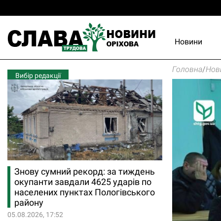
Новини
Головна
/
Нов
Вибір редакції
Знову сумний рекорд: за тиждень
окупанти завдали 4625 ударів по
населених пунктах Пологівського
району
05.08.2026, 17:52