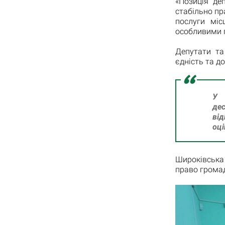
«Позиція де
стабільно пр
послуги міс
особливими 
Депутати та
єдність та д
У 
дес
від
оці
Широківська 
право громад