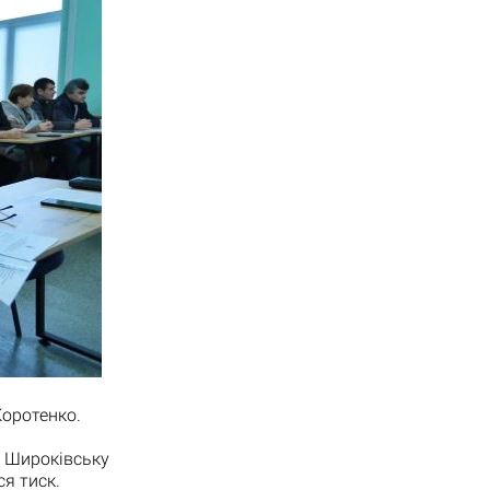
Коротенко.
Широківську
я тиск.