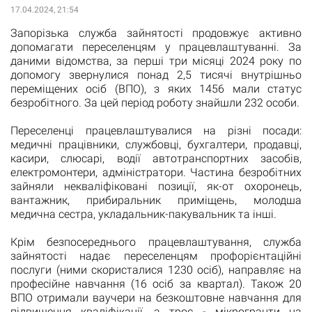
17.04.2024, 21:54
Запорізька служба зайнятості продовжує активно
допомагати переселенцям у працевлаштуванні. За
даними відомства, за перші три місяці 2024 року по
допомогу звернулися понад 2,5 тисячі внутрішньо
переміщених осіб (ВПО), з яких 1456 мали статус
безробітного. За цей період роботу знайшли 232 особи.
Переселенці працевлаштувалися на різні посади:
медичні працівники, службовці, бухгалтери, продавці,
касири, слюсарі, водії автотранспортних засобів,
електромонтери, адміністратори. Частина безробітних
зайняли некваліфіковані позиції, як-от охоронець,
вантажник, прибиральник приміщень, молодша
медична сестра, укладальник-пакувальник та інші.
Крім безпосереднього працевлаштування, служба
зайнятості надає переселенцям профорієнтаційні
послуги (ними скористалися 1230 осіб), направляє на
професійне навчання (16 осіб за квартал). Також 20
ВПО отримали ваучери на безкоштовне навчання для
підвищення кваліфікації, а троє - мікрогранти на