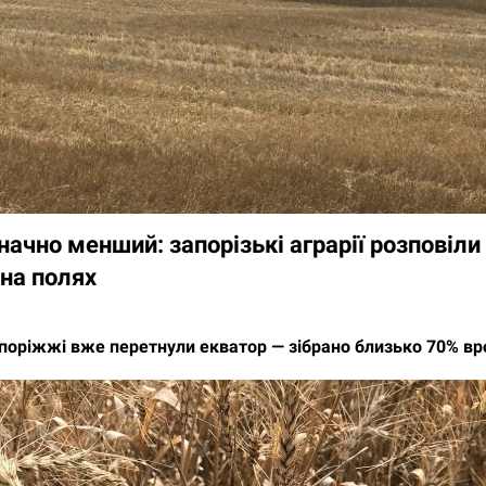
ачно менший: запорізькі аграрії розповіли
 на полях
поріжжі вже перетнули екватор — зібрано близько 70% в