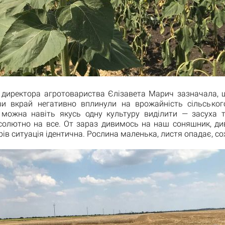
я директора агротовариства Єлізавета Марич зазначала, щ
ви вкрай негативно вплинули на врожайність сільськог
е можна навіть якусь одну культуру виділити — засуха 
солютно на все. От зараз дивимось на наш соняшник, ди
ів ситуація ідентична. Рослина маленька, листя опадає, сох