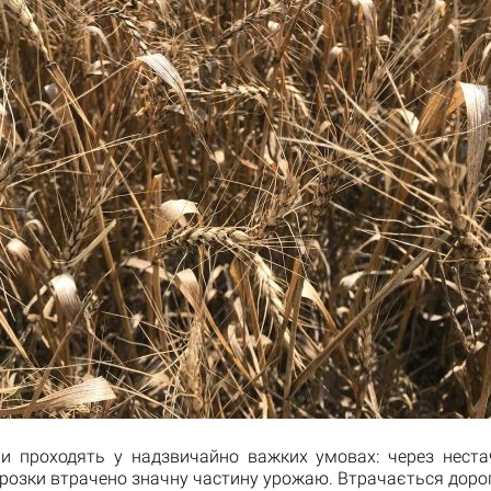
ни проходять у надзвичайно важких умовах: через неста
розки втрачено значну частину урожаю. Втрачається доро