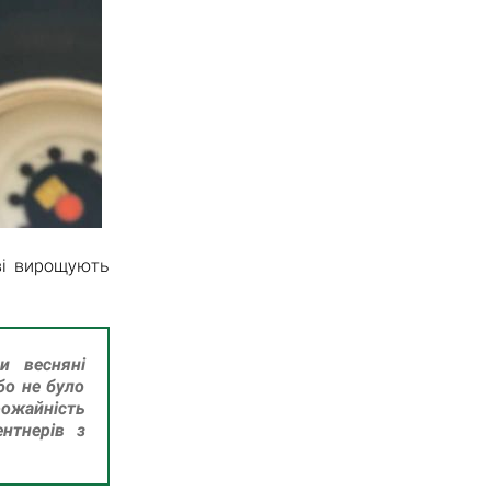
ві вирощують
и весняні
бо не було
рожайність
нтнерів з