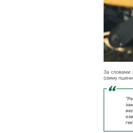
За словами 
озиму пшеницю
“Р
зам
вес
оз
гек