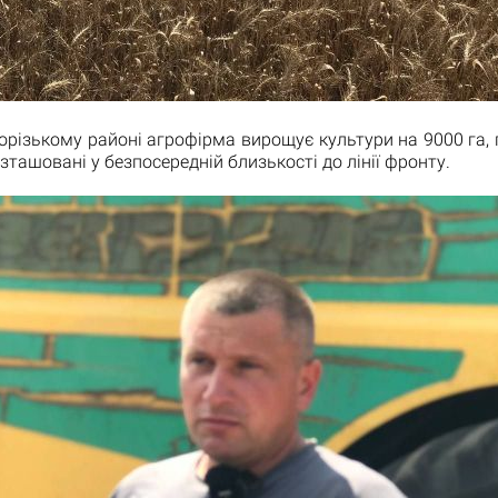
орізькому районі агрофірма вирощує культури на 9000 га, 
озташовані у безпосередній близькості до лінії фронту.