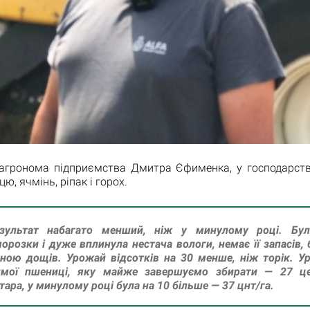
агронома підприємства Дмитра Єфименка, у господарст
, ячмінь, ріпак і горох.
езультат набагато менший, ніж у минулому році. Бул
орозки і дуже вплинула нестача вологи, немає її запасів, 
ною дощів. Урожай відсотків на 30 менше, ніж торік. У
имої пшениці, яку майже завершуємо збирати — 27 це
тара, у минулому році була на 10 більше — 37 цнт/га.