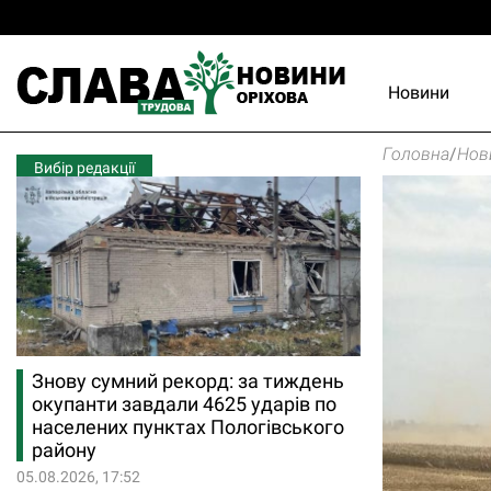
Новини
Головна
/
Нов
Вибір редакції
Знову сумний рекорд: за тиждень
окупанти завдали 4625 ударів по
населених пунктах Пологівського
району
05.08.2026, 17:52