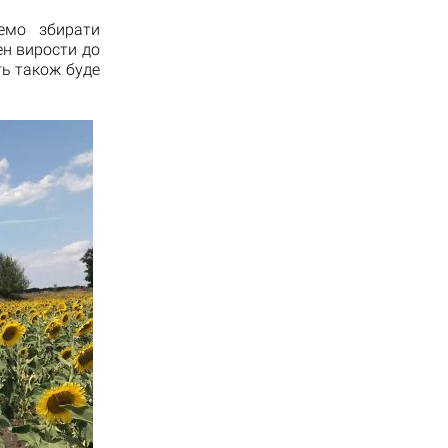
немо збирати
ен вирости до
ть також буде