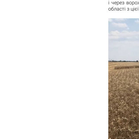
і через воро
області з ці