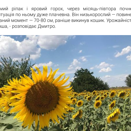
мий ріпак і яровий горох, через місяць-півтора поч
туація по ньому дуже плачевна. Він низькорослий — повин
 даний момент — 70-80 см, раніше викинув кошик. Урожайніс
ша, - розповідає Дмитро.