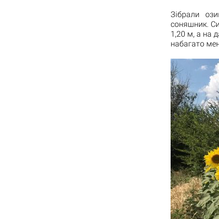
Зібрали ози
соняшник. Си
1,20 м, а на
набагато мен