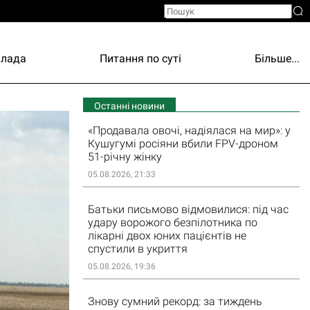
Влада
Питання по суті
Більше...
Останні новини
«Продавала овочі, надіялася на мир»: у
Кушугумі росіяни вбили FPV-дроном
51-річну жінку
05.08.2026, 21:33
Батьки письмово відмовилися: під час
удару ворожого безпілотника по
лікарні двох юних пацієнтів не
спустили в укриття
05.08.2026, 19:36
Знову сумний рекорд: за тиждень