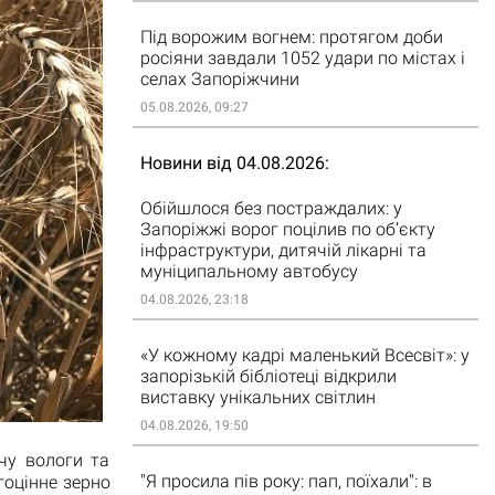
Під ворожим вогнем: протягом доби
росіяни завдали 1052 удари по містах і
селах Запоріжчини
05.08.2026, 09:27
Новини від 04.08.2026
Обійшлося без постраждалих: у
Запоріжжі ворог поцілив по об’єкту
інфраструктури, дитячій лікарні та
муніципальному автобусу
04.08.2026, 23:18
«У кожному кадрі маленький Всесвіт»: у
запорізькій бібліотеці відкрили
виставку унікальних світлин
04.08.2026, 19:50
чу вологи та
"Я просила пів року: пап, поїхали": в
гоцінне зерно