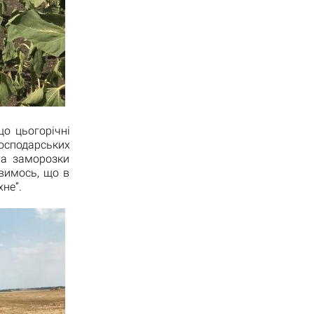
о цьогорічні
осподарських
та заморозки
вимось, що в
не”.