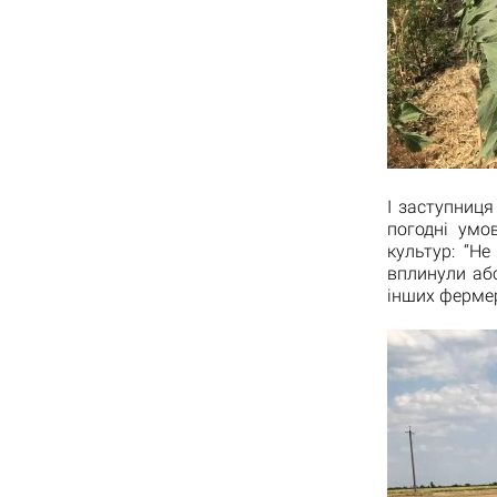
І заступниц
погодні умо
культур: “Н
вплинули аб
інших фермер