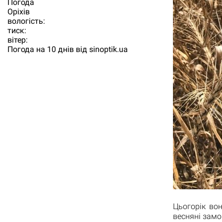
Погода
Орiхiв
вологість:
тиск:
вітер:
Погода на 10 днів від
sinoptik.ua
Цьогорік во
весняні замо