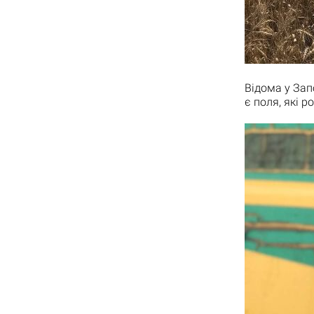
Відома у Зап
є поля, які р