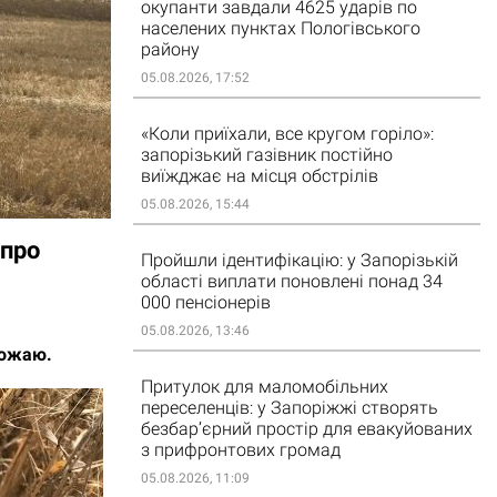
окупанти завдали 4625 ударів по
населених пунктах Пологівського
району
05.08.2026, 17:52
«Коли приїхали, все кругом горіло»:
запорізький газівник постійно
виїжджає на місця обстрілів
05.08.2026, 15:44
 про
Пройшли ідентифікацію: у Запорізькій
області виплати поновлені понад 34
000 пенсіонерів
05.08.2026, 13:46
рожаю.
Притулок для маломобільних
переселенців: у Запоріжжі створять
безбар’єрний простір для евакуйованих
з прифронтових громад
05.08.2026, 11:09