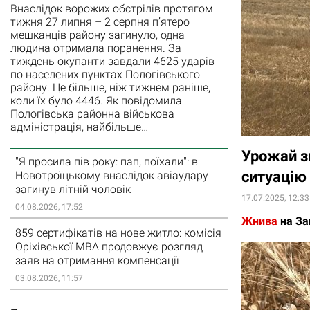
Внаслідок ворожих обстрілів протягом
тижня 27 липня – 2 серпня п’ятеро
мешканців району загинуло, одна
людина отримала поранення. За
тиждень окупанти завдали 4625 ударів
по населених пунктах Пологівського
району. Це більше, ніж тижнем раніше,
коли їх було 4446. Як повідомила
Пологівська районна військова
адміністрація, найбільше…
Урожай зн
"Я просила пів року: пап, поїхали": в
ситуацію
Новотроїцькому внаслідок авіаудару
загинув літній чоловік
17.07.2025, 12:33
04.08.2026, 17:52
Жнива
на За
859 сертифікатів на нове житло: комісія
Оріхівської МВА продовжує розгляд
заяв на отримання компенсації
03.08.2026, 11:57