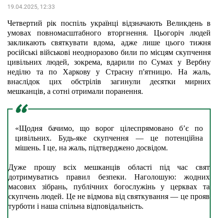
19.04.2025, 12:33
Четвертий рік поспіль українці відзначають Великдень в 
умовах повномасштабного вторгнення. Цьогоріч людей 
закликають святкувати вдома, адже лише цього тижня 
російські військові неодноразово били по місцям скупчення 
цивільних людей, зокрема, вдарили по Сумах у Вербну 
неділю та по Харкову у Страсну п'ятницю. На жаль, 
внаслідок цих обстрілів загинули десятки мирних 
мешканців, а сотні отримали поранення. 
«Щодня бачимо, що ворог цілеспрямовано б’є по 
цивільних. Будь-яке скупчення — це потенційна 
мішень. І це, на жаль, підтверджено досвідом. 
Дуже прошу всіх мешканців області під час свят 
дотримуватись правил безпеки. Наголошую: жодних 
масових зібрань, публічних богослужінь у церквах та 
скупчень людей. Це не відмова від святкування — це прояв 
турботи і наша спільна відповідальність.