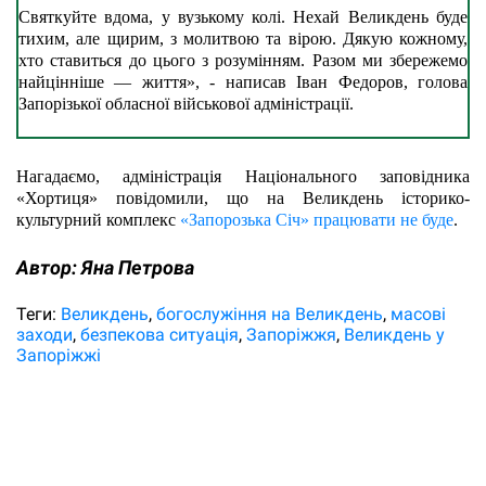
Святкуйте вдома, у вузькому колі. Нехай Великдень буде 
тихим, але щирим, з молитвою та вірою. Дякую кожному, 
хто ставиться до цього з розумінням. Разом ми збережемо 
найцінніше — життя», - написав Іван Федоров, голова 
Запорізької обласної військової адміністрації.
Нагадаємо, адміністрація Національного заповідника 
«Хортиця» повідомили, що на Великдень історико-
культурний комплекс 
«Запорозька Січ» працювати не буде
. 
Автор:
Яна Петрова
Теги:
Великдень
богослужіння на Великдень
масові
заходи
безпекова ситуація
Запоріжжя
Великдень у
Запоріжжі