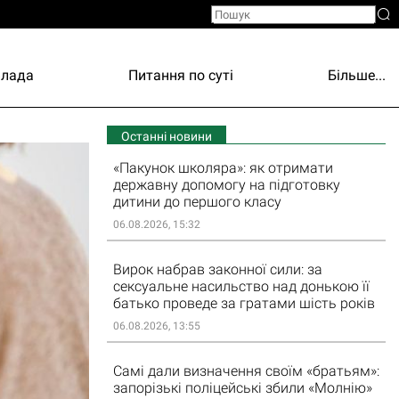
Влада
Питання по суті
Більше...
Останні новини
«Пакунок школяра»: як отримати
державну допомогу на підготовку
дитини до першого класу
06.08.2026, 15:32
Вирок набрав законної сили: за
сексуальне насильство над донькою її
батько проведе за гратами шість років
06.08.2026, 13:55
Самі дали визначення своїм «братьям»:
запорізькі поліцейські збили «Молнію»