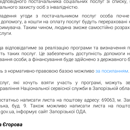
відповідного постачальника соціальних послуг зі списку,
ального захисту осіб з інвалідністю.
ладення угоди з постачальником послуг особа почне
 допомогу, а кошти на оплату послуг будуть перераховані 
тримувача. Таким чином, людина зможе самостійно розрах
слуги.
да відповідатиме за реалізацію програми та визначення п
ють таких послуг. Це забезпечить доступність допомоги н
вання особи, а фінансування буде здійснено з державного 
ь з нормативно-правовою базою можливо
за посиланням
.
слуг, які хочуть взяти участь у програмі, можуть з
равління Національної сервісної служби в Запорізькій облас
статньо написати листа на поштову адресу: 69063, м. За
ська, буд. 9. Також можливо написати листа на пошто
.gov.ua, інформує сайт Запорізької ОДА.
а Єгорова