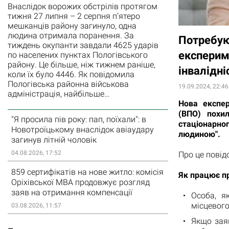
Внаслідок ворожих обстрілів протягом
тижня 27 липня – 2 серпня п’ятеро
мешканців району загинуло, одна
людина отримала поранення. За
Потребую
тиждень окупанти завдали 4625 ударів
експерим
по населених пунктах Пологівського
району. Це більше, ніж тижнем раніше,
інвалідн
коли їх було 4446. Як повідомила
Пологівська районна військова
19.09.2024, 22:46
адміністрація, найбільше…
Нова експе
(ВПО) похил
"Я просила пів року: пап, поїхали": в
стаціонарно
Новотроїцькому внаслідок авіаудару
людиною".
загинув літній чоловік
04.08.2026, 17:52
Про це повід
859 сертифікатів на нове житло: комісія
Як працює п
Оріхівської МВА продовжує розгляд
заяв на отримання компенсації
Особа, я
місцевого
03.08.2026, 11:57
Якщо зая