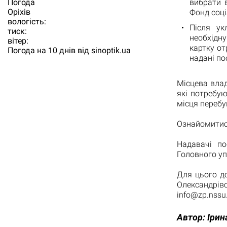
вибрати 
Погода
Орiхiв
Фонд соці
вологість:
Після ук
тиск:
необхідну
вітер:
картку о
Погода на 10 днів від
sinoptik.ua
надані по
Місцева вла
які потребу
місця перебу
Ознайомитис
Надавачі по
Головного уп
Для цього до
Олександрів
info@zp.nssu
Автор:
Ірин