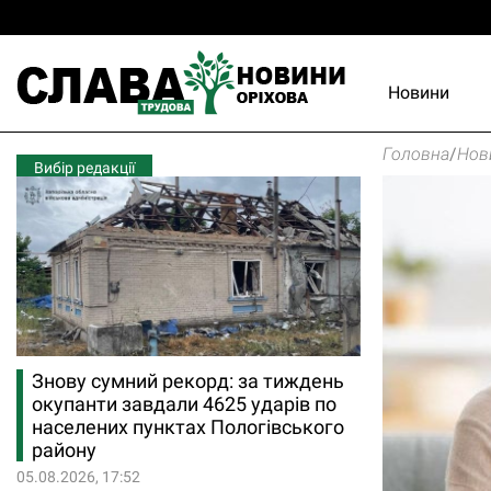
Новини
Головна
/
Нов
Вибір редакції
Знову сумний рекорд: за тиждень
окупанти завдали 4625 ударів по
населених пунктах Пологівського
району
05.08.2026, 17:52