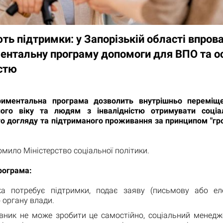
ть підтримки: у Запорізькій області впро
ентальну програму допомоги для ВПО та ос
істю
риментальна програма дозволить внутрішньо переміщ
ого віку та людям з інвалідністю отримувати соціа
го догляду та підтриманого проживання за принципом "гро
омило Міністерство соціальної політики.
рограма:
ка потребує підтримки, подає заяву (письмову або ел
 органу влади.
вник не може зробити це самостійно, соціальний менед