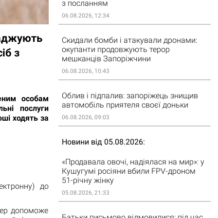
з посланням
06.08.2026, 12:34
ваджують
Скидали бомби і атакували дронами:
окупанти продовжують терор
іб з
мешканців Запоріжчини
06.08.2026, 10:43
Облив і підпалив: запоріжець знищив
еним особам
автомобіль приятеля своєї доньки
льні послуги
ші ходять за
06.08.2026, 09:03
Новини від 05.08.2026
«Продавала овочі, надіялася на мир»: у
Кушугумі росіяни вбили FPV-дроном
51-річну жінку
ектронну) до
05.08.2026, 21:33
жер допоможе
Батьки письмово відмовилися: під час