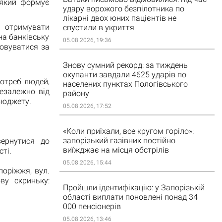
 який формує
удару ворожого безпілотника по
лікарні двох юних пацієнтів не
 отримувати
спустили в укриття
на банківську
05.08.2026, 19:36
овуватися за
Знову сумний рекорд: за тиждень
окупанти завдали 4625 ударів по
отреб людей,
населених пунктах Пологівського
езалежно від
району
бюджету.
05.08.2026, 17:52
«Коли приїхали, все кругом горіло»:
запорізький газівник постійно
вернутися до
виїжджає на місця обстрілів
ті.
05.08.2026, 15:44
поріжжя, вул.
ву скриньку:
Пройшли ідентифікацію: у Запорізькій
області виплати поновлені понад 34
000 пенсіонерів
05.08.2026, 13:46