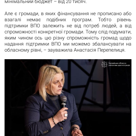
мінімальний бюджет – від 20 тисяч.
Але є громади, в яких фінансування не прописано або
взагалі немає подібних програм. Тобто рівень
підтримки ВПО залежить не від потреб людей, а від
спроможності конкретної громади. Тому слід подумати,
яким чином ось цю різну спроможність громад щодо
надання підтримки ВПО ми можемо збалансувати на
обласному рівні, – зауважила Анастасія Перепелиця.