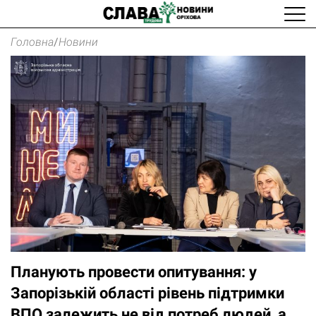
Головна
/
Новини
Планують провести опитування: у
Запорізькій області рівень підтримки
ВПО залежить не від потреб людей, а