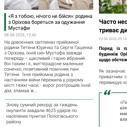
«Я з тобою, нічого не бійся»: родина
Часто нео
з Оріхова бореться за одужання
Мустафи
триває д
08.08.2026, 12:40
20.06.2026, 09:14
На довоєнних світлинах прийомної
родини Тетяни Юричко та Сергія Гашенка
Поряд із п
з Оріхова, їхній син Мустафа завжди
будинків Ор
попереду – щасливий і гарно вбраний.
щодо обстеже
Він таким і є, життєрадісне маленьке
сонечко, позитивний помічник пані
Як зазначає 
Тетяни. Їхня прийомна родина з
приватним с
настанням війни пережила у рідному
перевищує кі
місті тяжкі часи, - ворог розтрощив їхній
дім, зламав ж…
«Г
Знову сумний рекорд: за тиждень
кіл
окупанти завдали 4625 ударів по
май
населених пунктах Пологівського
вла
району