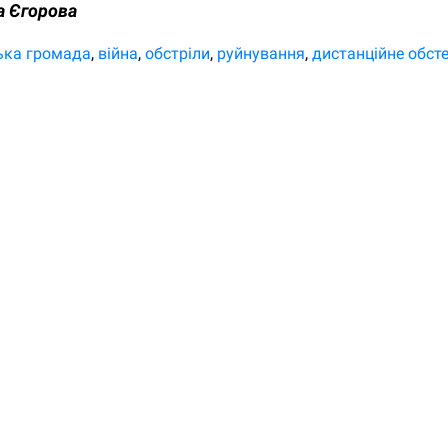
а Єгорова
ька громада
війна
обстріли
руйнування
дистанційне обст