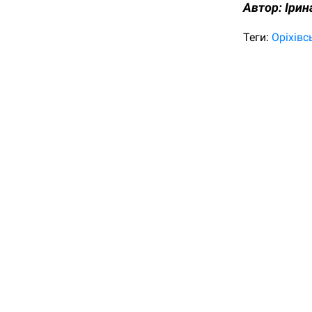
Автор:
Ірин
Теги:
Оріхівс