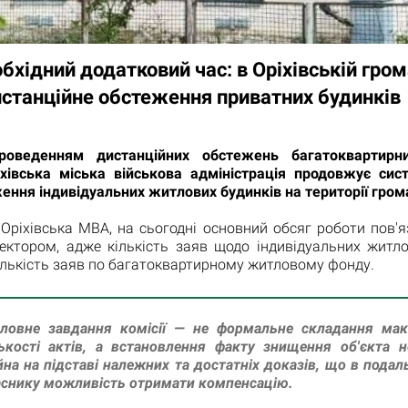
бхідний додатковий час: в Оріхівській гром
истанційне обстеження приватних будинків
роведенням дистанційних обстежень багатоквартирн
іхівська міська військова адміністрація продовжує сис
ння індивідуальних житлових будинків на території гром
Оріхівська МВА, на сьогодні основний обсяг роботи пов'
ектором, адже кількість заяв щодо індивідуальних житло
лькість заяв по багатоквартирному житловому фонду.
оловне завдання комісії — не формальне складання мак
ькості актів, а встановлення факту знищення об'єкта 
на на підставі належних та достатніх доказів, що в пода
снику можливість отримати компенсацію.