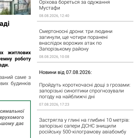
Оріхова бореться за одужання
Мустафи
08.08.2026, 12:40
аді
Смертоносні дрони: три людини
загинули, ще чотири поранені
внаслідок ворожих атак по
Запорізькому району
их житлових
08.08.2026, 10:08
темну роботу
ади.
Новини від 07.08.2026
язаний саме з
вих будинків
Пройдуть короткочасні дощі з грозами:
запорізькі синоптики спрогнозували
погоду на найближчі дні
07.08.2026, 17:23
симальної
нерухомого
Застрягла у глині на глибині 10 метрів:
льшому дає
запорізькі сапери ДСНС знищили
російську 500-кілограмову авіабомбу