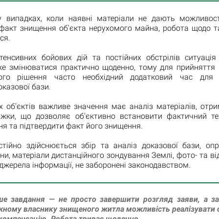
 випадках, коли наявні матеріали не дають можливост
 факт знищення об'єкта нерухомого майна, робота щодо та
ся.
тенсивних бойових дій та постійних обстрілів ситуація 
е змінюватися практично щоденно, тому для прийняття 
ного рішення часто необхідний додатковий час для 
оказової бази.
 об'єктів важливе значення має аналіз матеріалів, отри
іжки, що дозволяє об'єктивно встановити фактичний те
я та підтвердити факт його знищення.
стійно здійснюється збір та аналіз доказової бази, оп
и, матеріали дистанційного зондування Землі, фото- та ві
 джерела інформації, не заборонені законодавством.
ше завдання — не просто завершити розгляд заяви, а з
ному власнику знищеного житла можливість реалізувати 
компенсацію. Робота триває щоденно.