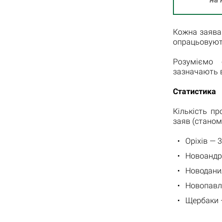
Кожна заява 
опрацьовують
Розуміємо 
зазначають в
Статистика
Кількість п
заяв (станом
Оріхів — 3
Новоандрії
Новоданил
Новопавлів
Щербаки — 