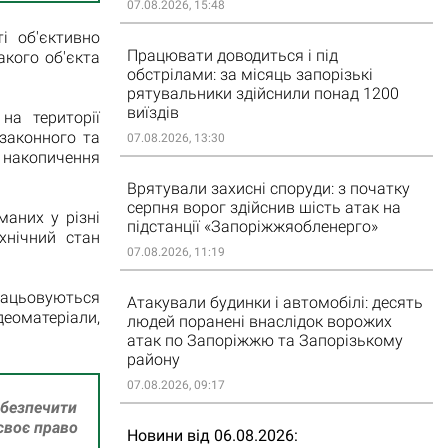
07.08.2026, 15:48
і об'єктивно
Працювати доводиться і під
кого об'єкта
обстрілами: за місяць запорізькі
рятувальники здійснили понад 1200
виїздів
на території
законного та
07.08.2026, 13:30
накопичення
Врятували захисні споруди: з початку
серпня ворог здійснив шість атак на
маних у різні
підстанції «Запоріжжяобленерго»
хнічний стан
07.08.2026, 11:19
рацьовуються
Атакували будинки і автомобілі: десять
деоматеріали,
людей поранені внаслідок ворожих
атак по Запоріжжю та Запорізькому
району
07.08.2026, 09:17
абезпечити
своє право
Новини від 06.08.2026