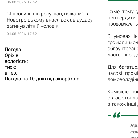
05.08.2026, 17:52
Саме тому у
"Я просила пів року: пап, поїхали": в
підтвердити
Новотроїцькому внаслідок авіаудару
продовжуєть
загинув літній чоловік
04.08.2026, 17:52
В умовах ін
громади мож
обґрунтова
Погода
достатньої д
Орiхiв
вологість:
тиск:
Для багатьох
вітер:
часові пром
Погода на 10 днів від
sinoptik.ua
домоволодінн
Комісією по
ортофотоплан
а також інші
На
кож
на 