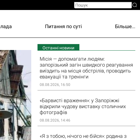
Влада
Питання по суті
Більше...
Останні новини
Місія — допомагати людям:
запорізький загін швидкого реагування
виїздить на місця обстрілів, проводить
евакуації та тренінги
08.08.2026, 16:50
«Барвисті враження»: у Запоріжжі
відкрили чудову виставку столичних
фотографів
08.08.2026, 14:46
«Я з тобою, нічого не бійся»: родина з