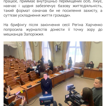
працює, приймає внутрішньо переміщених осіб, лікує,
навчає і щодня забезпечує базову життєдіяльність,
такий формат означав би не посилення захисту, а
суттєве ускладнення життя громади».
На брифінгу після закінчення сесії Регіна Харченко
попросила журналістів донести її точку зору до
мешканців Запоріжжя.