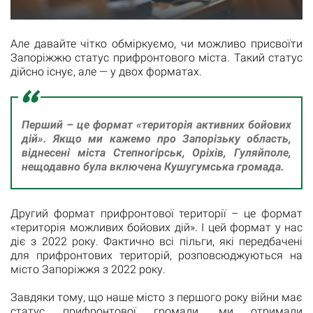
Але давайте чітко обміркуємо, чи можливо присвоїти
Запоріжжю статус прифронтового міста. Такий статус
дійсно існує, але — у двох форматах.
Перший – це формат «територія активних бойових
дій». Якщо ми кажемо про Запорізьку область,
віднесені міста Степногірськ, Оріхів, Гуляйполе,
нещодавно була включена Кушугумська громада.
Другий формат прифронтової території – це формат
«територія можливих бойових дій». І цей формат у нас
діє з 2022 року. Фактично всі пільги, які передбачені
для прифронтових територій, розповсюджуються на
місто Запоріжжя з 2022 року.
Завдяки тому, що наше місто з першого року війни має
статус прифронтової громади, ми отримали