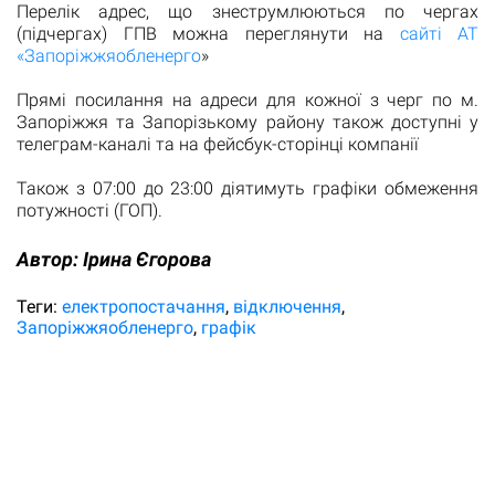
Перелік адрес, що знеструмлюються по чергах
(підчергах) ГПВ можна переглянути на
сайті АТ
«Запоріжжяобленерго
»
Прямі посилання на адреси для кожної з черг по м.
Запоріжжя та Запорізькому району також доступні у
телеграм-каналі та на фейсбук-сторінці компанії
Також з 07:00 до 23:00 діятимуть графіки обмеження
потужності (ГОП).
Автор:
Ірина Єгорова
Теги:
електропостачання
відключення
Запоріжжяобленерго
графік