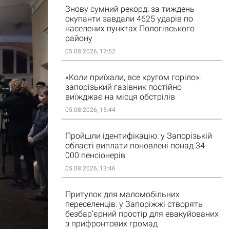
Знову сумний рекорд: за тиждень
окупанти завдали 4625 ударів по
населених пунктах Пологівського
району
05.08.2026, 17:52
«Коли приїхали, все кругом горіло»:
запорізький газівник постійно
виїжджає на місця обстрілів
05.08.2026, 15:44
Пройшли ідентифікацію: у Запорізькій
області виплати поновлені понад 34
000 пенсіонерів
05.08.2026, 13:46
Притулок для маломобільних
переселенців: у Запоріжжі створять
безбар’єрний простір для евакуйованих
з прифронтових громад