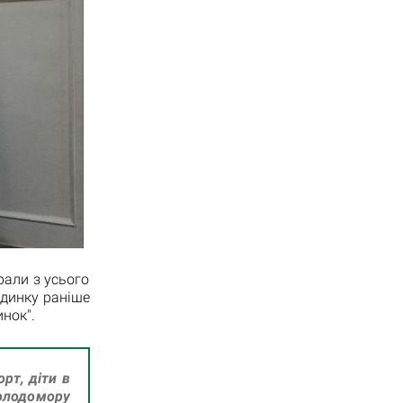
рали з усього
удинку раніше
инок".
рт, діти в
Голодомору