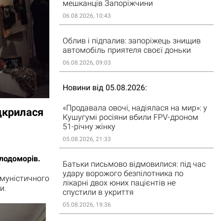
мешканців Запоріжчини
06.08.2026, 10:43
Облив і підпалив: запоріжець знищив
автомобіль приятеля своєї доньки
06.08.2026, 09:03
Новини від 05.08.2026
«Продавала овочі, надіялася на мир»: у
ідкрилася
Кушугумі росіяни вбили FPV-дроном
51-річну жінку
05.08.2026, 21:33
олодоморів.
Батьки письмово відмовилися: під час
удару ворожого безпілотника по
уністичного
лікарні двох юних пацієнтів не
и.
спустили в укриття
05.08.2026, 19:36