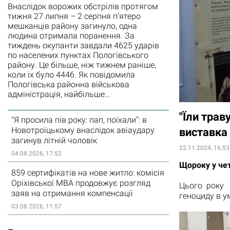
Внаслідок ворожих обстрілів протягом
тижня 27 липня – 2 серпня п’ятеро
мешканців району загинуло, одна
людина отримала поранення. За
тиждень окупанти завдали 4625 ударів
по населених пунктах Пологівського
району. Це більше, ніж тижнем раніше,
коли їх було 4446. Як повідомила
Пологівська районна військова
адміністрація, найбільше…
"Їли трав
"Я просила пів року: пап, поїхали": в
Новотроїцькому внаслідок авіаудару
виставка 
загинув літній чоловік
22.11.2024, 16:53
04.08.2026, 17:52
Щороку у чет
859 сертифікатів на нове житло: комісія
Оріхівської МВА продовжує розгляд
Цього року
заяв на отримання компенсації
геноциду в у
03.08.2026, 11:57