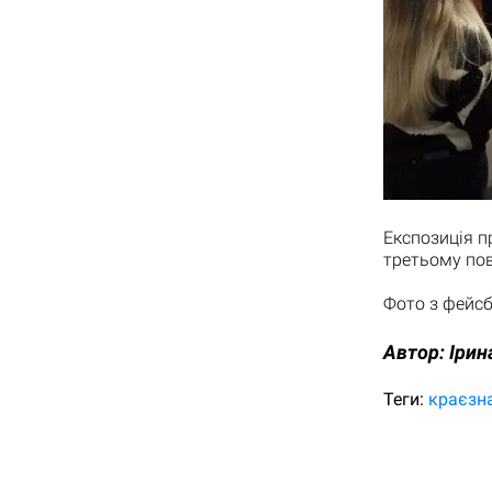
Експозиція п
третьому пов
Фото з фейсб
Автор:
Ірин
Теги:
краєзн