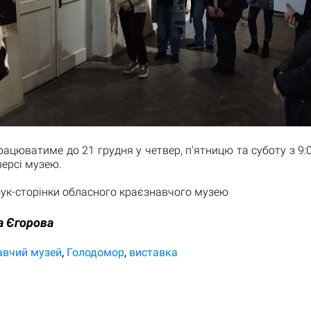
рацюватиме до 21 грудня у четвер, п'ятницю та суботу з 9:0
ерсі музею.
ук-сторінки обласного краєзнавчого музею
а Єгорова
авчий музей
Голодомор
виставка