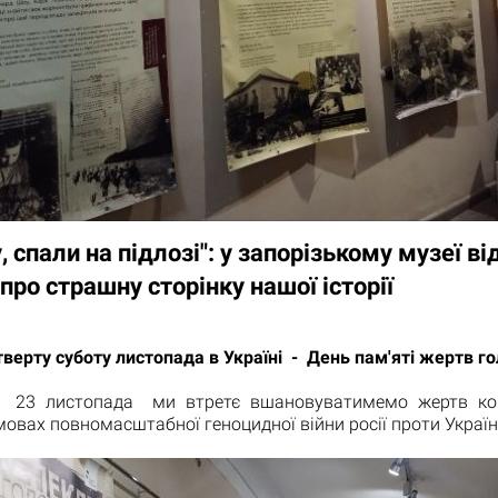
у, спали на підлозі": у запорізькому музеї в
про страшну сторінку нашої історії
верту суботу листопада в Україні - День пам'яті жертв г
 23 листопада ми втретє вшановуватимемо жертв ком
мовах повномасштабної геноцидної війни росії проти Україн