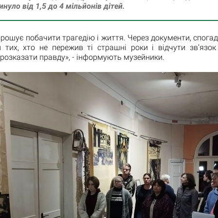
инуло від 1,5 до 4 мільйонів дітей.
рошує побачити трагедію і життя. Через документи, спогад
 тих, хто не пережив ті страшні роки і відчути зв’язок 
 розказати правду», - інформують музейники.