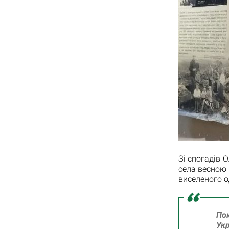
Зі спогадів 
села весною 
виселеного од
Пок
Укр