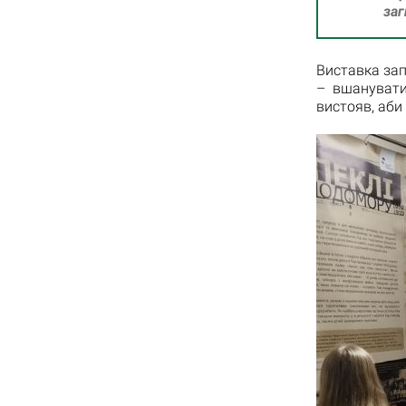
заг
Виставка зап
– вшанувати
вистояв, аби