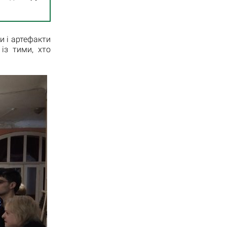
и і артефакти
із тими, хто