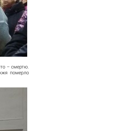
то – смертю.
іжжя померло