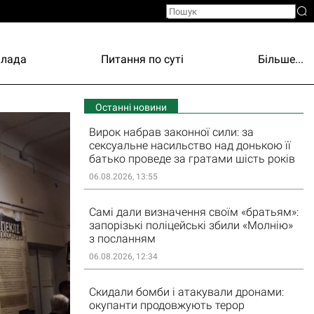
Влада
Питання по суті
Більше...
Останні новини
Вирок набрав законної сили: за
сексуальне насильство над донькою її
батько проведе за гратами шість років
06.08.2026, 13:55
Самі дали визначення своїм «братьям»:
запорізькі поліцейські збили «Молнію»
з посланням
06.08.2026, 12:34
Скидали бомби і атакували дронами:
окупанти продовжують терор