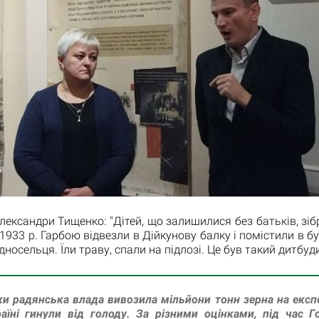
Олександри Тищенко: "Дітей, що залишилися без батьків, зіб
1933 р. Гарбою відвезли в Дійкунову балку і помістили в б
носельця. Їли траву, спали на підлозі. Це був такий дитбуд
и радянська влада вивозила мільйони тонн зерна на експо
аїні гинули від голоду. За різними оцінками, під час 