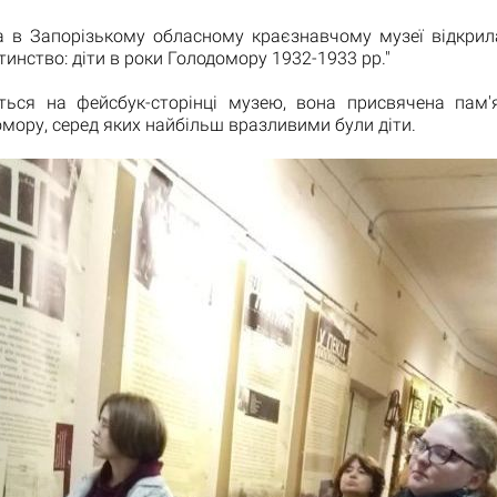
а в Запорізькому обласному краєзнавчому музеї відкрил
тинство: діти в роки Голодомору 1932-1933 рр."
ться на фейсбук-сторінці музею, вона присвячена пам'я
мору, серед яких найбільш вразливими були діти.