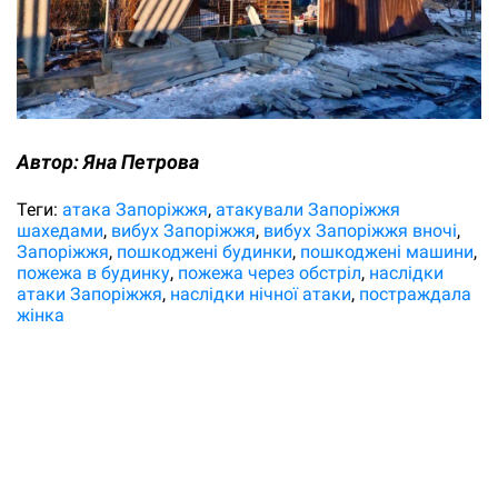
Автор:
Яна Петрова
Теги:
атака Запоріжжя
атакували Запоріжжя
шахедами
вибух Запоріжжя
вибух Запоріжжя вночі
Запоріжжя
пошкоджені будинки
пошкоджені машини
пожежа в будинку
пожежа через обстріл
наслідки
атаки Запоріжжя
наслідки нічної атаки
постраждала
жінка