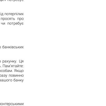
д потерпілих
 просять про
 чи потребує
 банківських
о рахунку. Ця
. Пам’ятайте:
 особам. Якщо
дразу повинно
 вашого банку
лонтерськими