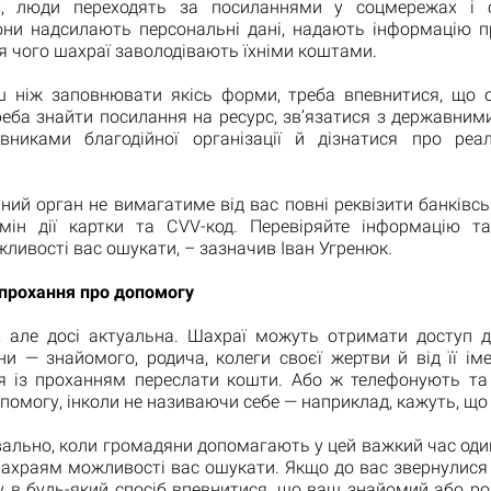
х, люди переходять за посиланнями у соцмережах і
они надсилають персональні дані, надають інформацію пр
ля чого шахраї заволодівають їхніми коштами.
ш ніж заповнювати якісь форми, треба впевнитися, що о
реба знайти посилання на ресурс, зв’язатися з державним
вниками благодійної організації й дізнатися про реал
ний орган не вимагатиме від вас повні реквізити банківсь
мін дії картки та CVV-код. Перевіряйте інформацію т
ивості вас ошукати, – зазначив Іван Угренюк.
прохання про допомогу
, але досі актуальна. Шахраї можуть отримати доступ д
и — знайомого, родича, колеги своєї жертви й від її іме
я із проханням переслати кошти. Або ж телефонують та
помогу, інколи не називаючи себе — наприклад, кажуть, що 
вально, коли громадяни допомагають у цей важкий час оди
шахраям можливості вас ошукати. Якщо до вас звернулися 
у в будь-який спосіб впевнитися, що ваш знайомий або р