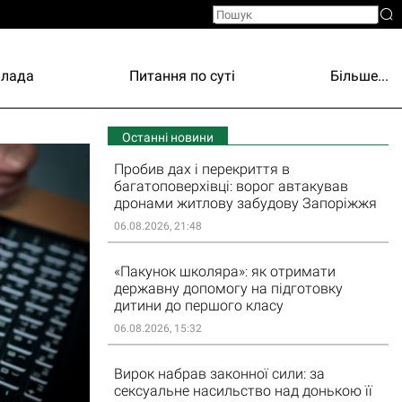
Влада
Питання по суті
Більше...
Останні новини
Пробив дах і перекриття в
багатоповерхівці: ворог автакував
дронами житлову забудову Запоріжжя
06.08.2026, 21:48
«Пакунок школяра»: як отримати
державну допомогу на підготовку
дитини до першого класу
06.08.2026, 15:32
Вирок набрав законної сили: за
сексуальне насильство над донькою її