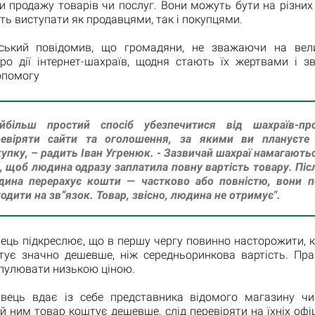
чи продажу товарів чи послуг. Вони можуть бути на різни
ь виступати як продавцями, так і покупцями.
йський повідомив, що громадяни, не зважаючи на вели
про дії інтернет-шахраїв, щодня стають їх жертвами і з
опомогу
айбільш простий спосіб убезпечитися від шахраїв-пр
ревіряти сайти та оголошення, за якими ви плануєте 
упку, – радить Іван Угренюк. - Зазвичай шахраї намагають
, щоб людина одразу заплатила повну вартість товару. Післ
дина перерахує кошти — частково або повністю, вони п
одити на зв“язок. Товар, звісно, людина не отримує".
ець підкреслює, що в першу чергу повинно насторожити, к
тує значно дешевше, ніж середньоринкова вартість. Пр
пулювати низькою ціною.
вець вдає із себе представника відомого магазину чи
 ним товар коштує дешевше, слід перевіряти на їхніх офі