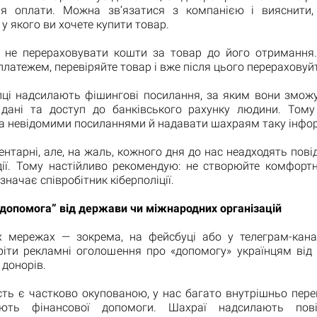
ля оплати. Можна зв’язатися з компанією і вияснити
 у якого ви хочете купити товар.
 не перераховувати кошти за товар до його отримання
латежем, перевіряйте товар і вже після цього перераховуйт
пці надсилають фішингові посилання, за яким вони змож
 дані та доступ до банківського рахунку людини. Тому
за невідомими посиланнями й надавати шахраям таку інфо
нтарні, але, на жаль, кожного дня до нас неадходять пов
дії. Тому настійливо рекомендую: не створюйте комфорт
азначає співробітник кіберполіції.
допомога” від держави чи міжнародних організацій
х мережах — зокрема, на фейсбуці або у телеграм-кан
тріти рекламні оголошення про «допомогу» українцям від
донорів.
ть є частково окупованою, у нас багато внутрішньо пере
ують фінансової допомоги. Шахраї надсилають пов