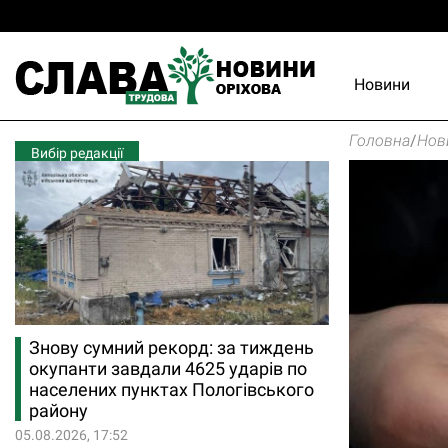
Новини
Головна
/
Нов
Вибір редакції
Знову сумний рекорд: за тиждень
окупанти завдали 4625 ударів по
населених пунктах Пологівського
району
05.08.2026, 17:52