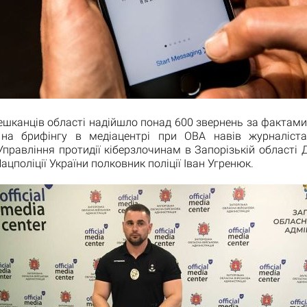
ешканців області надійшло понад 600 звернень за фактам
на брифінгу в медіацентрі при ОВА навів журналіст
правління протидії кіберзлочинам в Запорізькій області
Нацполіції України полковник поліції Іван Угренюк.