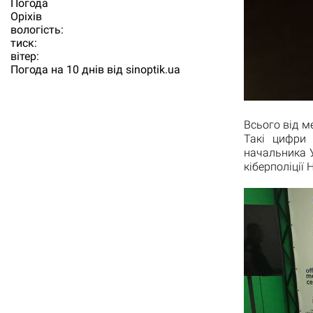
Погода
Орiхiв
вологість:
тиск:
вітер:
Погода на 10 днів від
sinoptik.ua
Всього від м
Такі цифри 
начальника У
кіберполіції 