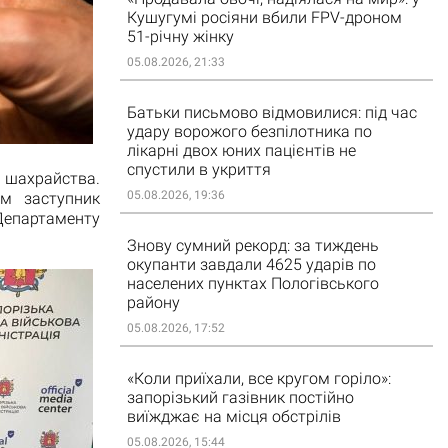
Кушугумі росіяни вбили FPV-дроном
51-річну жінку
05.08.2026, 21:33
Батьки письмово відмовилися: під час
удару ворожого безпілотника по
лікарні двох юних пацієнтів не
спустили в укриття
и шахрайства.
05.08.2026, 19:36
ам заступник
 Департаменту
Знову сумний рекорд: за тиждень
окупанти завдали 4625 ударів по
населених пунктах Пологівського
району
05.08.2026, 17:52
«Коли приїхали, все кругом горіло»:
запорізький газівник постійно
виїжджає на місця обстрілів
05.08.2026, 15:44