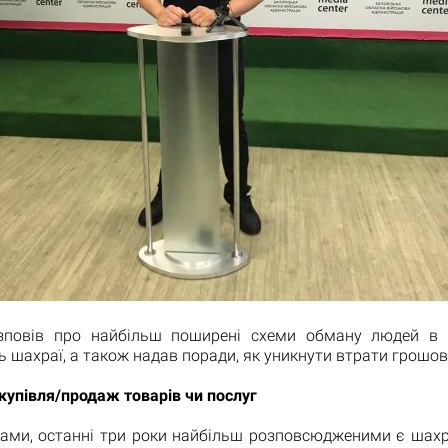
зповів про найбільш поширені схеми обману людей в ін
 шахраї, а також надав поради, як уникнути втрати грошов
упівля/продаж товарів чи послуг
вами, останні три роки найбільш розповсюдженими є шахр