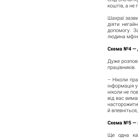
коштів, а не 
Шахраї зазв
діяти негай
допомогу. З
людина мфіна
Схема №4 — д
Дуже розпов
працівників.
– Ніколи пра
інформація у
ніколи не по
від вас вима
насторожити.
й впевніться
Схема №5 — 
Ще одна кат