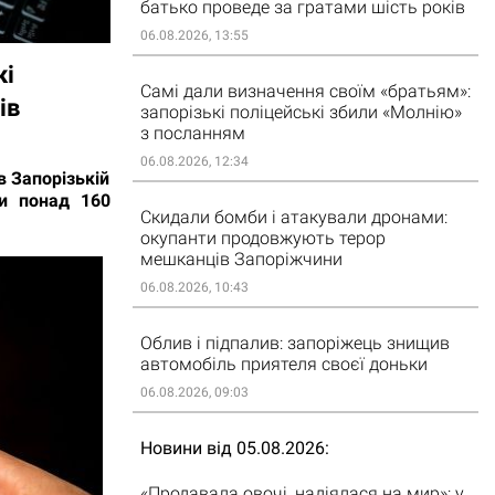
батько проведе за гратами шість років
06.08.2026, 13:55
кі
Самі дали визначення своїм «братьям»:
ів
запорізькі поліцейські збили «Молнію»
з посланням
06.08.2026, 12:34
в Запорізькій
ли понад 160
Скидали бомби і атакували дронами:
окупанти продовжують терор
мешканців Запоріжчини
06.08.2026, 10:43
Облив і підпалив: запоріжець знищив
автомобіль приятеля своєї доньки
06.08.2026, 09:03
Новини від 05.08.2026
«Продавала овочі, надіялася на мир»: у