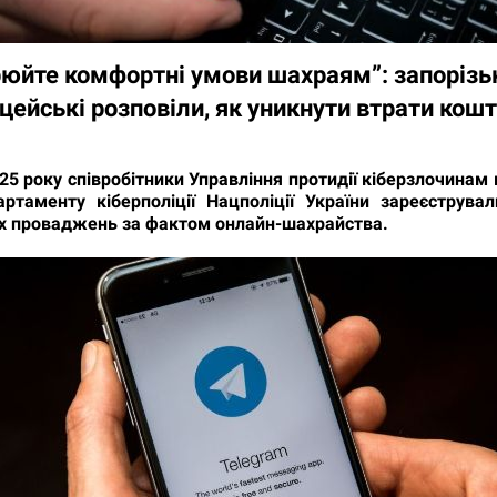
рюйте комфортні умови шахраям”: запорізь
цейські розповіли, як уникнути втрати кошт
25 року співробітники Управління протидії кіберзлочинам 
артаменту кіберполіції Нацполіції України зареєструва
х проваджень за фактом онлайн-шахрайства.