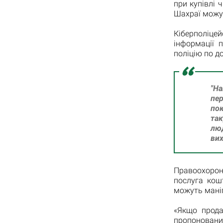
при купівлі 
Шахраї можут
Кіберполіце
інформації 
поліцію по д
"Н
пе
пок
так
лю
вих
Правоохорон
послуга кош
можуть мані
«Якщо прода
пропонований