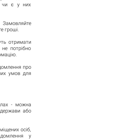
, чи є у них
. Замовляйте
е гроші.
уть отримати
 не потрібно
рмацію.
ідомлення про
них умов для
алах - можна
 держави або
міщених осіб,
ідомлення у