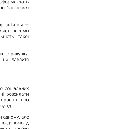
 оформлюють
о банківські
рганізація —
и установами
ьність такої
кого рахунку,
а не давайте
о соціальних
ні розсилати
 просять про
сусід
н одному, але
по допомогу,
одич потребує