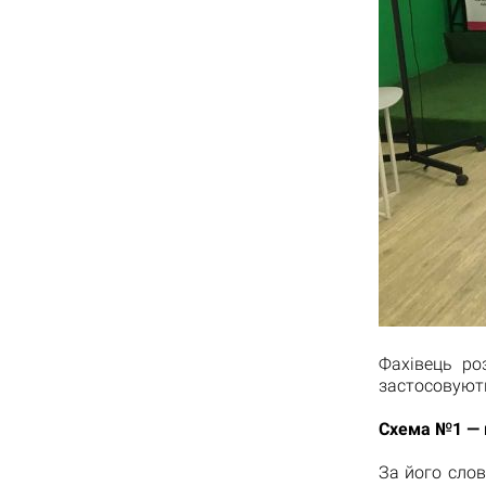
Фахівець ро
застосовують
Схема №1 — к
За його сло