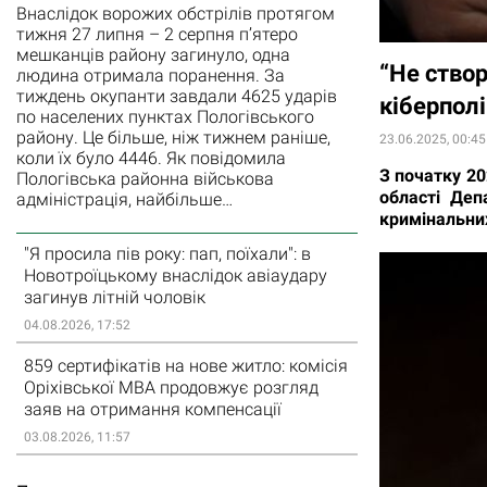
Внаслідок ворожих обстрілів протягом
тижня 27 липня – 2 серпня п’ятеро
мешканців району загинуло, одна
“Не ство
людина отримала поранення. За
тиждень окупанти завдали 4625 ударів
кіберполі
по населених пунктах Пологівського
району. Це більше, ніж тижнем раніше,
23.06.2025, 00:45
коли їх було 4446. Як повідомила
З початку 20
Пологівська районна військова
області Деп
адміністрація, найбільше…
кримінальни
"Я просила пів року: пап, поїхали": в
Новотроїцькому внаслідок авіаудару
загинув літній чоловік
04.08.2026, 17:52
859 сертифікатів на нове житло: комісія
Оріхівської МВА продовжує розгляд
заяв на отримання компенсації
03.08.2026, 11:57