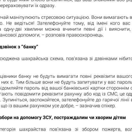
перераховувати їх одразу.
ичай маніпулюють стресовою ситуацією. Вони вимагають ві
но. Не ведіться! Зателефонуйте тому, від імені кого вас
а одну-дві хвилини можна вчинити певні дії і вияснити,
нсової допомоги, – розповів правоохоронець.
звінок з “банку”
сюджена шахрайська схема, пов’язана зі дзвінками нібито
цівники банку не будуть вимагати повні реквізити вашог
 них є. Тим більше вони не будуть запитувати у вас пароль
відомляйте пароль від вашої банківської картки стороннім
гають повідомити реквізити рахунку або код із СМС, це о
 Зупиніться, заспокойтеся, зателефонуйте до гарячої лінії
, що із вашим рахунком усе добре, – зазначив спікер.
збори на допомогу ЗСУ, постраждалим чи хворим дітям
егорія шахрайства пов’язана зі збором пожертв, во