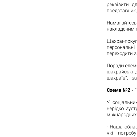
реквізити д
представник,
Намагайтесь
накладеним п
Шахраї-поку
персональні
переходити 
Поради елеме
шахрайські 
шахраїв”, - з
Схема №2 - “
У соціальни
нерідко зус
міжнародних 
- Наша облас
які потреб