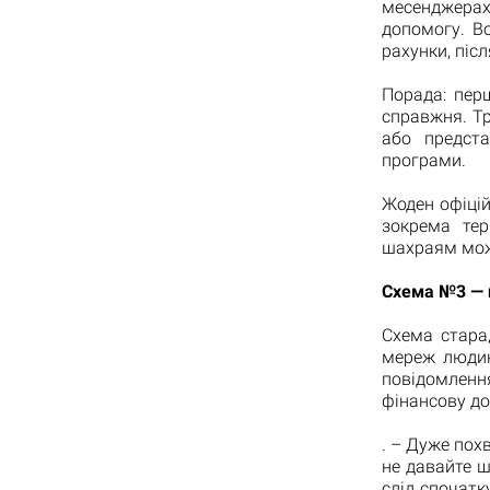
месенджера
допомогу. В
рахунки, піс
Порада: пер
справжня. Т
або предста
програми.
Жоден офіцій
зокрема тер
шахраям можл
Схема №3 — 
Схема стара
мереж людин
повідомленн
фінансову до
. – Дуже пох
не давайте 
слід спочатк