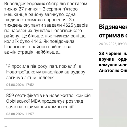
Внаслідок ворожих обстрілів протягом
тижня 27 липня – 2 серпня п’ятеро
мешканців району загинуло, одна
людина отримала поранення. За
тиждень окупанти завдали 4625 ударів
Відзначен
по населених пунктах Пологівського
отримав 
району. Це більше, ніж тижнем раніше,
коли їх було 4446. Як повідомила
24.06.2026, 09:08
Пологівська районна військова
адміністрація, найбільше…
23 червня н
вручив орд
комунальног
"Я просила пів року: пап, поїхали": в
Анатолію Они
Новотроїцькому внаслідок авіаудару
загинув літній чоловік
04.08.2026, 17:52
859 сертифікатів на нове житло: комісія
Оріхівської МВА продовжує розгляд
заяв на отримання компенсації
03.08.2026, 11:57