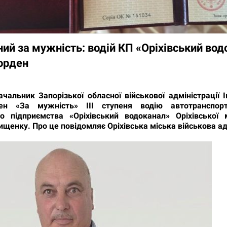
ий за мужність: водій КП «Оріхівський во
орден
ачальник Запорізької обласної військової адміністрації 
ен «За мужність» III ступеня водію автотранспорт
о підприємства «Оріхівський водоканал» Оріхівської 
щенку. Про це повідомляє Оріхівська міська військова ад