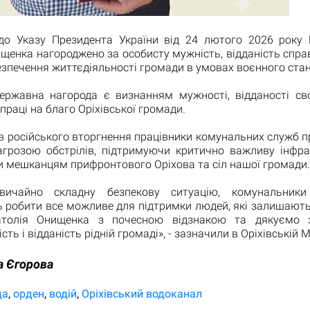
 до Указу Президента України від 24 лютого 2026 року
щенка нагороджено за особисту мужність, відданість спра
езпечення життєдіяльності громади в умовах воєнного стан
ержавна нагорода є визнанням мужності, відданості сво
праці на благо Оріхівської громади.
в російського вторгнення працівники комунальних служб 
агрозою обстрілів, підтримуючи критично важливу інфра
 мешканцям прифронтового Оріхова та сіл нашої громади.
вичайно складну безпекову ситуацію, комунальники
 робити все можливе для підтримки людей, які залишаютьс
атолія Онищенка з почесною відзнакою та дякуємо з
сть і відданість рідній громаді», - зазначили в Оріхівській 
а Єгорова
да
орден
водій
Оріхівський водоканал