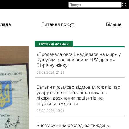
Влада
Питання по суті
Більше...
Останні новини
«Продавала овочі, надіялася на мир»: у
Кушугумі росіяни вбили FPV-дроном
51-річну жінку
05.08.2026, 21:33
Батьки письмово відмовилися: під час
удару ворожого безпілотника по
лікарні двох юних пацієнтів не
спустили в укриття
05.08.2026, 19:36
Знову сумний рекорд: за тиждень