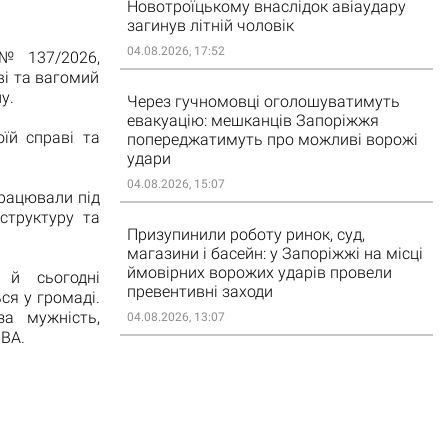
Новотроїцькому внаслідок авіаудару
загинув літній чоловік
04.08.2026, 17:52
 № 137/2026,
ві та вагомий
у.
Через гучномовці оголошуватимуть
евакуацію: мешканців Запоріжжя
їй справі та
попереджатимуть про можливі ворожі
удари
04.08.2026, 15:07
працювали під
структуру та
Призупинили роботу ринок, суд,
магазини і басейн: у Запоріжжі на місці
ймовірних ворожих ударів провели
 й сьогодні
превентивні заходи
я у громаді.
а мужність,
04.08.2026, 13:07
МВА.