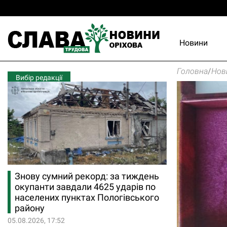
Новини
Головна
/
Нов
Вибір редакції
Знову сумний рекорд: за тиждень
окупанти завдали 4625 ударів по
населених пунктах Пологівського
району
05.08.2026, 17:52