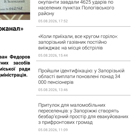
окупанти завдали 4625 ударів по
населених пунктах Пологівського
району
05.08.2026, 17:52
доканал»
«Коли приїхали, все кругом горіло»:
запорізький газівник постійно
виїжджає на місця обстрілів
05.08.2026, 15:44
Іван Федоров
них засобів
міської ради
Пройшли ідентифікацію: у Запорізькій
міністрація.
області виплати поновлені понад 34
000 пенсіонерів
05.08.2026, 13:46
Притулок для маломобільних
переселенців: у Запоріжжі створять
безбар’єрний простір для евакуйованих
з прифронтових громад
05.08.2026, 11:09