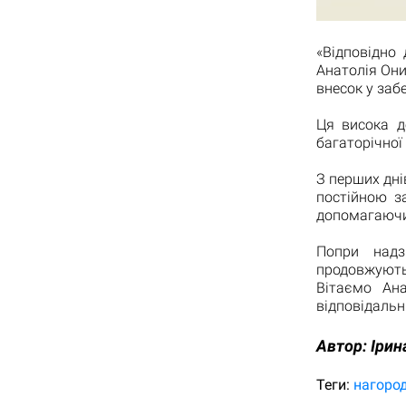
«Відповідно
Анатолія Они
внесок у заб
Ця висока д
багаторічної 
З перших дні
постійною з
допомагаючи
Попри надз
продовжують
Вітаємо Ан
відповідальні
Автор:
Ірин
Теги:
нагоро