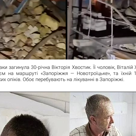
ки загинула 30-річна Вікторія Хвостик. Її чоловік, Віталій
єм на маршруті «Запоріжжя — Новотроїцьке», та їхній 1
их опіків. Обоє перебувають на лікуванні в Запоріжжі.