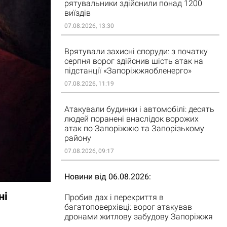
рятувальники здійснили понад 1200
виїздів
07.08.2026, 13:30
Врятували захисні споруди: з початку
серпня ворог здійснив шість атак на
підстанції «Запоріжжяобленерго»
07.08.2026, 11:19
Атакували будинки і автомобілі: десять
людей поранені внаслідок ворожих
атак по Запоріжжю та Запорізькому
району
07.08.2026, 09:17
Новини від 06.08.2026
ні
Пробив дах і перекриття в
багатоповерхівці: ворог атакував
дронами житлову забудову Запоріжжя