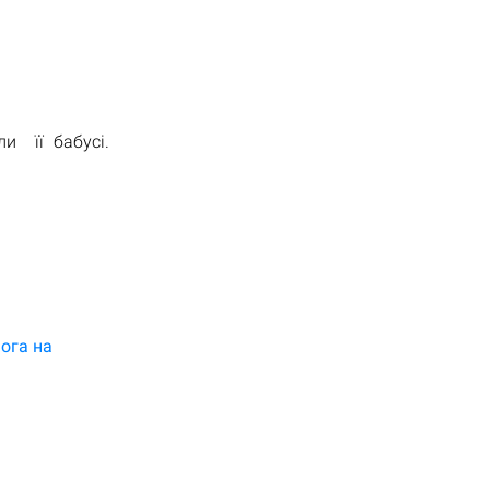
и її бабусі.
ога на