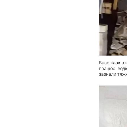
Внаслідок ата
працює воді
зазнали тяжк