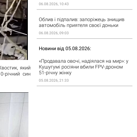
06.08.2026, 10:43
Облив і підпалив: запоріжець знищив
автомобіль приятеля своєї доньки
06.08.2026, 09:03
Новини від 05.08.2026
«Продавала овочі, надіялася на мир»: у
Кушугумі росіяни вбили FPV-дроном
 Хвостик, який
51-річну жінку
0-річний син
05.08.2026, 21:33