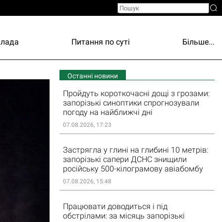
Влада
Питання по суті
Більше...
Останні новини
Пройдуть короткочасні дощі з грозами:
запорізькі синоптики спрогнозували
погоду на найближчі дні
07.08.2026, 17:23
Застрягла у глині на глибині 10 метрів:
запорізькі сапери ДСНС знищили
російську 500-кілограмову авіабомбу
07.08.2026, 15:48
Працювати доводиться і під
обстрілами: за місяць запорізькі