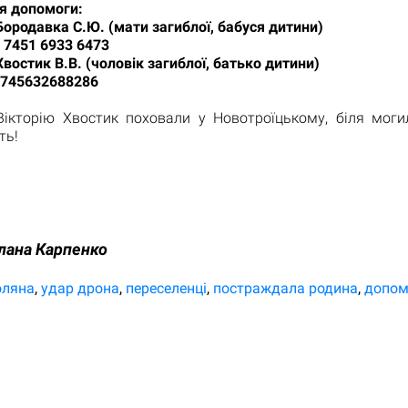
я допомоги:
ородавка С.Ю. (мати загиблої, бабуся дитини)
 7451 6933 6473
востик В.В. (чоловік загиблої, батько дитини)
8745632688286
Вікторію Хвостик поховали у Новотроїцькому, біля могил
ть!
лана Карпенко
оляна
удар дрона
переселенці
постраждала родина
допом