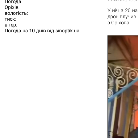
25.03.2026, 15:57
Погода
Орiхiв
У ніч з 20 н
вологість:
дрон влучив 
тиск:
з Оріхова.
вітер:
Погода на 10 днів від
sinoptik.ua