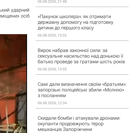
06.08.2026, 21:48
ський ударний
еміщених осіб
«Пакунок школяра»: як отримати
державну допомогу на підготовку
дитини до першого класу
06.08.2026, 15:32
Вирок набрав законної сили: за
сексуальне насильство над донькою її
батько проведе за гратами шість років
06.08.2026, 13:55
Самі дали визначення своїм «братьям»:
запорізькі поліцейські збили «Молнію»
з посланням
06.08.2026, 12:34
Скидали бомби і атакували дронами:
окупанти продовжують терор
мешканців Запоріжчини