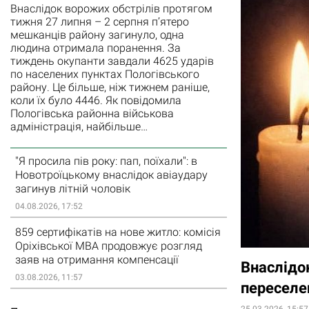
Внаслідок ворожих обстрілів протягом
тижня 27 липня – 2 серпня п’ятеро
мешканців району загинуло, одна
людина отримала поранення. За
тиждень окупанти завдали 4625 ударів
по населених пунктах Пологівського
району. Це більше, ніж тижнем раніше,
коли їх було 4446. Як повідомила
Пологівська районна військова
адміністрація, найбільше…
"Я просила пів року: пап, поїхали": в
Новотроїцькому внаслідок авіаудару
загинув літній чоловік
04.08.2026, 17:52
859 сертифікатів на нове житло: комісія
Оріхівської МВА продовжує розгляд
заяв на отримання компенсації
Внаслідок
03.08.2026, 11:57
переселен