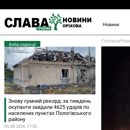
Новини
Головна
/
Нов
Вибір редакції
Знову сумний рекорд: за тиждень
окупанти завдали 4625 ударів по
населених пунктах Пологівського
району
05.08.2026, 17:52