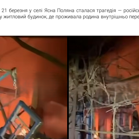
а 21 березня у селі Ясна Поляна сталася трагедія — росій
у житловий будинок, де проживала родина внутрішньо пер