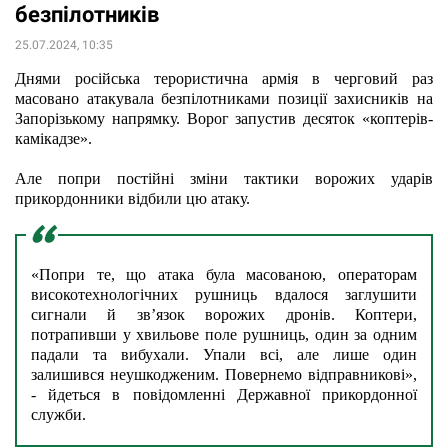
безпілотників
25.07.2024, 10:35
Днями російська терористична армія в черговий раз 
масовано атакувала безпілотниками позиції захисників на 
Запорізькому напрямку. Ворог запустив десяток «коптерів-
камікадзе».
Але попри постійні зміни тактики ворожих ударів 
прикордонники відбили цю атаку.
«Попри те, що атака була масованою, операторам 
високотехнологічних рушниць вдалося заглушити 
сигнали й зв’язок ворожих дронів. Коптери, 
потрапивши у хвильове поле рушниць, один за одним 
падали та вибухали. Упали всі, але лише один 
залишився неушкодженим. Повернемо відправникові», 
- йдеться в повідомленні Державної прикордонної 
служби.