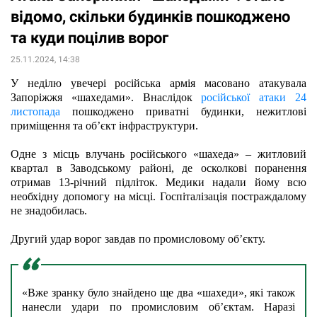
відомо, скільки будинків пошкоджено
та куди поцілив ворог
25.11.2024, 14:38
У неділю увечері російська армія масовано атакувала 
Запоріжжя «шахедами». Внаслідок 
російської атаки 24 
листопада
 пошкоджено приватні будинки, нежитлові 
приміщення та об’єкт інфраструктури.
Одне з місць влучань російського «шахеда» – житловий 
квартал в Заводському районі, де осколкові поранення 
отримав 13-річний підліток. Медики надали йому всю 
необхідну допомогу на місці. Госпіталізація постраждалому 
не знадобилась.
Другий удар ворог завдав по промисловому об’єкту.
«Вже зранку було знайдено ще два «шахеди», які також 
нанесли удари по промисловим об’єктам. Наразі 