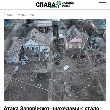
Головна
/
Новини
Атака Запоріжжя «шахедами»: стало