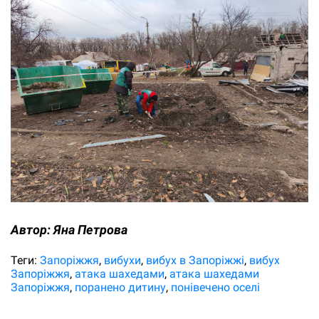
Автор:
Яна Петрова
Теги:
Запоріжжя
вибухи
вибух в Запоріжжі
вибух
Запоріжжя
атака шахедами
атака шахедами
Запоріжжя
поранено дитину
понівечено оселі