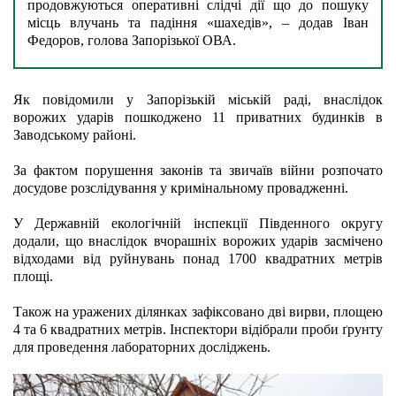
продовжуються оперативні слідчі дії що до пошуку 
місць влучань та падіння «шахедів», – додав Іван 
Федоров, голова Запорізької ОВА.
Як повідомили у Запорізькій міській раді, внаслідок 
ворожих ударів пошкоджено 11 приватних будинків в 
Заводському районі.
За фактом порушення законів та звичаїв війни розпочато 
досудове розслідування у кримінальному провадженні.
У
Державній екологічній інспекції Південного округу 
додали, що внаслідок вчорашніх ворожих ударів засмічено 
відходами від руйнувань понад 1700 квадратних метрів 
площі.
Також на уражених ділянках зафіксовано дві вирви, площею 
4 та 6 квадратних метрів. Інспектори відібрали проби ґрунту 
для проведення лабораторних досліджень.