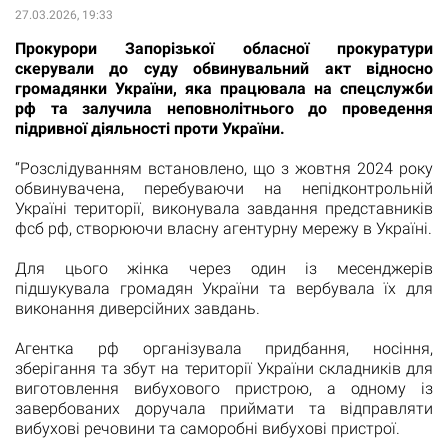
27.03.2026, 19:33
Прокурори Запорізької обласної прокуратури
скерували до суду обвинувальний акт відносно
громадянки України, яка працювала на спецслужби
рф та залучила неповнолітнього до проведення
підривної діяльності проти України.
“Розслідуванням встановлено, що з жовтня 2024 року
обвинувачена, перебуваючи на непідконтрольній
Україні території, виконувала завдання представників
фсб рф, створюючи власну агентурну мережу в Україні.
Для цього жінка через один із месенджерів
підшукувала громадян України та вербувала їх для
виконання диверсійних завдань.
Агентка рф організувала придбання, носіння,
зберігання та збут на території України складників для
виготовлення вибухового пристрою, а одному із
завербованих доручала приймати та відправляти
вибухові речовини та саморобні вибухові пристрої.