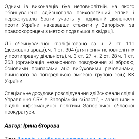
Одним із виконавців був неповнолітній, на якого
обвинувачена здійснювала психологічний вплив і
переконувала брати участь у підривній діяльності
проти України, наказавши стежити у Запоріжжі за
правоохоронцем з метою подальшої ліквідації.
Дії обвинуваченої кваліфіковано за ч. 2 ст. 111
(державна зрада), ч. 1 ст. 304 (втягнення неповнолітніх
у протиправну діяльність), ч. 3 ст. 27, ч. 2 ст. 28 ч. 1 ст.
263 (організація незаконного поводження зі зброєю,
бойовими припасами або вибуховими речовинами,
вчиненого за попередньою змовою групою осіб) КК
України.
Спеціальне досудове розслідування здійснювали слідчі
Управління СБУ в Запорізькій області”, - зазначили у
відділі інформаційної політики Запорізької обласної
прокуратури.
Автор:
Ірина Єгорова
Теги:
Запорізька обласна прокуратура
агентка