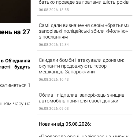
батько проведе за гратами шість років
06.08.2026, 13:55
Самі дали визначення своїм «братьям»:
ень на 27
запорізькі поліцейські збили «Молнію»
з посланням
06.08.2026, 12:34
Скидали бомби і атакували дронами:
 в Об’єднаній
окупанти продовжують терор
асті будуть
мешканців Запоріжчини
06.08.2026, 10:43
катиметься 1
Облив і підпалив: запоріжець знищив
автомобіль приятеля своєї доньки
анням часу на
06.08.2026, 09:03
Новини від 05.08.2026
«Продавала овочі, надіялася на мир»: у