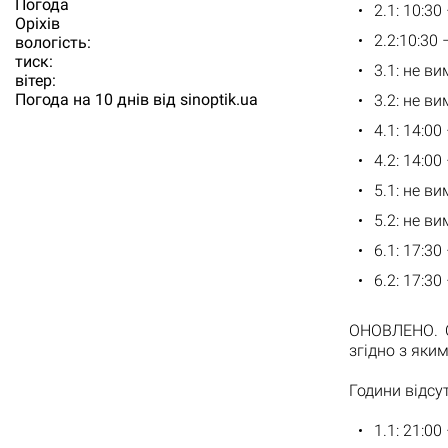
Погода
2.1: 10:30
Орiхiв
2.2:10:30 
вологість:
тиск:
3.1: не в
вітер:
Погода на 10 днів від
sinoptik.ua
3.2: не в
4.1: 14:00
4.2: 14:00
5.1: не в
5.2: не в
6.1: 17:30
6.2: 17:30
ОНОВЛЕНО. О
згідно з яки
Години відсу
1.1: 21:00