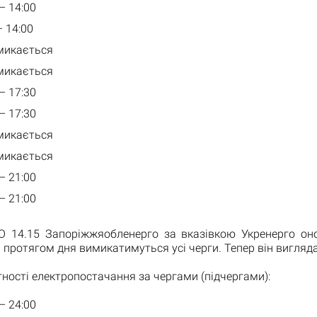
 – 14:00
– 14:00
имикається
имикається
 – 17:30
 – 17:30
имикається
имикається
 – 21:00
 – 21:00
 14.15 Запоріжжяобленерго за вказівкою Укренерго оно
м протягом дня вимикатимуться усі черги. Тепер він вигляда
тності електропостачання за чергами (підчергами):
 – 24:00