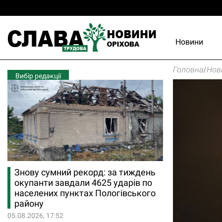
Новини
Головна
/
Нов
Вибір редакції
Знову сумний рекорд: за тиждень
окупанти завдали 4625 ударів по
населених пунктах Пологівського
району
05.08.2026, 17:52