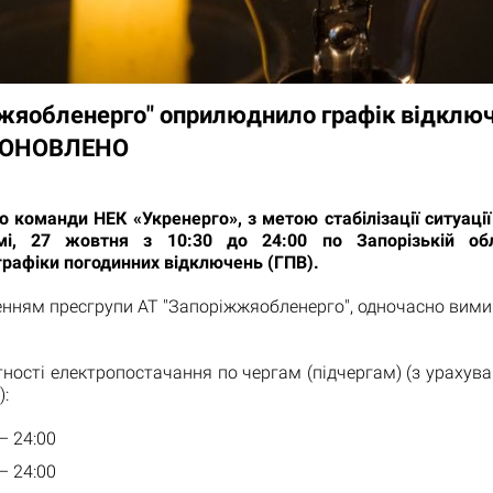
жяобленерго" оприлюднило графік відключ
- ОНОВЛЕНО
о команди НЕК «Укренерго», з метою стабілізації ситуації
емі, 27 жовтня з 10:30 до 24:00 по Запорізькій обл
графіки погодинних відключень (ГПВ).
енням пресгрупи АТ "Запоріжжяобленерго", одночасно вими
тності електропостачання по чергам (підчергам) (з урахув
:
 – 24:00
 – 24:00