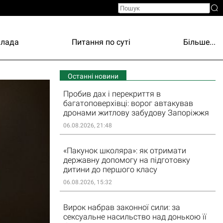
Влада
Питання по суті
Більше...
Останні новини
Пробив дах і перекриття в
багатоповерхівці: ворог автакував
дронами житлову забудову Запоріжжя
06.08.2026, 21:48
«Пакунок школяра»: як отримати
державну допомогу на підготовку
дитини до першого класу
06.08.2026, 15:32
Вирок набрав законної сили: за
сексуальне насильство над донькою її