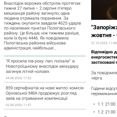
Внаслідок ворожих обстрілів протягом
тижня 27 липня – 2 серпня п’ятеро
мешканців району загинуло, одна
людина отримала поранення. За
тиждень окупанти завдали 4625 ударів
"Запоріж
по населених пунктах Пологівського
району. Це більше, ніж тижнем раніше,
жовтня 
коли їх було 4446. Як повідомила
Пологівська районна військова
27.10.2025, 11:08
адміністрація, найбільше…
Відповідно д
енергосист
"Я просила пів року: пап, поїхали": в
застосовані 
Новотроїцькому внаслідок авіаудару
загинув літній чоловік
За повідомл
черга.
04.08.2026, 17:52
859 сертифікатів на нове житло: комісія
Години відсу
Оріхівської МВА продовжує розгляд
перемикання)
заяв на отримання компенсації
1.1: 21:00
03.08.2026, 11:57
1.2: 21:00