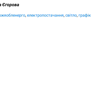
а Єгорова
жжяобленерго
електропостачання
світло
графік