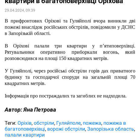
квартири в багатоповерхівці Оріхова
29.04.2024, 09:39
В прифронтових Оріхові та Гуляйполі вчора виникли дві 
пожежі внаслідок російських обстрілів, повідомили у ДСНС 
в Запорізькій області. 
В Оріхові палали три квартири у п’ятиповерхівці. 
Рятувальники оперативно приборкали вогонь, який 
розповсюдився на площі 150 квадратних метрів.
У Гуляйполі, через російські обстріли горів дах приватного 
будинку та господарчої споруди на загальній площі 70 
квадратних метрів.
Інформація про постраждалих та загиблих не надходила.
Автор:
Яна Петрова
Теги:
Оріхів
обстріли
Гуляйполе
пожежа
пожежа в
багатоповерхівці
ворожі обстріли
Запорізька область
палали квартири