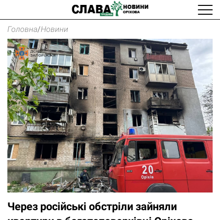
Головна
/
Новини
Через російські обстріли зайняли