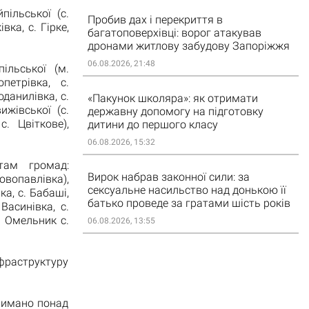
пільської (с.
Пробив дах і перекриття в
вка, с. Гірке,
багатоповерхівці: ворог атакував
дронами житлову забудову Запоріжжя
06.08.2026, 21:48
ільської (м.
петрівка, с.
оданилівка, с.
«Пакунок школяра»: як отримати
ижівської (с.
державну допомогу на підготовку
. Цвіткове),
дитини до першого класу
06.08.2026, 15:32
там громад:
Вирок набрав законної сили: за
Новопавлівка),
сексуальне насильство над донькою її
а, с. Бабаші,
батько проведе за гратами шість років
Васинівка, с.
. Омельник с.
06.08.2026, 13:55
фраструктуру
римано понад