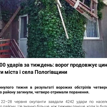
00 ударів за тиждень: ворог продовжує цин
и міста і села Пологівщини
нулого тижня в результаті ворожих обстрілів четве
о району загинули, четверо отримали поранення.
22–28 червня окупанти завдали 4242 удари по насел
о району. Це значно більше, ніж тижнем раніше, коли їх бул