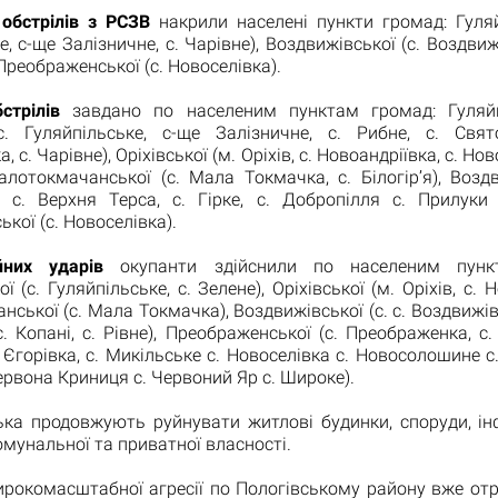
обстрілів з РСЗВ
накрили населені пункти громад: Гуляй
, с-ще Залізничне, с. Чарівне), Воздвижівської (с. Воздвижі
 Преображенської (с. Новоселівка).
трілів
завдано по населеним пунктам громад: Гуляйп
с. Гуляйпільське, с-ще Залізничне, с. Рибне, с. Свято
, с. Чарівне), Оріхівської (м. Оріхів, с. Новоандріївка, с. Нов
лотокмачанської (с. Мала Токмачка, с. Білогір’я), Воздв
, с. Верхня Терса, с. Гірке, с. Добропілля с. Прилуки с
кої (с. Новоселівка).
йних ударів
окупанти здійснили по населеним пунк
ї (с. Гуляйпільське, с. Зелене), Оріхівської (м. Оріхів, с. 
ської (с. Мала Токмачка), Воздвижівської (с. с. Воздвижівк
с. Копані, с. Рівне), Преображенської (с. Преображенка, с. 
. Єгорівка, с. Микільське с. Новоселівка с. Новосолошине с
ервона Криниця с. Червоний Яр с. Широке).
ська продовжують руйнувати житлові будинки, споруди, ін
омунальної та приватної власності.
ирокомасштабної агресії по Пологівському району вже от