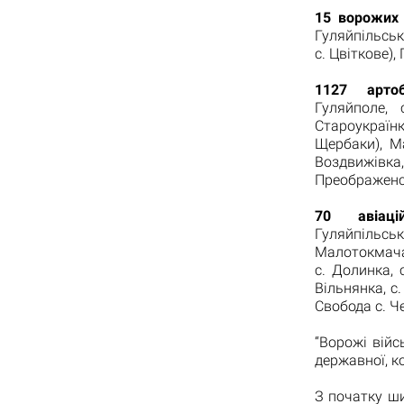
15 ворожих 
Гуляйпільське
с. Цвіткове),
1127 артобс
Гуляйполе, 
Староукраїнка
Щербаки), Ма
Воздвижівка
Преображенсь
70 авіаці
Гуляйпільсько
Малотокмачан
с. Долинка, 
Вільнянка, с
Свобода с. Ч
“Ворожі вій
державної, к
З початку ш