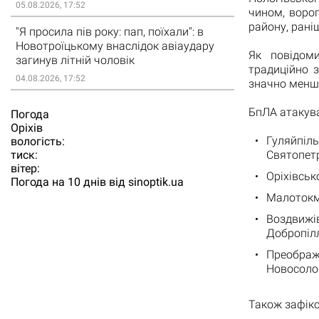
05.08.2026, 17:52
чином, ворог
району, рані
"Я просила пів року: пап, поїхали": в
Новотроїцькому внаслідок авіаудару
Як повідоми
загинув літній чоловік
традиційно 
04.08.2026, 17:52
значно менше
БпЛА атакува
Погода
Орiхiв
Гуляйпіль
вологість:
Святопетрі
тиск:
вітер:
Оріхівсько
Погода на 10 днів від
sinoptik.ua
Малотокма
Воздвижів
Добропілл
Преображ
Новосолош
Також зафікс