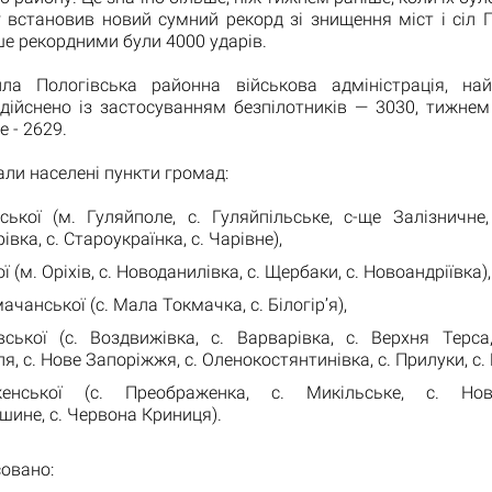
 встановив новий сумний рекорд зі знищення міст і сіл 
ше рекордними були 4000 ударів.
ла Пологівська районна військова адміністрація, на
здійснено із застосуванням безпілотників — 3030, тижнем
 - 2629.
ли населені пункти громад:
ської (м. Гуляйполе, с. Гуляйпільське, с-ще Залізничне,
вка, с. Староукраїнка, с. Чарівне),
ї (м. Оріхів, с. Новоданилівка, с. Щербаки, с. Новоандріївка),
чанської (с. Мала Токмачка, с. Білогір’я),
ської (с. Воздвижівка, с. Варварівка, с. Верхня Терса,
я, с. Нове Запоріжжя, с. Оленокостянтинівка, с. Прилуки, с. 
енської (с. Преображенка, с. Микільське, с. Ново
ине, с. Червона Криниця).
овано: