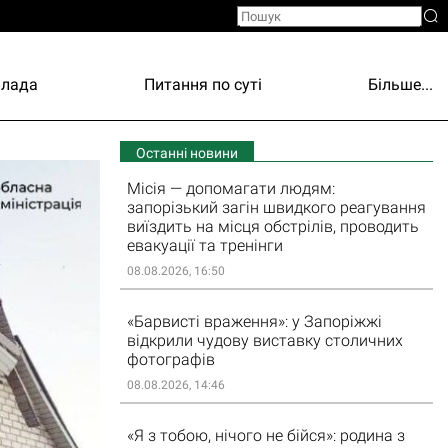
Влада
Питання по суті
Більше...
Останні новини
Місія — допомагати людям:
запорізький загін швидкого реагування
виїздить на місця обстрілів, проводить
евакуації та тренінги
08.08.2026, 16:50
«Барвисті враження»: у Запоріжжі
відкрили чудову виставку столичних
фотографів
08.08.2026, 14:46
«Я з тобою, нічого не бійся»: родина з