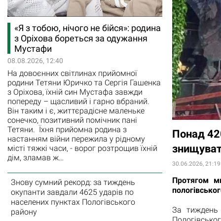
«Я з тобою, нічого не бійся»: родина
з Оріхова бореться за одужання
Мустафи
08.08.2026, 12:40
На довоєнних світлинах прийомної
родини Тетяни Юричко та Сергія Гашенка
з Оріхова, їхній син Мустафа завжди
попереду – щасливий і гарно вбраний.
Він таким і є, життєрадісне маленьке
сонечко, позитивний помічник пані
Тетяни. Їхня прийомна родина з
Понад 42
настанням війни пережила у рідному
знищуват
місті тяжкі часи, - ворог розтрощив їхній
дім, зламав ж…
30.06.2026, 21:19
Протягом ми
Знову сумний рекорд: за тиждень
пологівськог
окупанти завдали 4625 ударів по
населених пунктах Пологівського
За тиждень 
району
Пологівськог