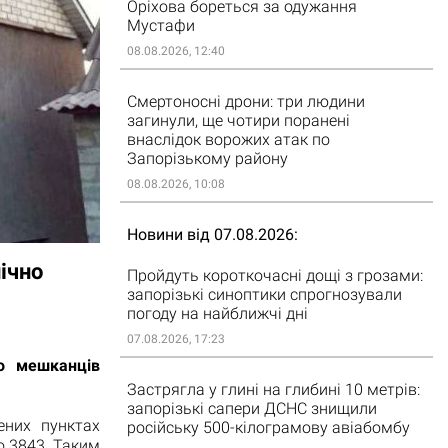
Оріхова бореться за одужання
Мустафи
08.08.2026, 12:40
Смертоносні дрони: три людини
загинули, ще чотири поранені
внаслідок ворожих атак по
Запорізькому району
08.08.2026, 10:08
Новини від 07.08.2026
ічно
Пройдуть короткочасні дощі з грозами:
запорізькі синоптики спрогнозували
погоду на найближчі дні
07.08.2026, 17:23
ро мешканців
Застрягла у глині на глибині 10 метрів:
запорізькі сапери ДСНС знищили
ених пунктах
російську 500-кілограмову авіабомбу
о 3843. Таким