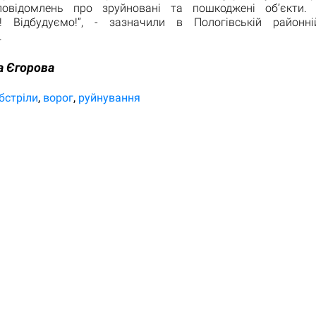
повідомлень про зруйновані та пошкоджені об’єкти. 
 Відбудуємо!”, - зазначили в Пологівській районні
.
а Єгорова
бстріли
ворог
руйнування