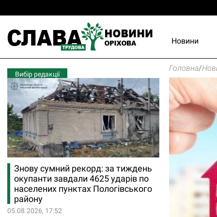
Новини
Головна
/
Нов
Вибір редакції
Знову сумний рекорд: за тиждень
окупанти завдали 4625 ударів по
населених пунктах Пологівського
району
05.08.2026, 17:52