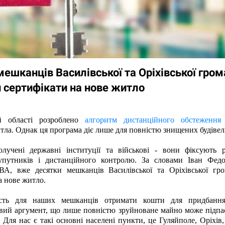
ешканців Василівської та Оріхівської гро
 сертифікати на нове житло
й області розроблено 
алгоритм дистанційного обстеження
 
тла. Однак ця програма діє лише для повністю знищених будівель
лучені державні інституції та військові - вони фіксують р
путників і дистанційного контролю. За словами Іван Федор
ОВА, вже десятки мешканців Василівської та Оріхівської гро
а нове житло.
сть для наших мешканців отримати кошти для придбання 
ий аргумент, що лише повністю зруйноване майно може підпас
. Для нас є такі основні населені пункти, це Гуляйполе, Оріхів, 