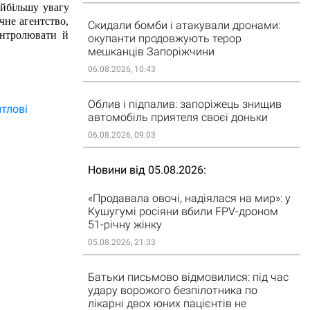
йбільшу увагу 
не агентство, 
Скидали бомби і атакували дронами:
нтролювати й 
окупанти продовжують терор
мешканців Запоріжчини
06.08.2026, 10:43
Облив і підпалив: запоріжець знищив
тлові
автомобіль приятеля своєї доньки
06.08.2026, 09:03
Новини від 05.08.2026
«Продавала овочі, надіялася на мир»: у
Кушугумі росіяни вбили FPV-дроном
51-річну жінку
05.08.2026, 21:33
Батьки письмово відмовилися: під час
удару ворожого безпілотника по
лікарні двох юних пацієнтів не