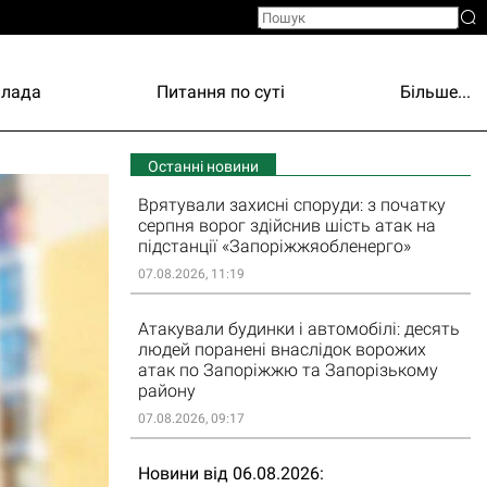
Влада
Питання по суті
Більше...
Останні новини
Врятували захисні споруди: з початку
серпня ворог здійснив шість атак на
підстанції «Запоріжжяобленерго»
07.08.2026, 11:19
Атакували будинки і автомобілі: десять
людей поранені внаслідок ворожих
атак по Запоріжжю та Запорізькому
району
07.08.2026, 09:17
Новини від 06.08.2026