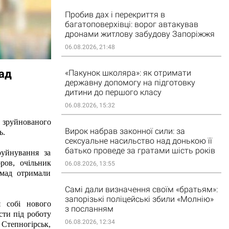
Пробив дах і перекриття в
багатоповерхівці: ворог автакував
дронами житлову забудову Запоріжжя
06.08.2026, 21:48
мад
«Пакунок школяра»: як отримати
державну допомогу на підготовку
дитини до першого класу
06.08.2026, 15:32
зруйнованого 
Вирок набрав законної сили: за
.  
сексуальне насильство над донькою її
батько проведе за гратами шість років
уйнування за 
ов, очільник 
06.08.2026, 13:55
мад отримали 
Самі дали визначення своїм «братьям»:
запорізькі поліцейські збили «Молнію»
собі нового 
з посланням
ти під роботу 
06.08.2026, 12:34
Степногірськ, 