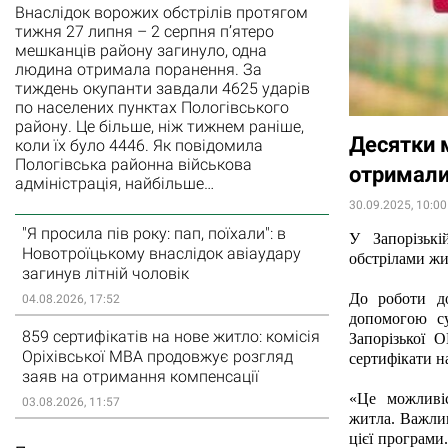
Внаслідок ворожих обстрілів протягом
тижня 27 липня – 2 серпня п’ятеро
мешканців району загинуло, одна
людина отримала поранення. За
тиждень окупанти завдали 4625 ударів
по населених пунктах Пологівського
району. Це більше, ніж тижнем раніше,
Десятки м
коли їх було 4446. Як повідомила
Пологівська районна військова
отримали
адміністрація, найбільше…
30.09.2025, 10:00
"Я просила пів року: пап, поїхали": в
У Запорізькі
Новотроїцькому внаслідок авіаудару
обстрілами жи
загинув літній чоловік
До роботи до
04.08.2026, 17:52
допомогою су
859 сертифікатів на нове житло: комісія
Запорізької 
Оріхівської МВА продовжує розгляд
сертифікати н
заяв на отримання компенсації
«Це можливі
03.08.2026, 11:57
житла. Важлив
цієї програми