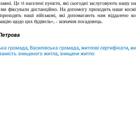
лавні. Це ті населені пункти, які сьогодні заслуговують нашу на
 ми фіксували дистанційно. На допомогу приходить наше косміч
приходять наші військові, які допомагають нам віддалено ко
мацію щодо цих будівель», - зазначив посадовець.
Петрова
ька громада
Василівська громада
житлові сертифікати
жи
замість знищеного житла
знищене житло