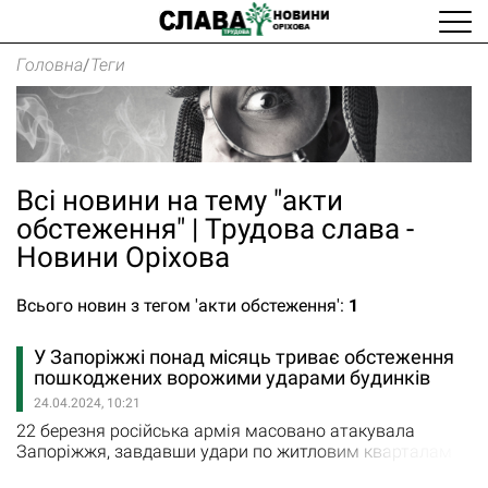
Головна
/
Теги
Всі новини на тему "акти
обстеження" | Трудова слава -
Новини Оріхова
Всього новин з тегом 'акти обстеження':
1
У Запоріжжі понад місяць триває обстеження
пошкоджених ворожими ударами будинків
24.04.2024, 10:21
22 березня російська армія масовано атакувала
Запоріжжя, завдавши удари по житловим кварталам
та Дніпровському ГЕС. Внаслідок ворожих обстрілів