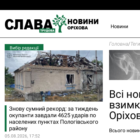
Новини
Головна
/
Тег
Вибір редакції
Всі но
взимку
Знову сумний рекорд: за тиждень
Оріхо
окупанти завдали 4625 ударів по
населених пунктах Пологівського
району
Всього новин
05.08.2026, 17:52