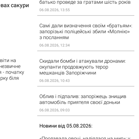
батько проведе за гратами шість років
евах сакури
06.08.2026, 13:55
Самі дали визначення своїм «братьям»:
запорізькі поліцейські збили «Молнію»
з посланням
06.08.2026, 12:34
віти на
Скидали бомби і атакували дронами:
 незвичне
окупанти продовжують терор
 - початку
мешканців Запоріжчини
рку біля
06.08.2026, 10:43
Облив і підпалив: запоріжець знищив
автомобіль приятеля своєї доньки
06.08.2026, 09:03
Новини від 05.08.2026
«Продавала овочі, надіялася на мир»: у