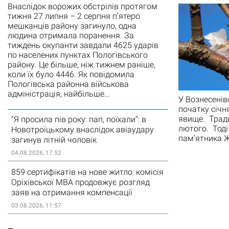
Внаслідок ворожих обстрілів протягом
тижня 27 липня – 2 серпня п’ятеро
мешканців району загинуло, одна
людина отримала поранення. За
тиждень окупанти завдали 4625 ударів
по населених пунктах Пологівського
району. Це більше, ніж тижнем раніше,
коли їх було 4446. Як повідомила
Пологівська районна військова
адміністрація, найбільше…
У Вознесенів
початку січн
явище. Тради
"Я просила пів року: пап, поїхали": в
лютого. Тоді
Новотроїцькому внаслідок авіаудару
пам’ятника 
загинув літній чоловік
04.08.2026, 17:52
859 сертифікатів на нове житло: комісія
Оріхівської МВА продовжує розгляд
заяв на отримання компенсації
03.08.2026, 11:57