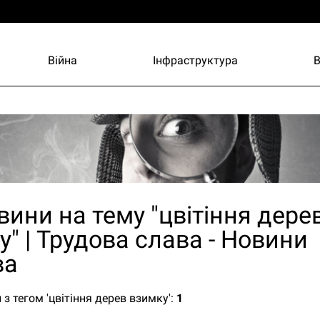
Війна
Інфраструктура
и
вини на тему "цвітіння дере
" | Трудова слава - Новини
ва
 з тегом 'цвітіння дерев взимку':
1