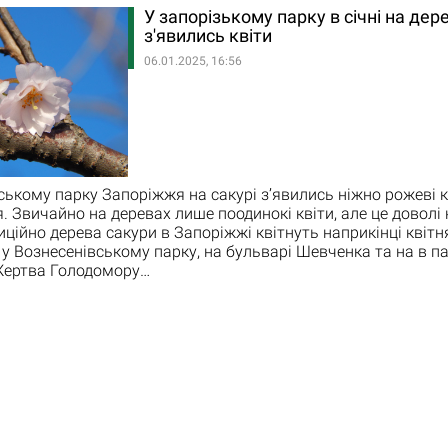
У запорізькому парку в січні на дер
з'явились квіти
06.01.2025, 16:56
ському парку Запоріжжя на сакурі з’явились ніжно рожеві к
я. Звичайно на деревах лише поодинокі квіти, але це доволі
ційно дерева сакури в Запоріжжі квітнуть наприкінці квітня
 у Вознесенівському парку, на бульварі Шевченка та на в па
Жертва Голодомору…