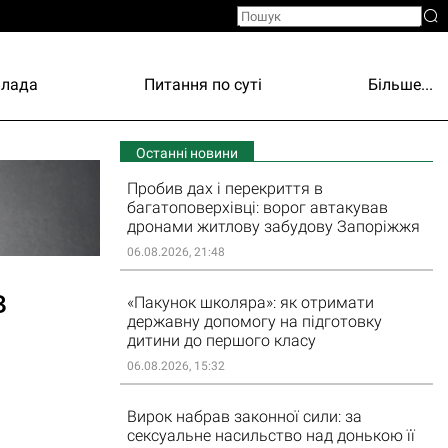
Влада
Питання по суті
Більше...
Останні новини
Пробив дах і перекриття в
багатоповерхівці: ворог автакував
дронами житлову забудову Запоріжжя
06.08.2026, 21:48
в
«Пакунок школяра»: як отримати
державну допомогу на підготовку
дитини до першого класу
06.08.2026, 15:32
Вирок набрав законної сили: за
сексуальне насильство над донькою її