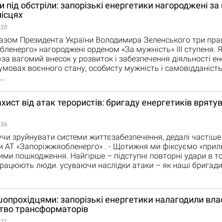
 під обстріли: запорізькі енергетики нагороджені за
ісцях
:20
азом Президента України Володимира Зеленського три пра
ленерго» нагороджені орденом «За мужність» ІІІ ступеня. 
 «за вагомий внесок у розвиток і забезпечення діяльності е
умовах воєнного стану, особисту мужність і самовідданість,
ї…
хист від атак терористів: бригаду енергетиків вряту
:36
учи зруйнувати системи життєзабезпечення, дедалі частіше
и АТ «Запоріжжяобленерго» . - Щотижня ми фіксуємо «прил
ими пошкодження. Найгірше – підступні повторні удари в то
працюють люди. усуваючи наслідки атаки – як наші бригади,
опрохідцями: запорізькі енергетики налагодили вла
тво трансформаторів
:21