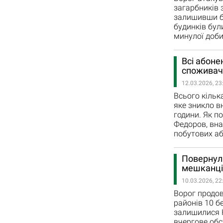
загарбників
залишивши бе
будинків бул
минулої доби
Всі абоне
споживач
12.03.2026, 23
Всього кільк
яке зникло в
години. Як п
Федоров, вна
побутових аб
Повернули
мешканці
10.03.2026, 22
Ворог продов
районів 10 б
залишилися К
вчергове обс