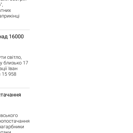
",
атних
априкінці
онад 16000
ти світло,
у близько 17
ції Іван
 15 958
стачання
івського
тропостачання
загарбники
атаки