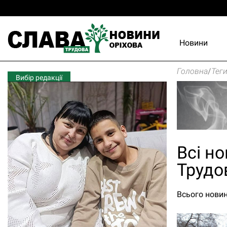
Новини
Головна
/
Тег
Вибір редакції
Всі но
Трудо
Всього новин