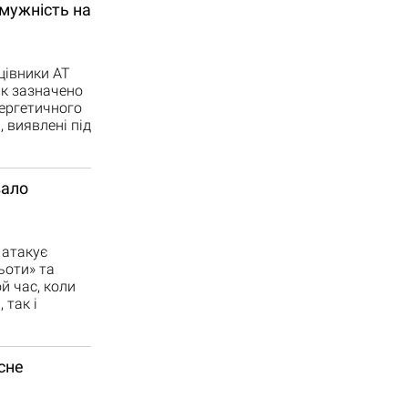
 мужність на
цівники АТ
Як зазначено
нергетичного
 виявлені під
вало
 атакує
ьоти» та
й час, коли
 так і
сне