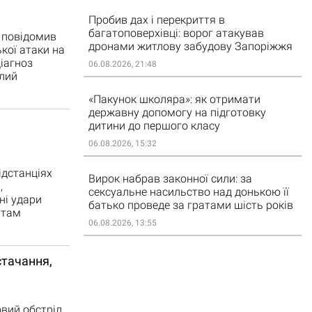
Пробив дах і перекриття в
багатоповерхівці: ворог атакував
к повідомив
дронами житлову забудову Запоріжжя
кої атаки на
діагноз
06.08.2026, 21:48
алий
«Пакунок школяра»: як отримати
державну допомогу на підготовку
дитини до першого класу
06.08.2026, 15:32
дстанціях
Вирок набрав законної сили: за
,
сексуальне насильство над донькою її
ні удари
батько проведе за гратами шість років
 там
06.08.2026, 13:55
стачання,
вий обстріл