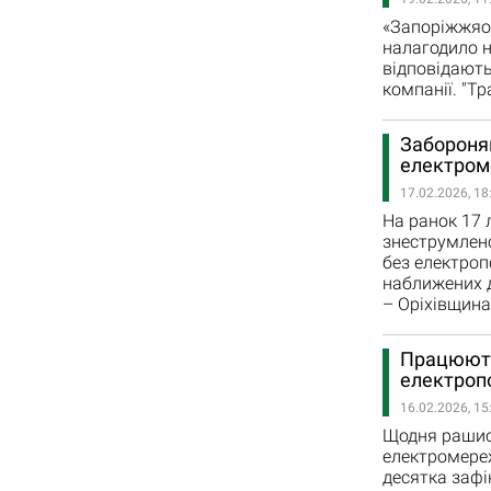
«Запоріжжяоб
налагодило н
відповідають
компанії. "Т
Забороняю
електроме
17.02.2026, 18
На ранок 17 
знеструмлено
без електро
наближених д
– Оріхівщина
Працюють 
електроп
16.02.2026, 15
Щодня рашис
електромереж
десятка зафі