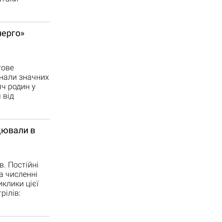
нерго»
гове
знали значних
яч родин у
 від
цювали в
. Постійні
а численні
клики цієї
рілів: