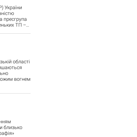
) України
вністю
а пресгрупа
леньких ТП –…
зькій області
лишаються
льно
орожим вогнем
енням
ли близько
рафія»