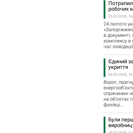
Потрапили
робочих м
25.02.2026, 16
24 лютого ук
«Запоріжжяоб
в документі,
комплексу в 
час ліквідаці
Єдиний за
укриття
24.02.2026, 16
Ворог, прагн
енергооб’єкт
спричинені н
на об’єктах 
фахівці…
Були перш
виробниц
19.02.2026, 11