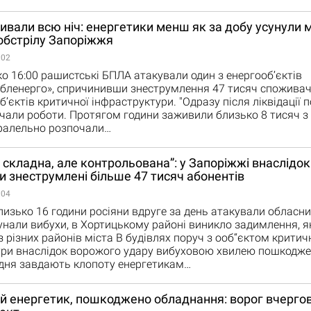
ивали всю ніч: енергетики менш як за добу усунули 
обстрілу Запоріжжя
:02
о 16:00 рашистські БПЛА атакували один з енергооб’єктів
ленерго», спричинивши знеструмлення 47 тисяч споживачі
б’єктів критичної інфраструктури. "Одразу після ліквідації 
очали роботи. Протягом години заживили близько 8 тисяч 
ралельно розпочали…
 складна, але контрольована”: у Запоріжжі внаслідок
и знеструмлені більше 47 тисяч абонентів
:04
лизько 16 години росіяни вдруге за день атакували обласни
нали вибухи, в Хортицькому районі виникло задимлення, 
з різних районів міста В будівлях поруч з ооб“єктом критич
ри внаслідок ворожого удару вибуховою хвилею пошкоджен
дня завдають клопоту енергетикам…
й енергетик, пошкоджено обладнання: ворог вчерго