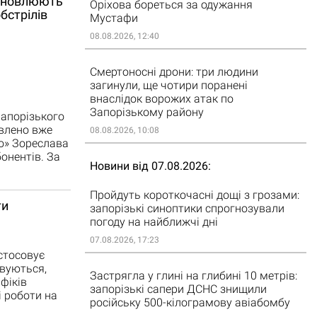
ідновлюють
Оріхова бореться за одужання
бстрілів
Мустафи
08.08.2026, 12:40
Смертоносні дрони: три людини
загинули, ще чотири поранені
внаслідок ворожих атак по
Запорізькому району
апорізького
влено вже
08.08.2026, 10:08
о» Зореслава
онентів. За
Новини від 07.08.2026
Пройдуть короткочасні дощі з грозами:
ти
запорізькі синоптики спрогнозували
погоду на найближчі дні
07.08.2026, 17:23
астосовує
овуються,
Застрягла у глині на глибині 10 метрів:
фіків
запорізькі сапери ДСНС знищили
і роботи на
російську 500-кілограмову авіабомбу