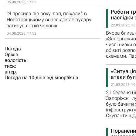
05.08.2026, 17:52
Роботи тр
"Я просила пів року: пап, поїхали": в
наслідки 
Новотроїцькому внаслідок авіаудару
загинув літній чоловік
22.03.2026, 15
Вчора близьк
04.08.2026, 17:52
«Запоріжжяоб
числі низки о
Погода
об’єкті розп
Орiхiв
схемами. Па
вологість:
тиск:
«Ситуація
вітер:
атаки бул
Погода на 10 днів від
sinoptik.ua
21.03.2026, 19
21 березня б
Запоріжжі лу
було бачити 
інфраструкту
Окупанти що
Поранени