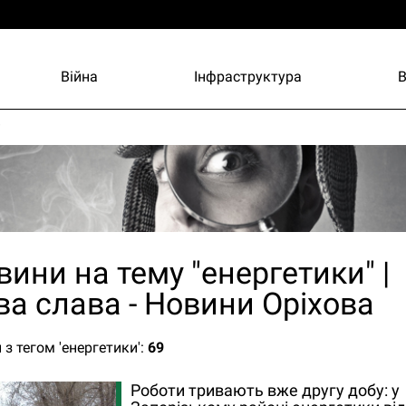
Війна
Інфраструктура
и
вини на тему "енергетики" |
ва слава - Новини Оріхова
 з тегом 'енергетики':
69
Роботи тривають вже другу добу: у