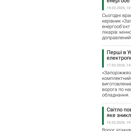
енергооб’
19.03.2026, 10
Сьогодні вра
керівник «За
енергооб'єкт
лікарів: мін
доправлений 
Перші в У
електроп
17.03.2026, 14
«Запоріжжяо
комплектний 
виготовлени
ворога по н
обладнання.
Світло по
яке зникл
16.03.2026, 19
Ворог атакув