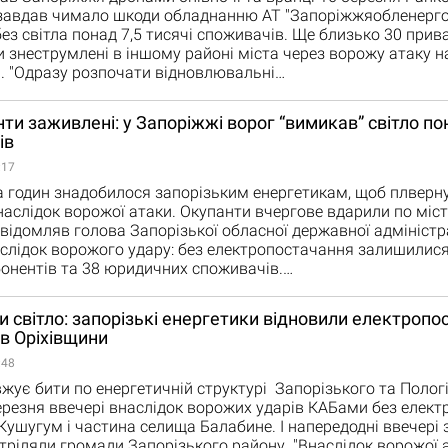
 завдав чимало шкоди обладнанню АТ "Запоріжжяобленерго
з світла понад 7,5 тисячі споживачів. Ще близько 30 прив
и знеструмлені в іншому районі міста через ворожу атаку н
. "Одразу розпочати відновлювальні…
нти заживлені: у Запоріжжі ворог “вимикав” світло п
ів
:17
а годин знадобилося запорізьким енергетикам, щоб плверну
наслідок ворожої атаки. Окупанти вчергове вдарили по міст
овідомляв голова Запорізької обласної державної адміністра
слідок ворожого удару: без електропостачання залишилися
онентів та 38 юридичних споживачів.…
 світло: запорізькі енергетики відновили електропо
в Оріхівщини
:48
жує бити по енергетичній структурі Запорізького та Полог
ерезня ввечері внаслідок ворожих ударів КАБами без елек
ушугум і частина селища Балабине. І напередодні ввечері 
тріляли громади Запорізького району. "Внаслідок ворожої 