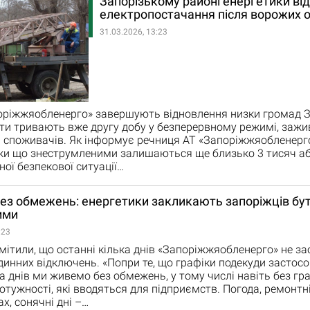
Запорізькому районі енергетики в
електропостачання після ворожих о
31.03.2026, 13:23
оріжжяобленерго» завершують відновлення низки громад З
ти тривають вже другу добу у безперервному режимі, зажи
 споживачів. Як інформує речниця АТ «Запоріжжяобленерг
ки що знеструмленими залишаються ще близько 3 тисяч аб
ної безпекової ситуації…
ез обмежень: енергетики закликають запоріжців бу
ими
:23
мітили, що останні кілька днів «Запоріжжяобленерго» не з
динних відключень. «Попри те, що графіки подекуди застос
ка днів ми живемо без обмежень, у тому числі навіть без гра
тужності, які вводяться для підприємств. Погода, ремонтн
х, сонячні дні –…