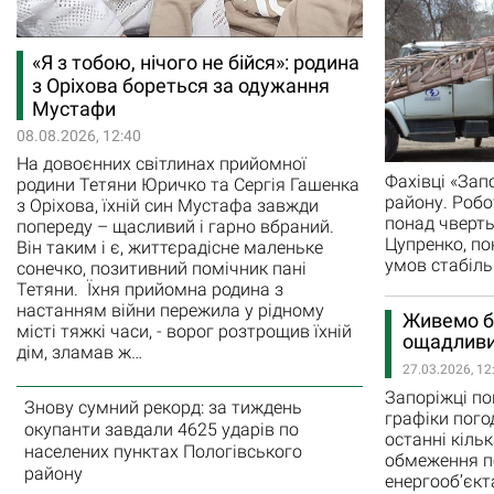
«Я з тобою, нічого не бійся»: родина
з Оріхова бореться за одужання
Мустафи
08.08.2026, 12:40
На довоєнних світлинах прийомної
Фахівці «Зап
родини Тетяни Юричко та Сергія Гашенка
району. Робо
з Оріхова, їхній син Мустафа завжди
понад чверть
попереду – щасливий і гарно вбраний.
Цупренко, по
Він таким і є, життєрадісне маленьке
умов стабіль
сонечко, позитивний помічник пані
Тетяни. Їхня прийомна родина з
настанням війни пережила у рідному
Живемо б
місті тяжкі часи, - ворог розтрощив їхній
ощадлив
дім, зламав ж…
27.03.2026, 12
Запоріжці по
Знову сумний рекорд: за тиждень
графіки пого
окупанти завдали 4625 ударів по
останні кіль
населених пунктах Пологівського
обмеження по
району
енергооб’єкта