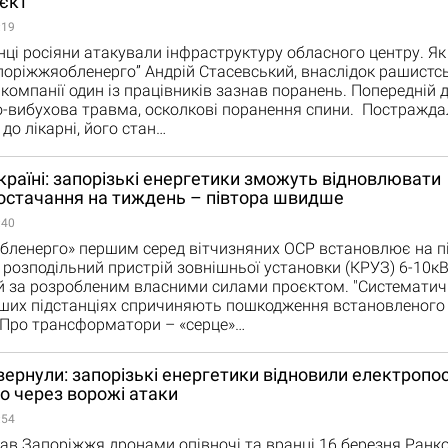
єкт
:19
нці росіяни атакували інфраструктуру обласного центру. Я
поріжжяобленерго” Андрій Стасевський, внаслідок рашистсь
 компанії один із працівників зазнав поранень. Попередній 
но-вибухова травма, осколкові поранення спини. Постражд
до лікарні, його стан…
країні: запорізькі енергетики зможуть відновлювати
остачання на тиждень – півтора швидше
:40
бленерго» першим серед вітчизняних ОСР встановлює на пі
розподільний пристрій зовнішньої установки (КРУЗ) 6-10кВ
й за розробленим власними силами проєктом. "Систематич
аших підстанціях спричиняють пошкодження встановленого
 Про трансформатори – «серце»…
вернули: запорізькі енергетики відновили електропо
о через ворожі атаки
:54
ав Запоріжжя дронами опівночі та вранці 16 березня Ранко