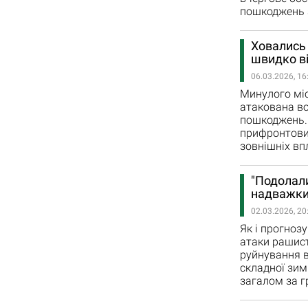
пошкоджень 
Ховались 
швидко ві
06.03.2026, 16
Минулого міс
атакована во
пошкоджень. 
прифронтових
зовнішніх вп
"Подолали
надважки
02.03.2026, 20
Як і прогноз
атаки рашист
руйнування в
складної зим
загалом за г