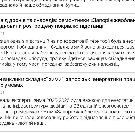
зазнало й наше обладнання, були…
від дронів та снарядів: ремонтники «Запоріжжяобле
дновили розтрощену покрівлю підстанції
:41
яця одна з підстанцій на прифронтовій території була вчер
рогом. І обладнання, і будівля, в якій воно знаходиться, за
- Ця підстанція забезпечує електропостачання кількох тис
 громадах. Споруда, про яку йдеться, захищає обладнання
ливів, у тому числі погодних, забезпечуючи належні…
 виклики складної зими": запорізькі енергетики пра
х умовах
:21
ували експерти, зима 2025-2026 була важкою для енергетиків
ів на інфраструктуру, дефіцит в Об’єднаній енергосистемі т
 електромережах - Втім «Запоріжжяобленерго» подолало ви
и. Ми виконали колосальну роботу з відновлення після обст
рудень - лютий наші…