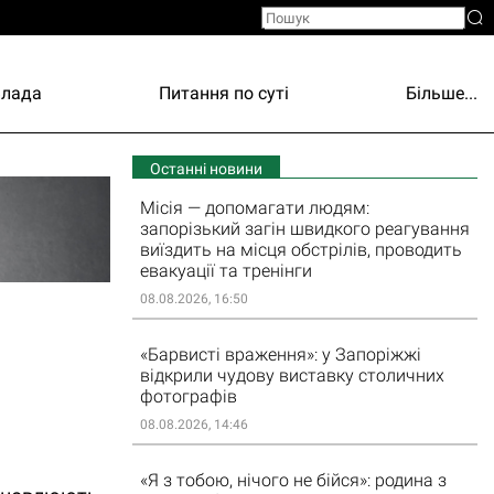
Влада
Питання по суті
Більше...
Останні новини
Місія — допомагати людям:
запорізький загін швидкого реагування
виїздить на місця обстрілів, проводить
евакуації та тренінги
08.08.2026, 16:50
«Барвисті враження»: у Запоріжжі
відкрили чудову виставку столичних
фотографів
08.08.2026, 14:46
«Я з тобою, нічого не бійся»: родина з