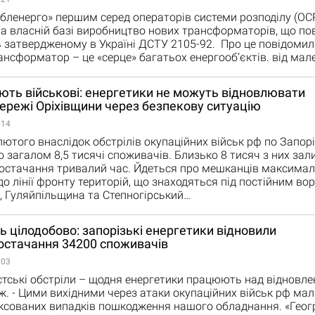
ленерго» першим серед операторів системи розподілу (ОСР
а власній базі виробництво нових трансформаторів, що по
 затвердженому в Україні ДСТУ 2105-92. Про це повідомил
рансформатор – це «серце» багатьох енергооб’єктів. від ма
ть військові: енергетики не можуть відновлювати
режі Оріхівщини через безпекову ситуацію
:14
лютого внаслідок обстрілів окупаційних військ рф по Запорі
 загалом 8,5 тисячі споживачів. Близько 8 тисяч з них за
постачання тривалий час. Йдеться про мешканців максима
о лінії фронту територій, що знаходяться під постійним в
, Гуляйпільщина та Степногірський…
цілодобово: запорізькі енергетики відновили
остачання 34200 споживачів
:03
тські обстріли – щодня енергетики працюють над відновл
. - Цими вихідними через атаки окупаційних військ рф ма
ксованих випадків пошкодження нашого обладнання. «Геог