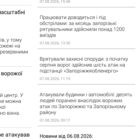
07.08.2026, 15:48
масштабні
Працювати доводиться і під
обстрілами: за місяць запорізькі
рятувальники здійснили понад 1200
виїздів
в, у тому
07.08.2026, 13:30
пожежі на
з резервними
Врятували захисні споруди: з початку
серпня ворог здійснив шість атак на
підстанції «Запоріжжяобленерго»
 ворожої
07.08.2026, 11:19
Атакували будинки і автомобілі: десять
й центр. У
людей поранені внаслідок ворожих
яке можна
атак по Запоріжжю та Запорізькому
ної
району
о вікна.
07.08.2026, 09:17
ве атакував
Новини від 06.08.2026