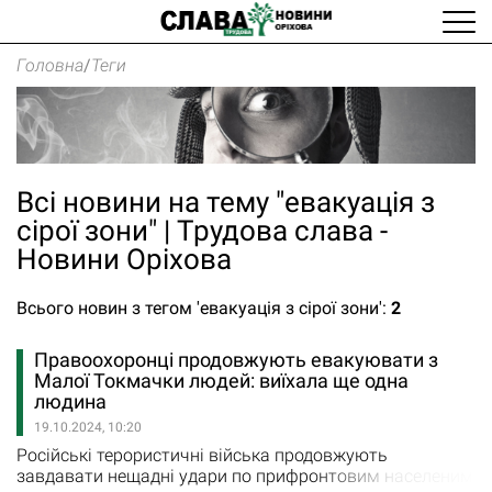
Головна
/
Теги
Всі новини на тему "евакуація з
сірої зони" | Трудова слава -
Новини Оріхова
Всього новин з тегом 'евакуація з сірої зони':
2
Правоохоронці продовжують евакуювати з
Малої Токмачки людей: виїхала ще одна
людина
19.10.2024, 10:20
Російські терористичні війська продовжують
завдавати нещадні удари по прифронтовим населеним