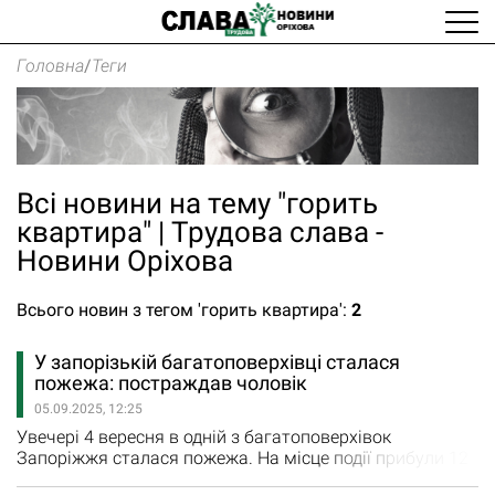
Головна
/
Теги
Всі новини на тему "горить
квартира" | Трудова слава -
Новини Оріхова
Всього новин з тегом 'горить квартира':
2
У запорізькій багатоповерхівці сталася
пожежа: постраждав чоловік
05.09.2025, 12:25
Увечері 4 вересня в одній з багатоповерхівок
Запоріжжя сталася пожежа. На місце події прибули 12
рятувальників та три одиниці техніки. З’ясувалось, що у